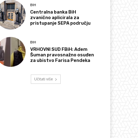
BIH
Centralna banka BiH
zvanično aplicirala za
pristupanje SEPA području
BIH
VRHOVNI SUD FBiH: Adem
Šuman pravosnažno osuđen
za ubistvo Farisa Pendeka
Učitati više