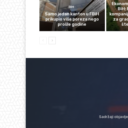
Ekonomi
BIH
BiH: 
Samo jedan kanton u FBiH
kompanij
prikupio više poreza nego
za gra
prošle godine
št
Sadržaji objavlj