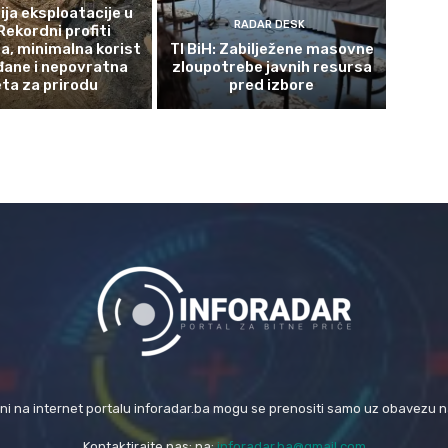
ja eksploatacije u
RADAR DESK
Rekordni profiti
a, minimalna korist
TI BiH: Zabilježene masovne
đane i nepovratna
zloupotrebe javnih resursa
eta za prirodu
pred izbore
eni na internet portalu inforadar.ba mogu se prenositi samo uz obavezu 
Kontaktirajte nas: na:
inforadar.ba@gmail.com