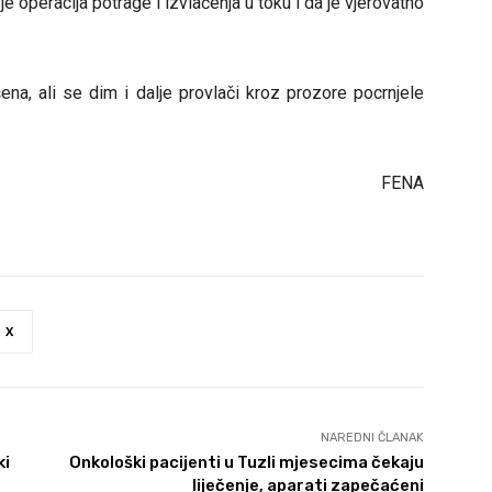
 operacija potrage i izvlačenja u toku i da je vjerovatno
ena, ali se dim i dalje provlači kroz prozore pocrnjele
FENA
X
NAREDNI ČLANAK
ki
Onkološki pacijenti u Tuzli mjesecima čekaju
liječenje, aparati zapečaćeni