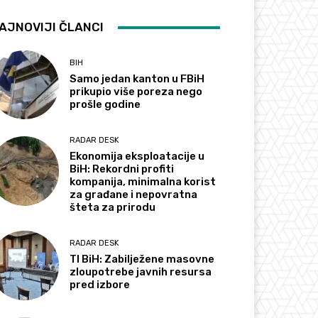
AJNOVIJI ČLANCI
BIH
Samo jedan kanton u FBiH
prikupio više poreza nego
prošle godine
RADAR DESK
Ekonomija eksploatacije u
BiH: Rekordni profiti
kompanija, minimalna korist
za građane i nepovratna
šteta za prirodu
RADAR DESK
TI BiH: Zabilježene masovne
zloupotrebe javnih resursa
pred izbore