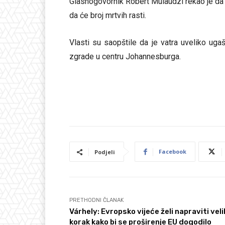
Glasnogovornik Robert Mulaudzi rekao je da je
da će broj mrtvih rasti.
Vlasti su saopštile da je vatra uveliko ugaš
zgrade u centru Johannesburga.
Facebook
Podjeli
PRETHODNI ČLANAK
Várhely: Evropsko vijeće želi napraviti veli
korak kako bi se proširenje EU dogodilo