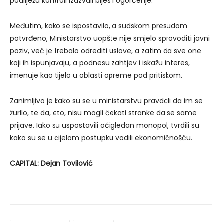
podliježu kontroli izazvali bijes i ogorčenje.
Međutim, kako se ispostavilo, a sudskom presudom
potvrđeno, Ministarstvo uopšte nije smjelo sprovoditi javni
poziv, već je trebalo odrediti uslove, a zatim da sve one
koji ih ispunjavaju, a podnesu zahtjev i iskažu interes,
imenuje kao tijelo u oblasti opreme pod pritiskom.
Zanimljivo je kako su se u ministarstvu pravdali da im se
žurilo, te da, eto, nisu mogli čekati stranke da se same
prijave. Iako su uspostavili očigledan monopol, tvrdili su
kako su se u cijelom postupku vodili ekonomičnošću.
CAPITAL: Dejan Tovilović