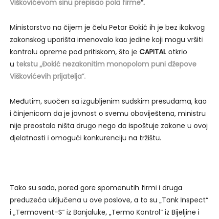
Viškovićevom sinu prepisao pola firme
“.
Ministarstvo na čijem je čelu Petar Đokić ih je bez ikakvog
zakonskog uporišta imenovalo kao jedine koji mogu vršiti
kontrolu opreme pod pritiskom, što je
CAPITAL
otkrio
u
tekstu „Đokić nezakonitim monopolom puni džepove
Viškovićevih prijatelja“.
Međutim, suočen sa izgubljenim sudskim presudama, kao
i činjenicom da je javnost o svemu obaviještena, ministru
nije preostalo ništa drugo nego da ispoštuje zakone u ovoj
djelatnosti i omogući konkurenciju na tržištu.
Tako su sada, pored gore spomenutih firmi i druga
preduzeća uključena u ove poslove, a to su „Tank Inspect“
i „Termovent-S“ iz Banjaluke, „Termo Kontrol“ iz Bijeljine i