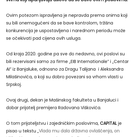
Ovim potezom ispravljena je nepravda prema onima koji
su bili onemogućeni da se bave kontrolom, tržišna
konkurencija je uspostavljena i narednom periodu može
se očekivati pad cijena ovih usluga.
Od kraja 2020. godine pa sve do nedavno, ovi poslovi su
bili rezervisani samo za firme „EIB Internationale” i „Centar
AI” iz Banjaluke, odnosno za Dragu Talijana i Aleksandra
Milašinovića, a koji su dobro povezani sa vrhom vlasti u
Srpskoj.
Ovaj drugi, dekan je Mašinskog fakulteta u Banjaluci i
dobar prijatelj premijera Radovana Viškovića.
O tom prijateljstvu i zajedničkim poslovima,
CAPITAL
je
pisao u tekstu „
Vlada mu dala državna ovlašćenja, on