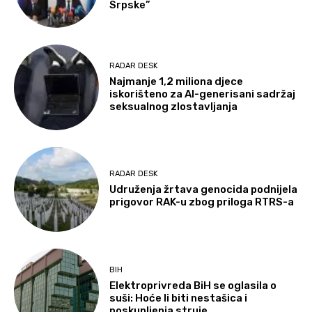
Srpske”
RADAR DESK
Najmanje 1,2 miliona djece
iskorišteno za AI-generisani sadržaj
seksualnog zlostavljanja
RADAR DESK
Udruženja žrtava genocida podnijela
prigovor RAK-u zbog priloga RTRS-a
BIH
Elektroprivreda BiH se oglasila o
suši: Hoće li biti nestašica i
poskupljenja struje