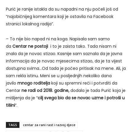
Purić je ranije istakla da su napadni na nju počeli još od
“najobičnijeg komentara koji je ostavila na Facebook
stranici lokalnog radija”.
– To nije bio napad ni na koga. Napisala sam samo
da
Centar ne postoji
i to je zaista tako. Tada nisam ni
znala da je novac stizao. Kasnije sam saznala da je javna
informacija da je novac mjesecima stizao, da je ta vijest
dostupna svima…Od tada je počeo pritisak na mene. Ali, ja
sam rekla istinu. Meni se u posljednjih nekoliko dana
javilo
mnogo roditelja
koji su spremni reći i potvrditi da
Centar
ne radi od 2018. godine,
dodala je tada Purić koja je
mišljenja da je “
cilj svega bio da se novac uzme i potroši u
tišini
“.
TAGS
centar za rani rast i razvoj djece