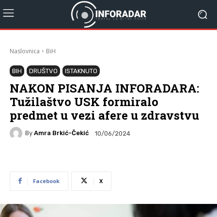
Naslovnica
BiH
BIH
DRUŠTVO
ISTAKNUTO
NAKON PISANJA INFORADARA:
Tužilaštvo USK formiralo
predmet u vezi afere u zdravstvu
By
Amra Brkić-Čekić
10/06/2024
Facebook
X