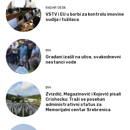
RADAR DESK
VSTV i EU u borbi za kontrolu imovine
sudija i tužilaca
BIH
Građani izašli na ulice, svakodnevni
nestanci vode
BIH
Zvizdić, Magazinović i Kojović pisali
Crishocku: Traži se poseban
administrativni status za
Memorijalni centar Srebrenica