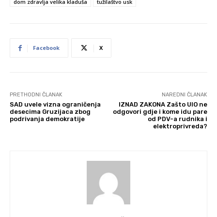
dom zdravlja velika kladuša
tužilaštvo usk
Facebook
X
PRETHODNI ČLANAK
NAREDNI ČLANAK
SAD uvele vizna ograničenja
IZNAD ZAKONA Zašto UIO ne
desecima Gruzijaca zbog
odgovori gdje i kome idu pare
podrivanja demokratije
od PDV-a rudnika i
elektroprivreda?