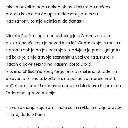
Iako je nekoliko dana nakon objave teksta na našem
portalu kazala da će uputiti demantij o svemu
napisanom, to
nije učinila ni do danas
?!
Mirzeta Purić, magistrica psihologije u Domu zdravlja
Velika Kladuša koja je govorila za InfoRadar i koja je radila u
Centru (dok je on još postojao) doživjela je
pravu golgotu
od kako je iznijela
svoja saznanja
u vezi Centra. Purić je
nakon objave teksta na našem portalu bila
izložena
pritiscima
zbog čega je bila prisiljena da ode na
bolovanje 13. maja. Međutim, na posao se morala vratiti
početkom juna. U međuvremenu je
dala izjavu
inspektoru
Federalne uprave policije.
– Sva saznanja koja sam imala sam i rekla, a u cilju pravde
i istine, dodaje Purić.