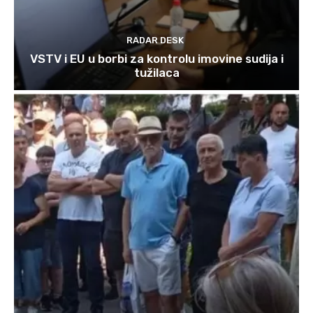
RADAR DESK
VSTV i EU u borbi za kontrolu imovine sudija i
tužilaca