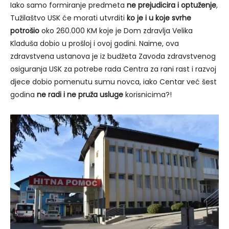
Iako samo formiranje predmeta
ne prejudicira i optuženje
,
Tužilaštvo USK će morati utvrditi
ko je i u koje svrhe
potrošio
oko 260.000 KM koje je Dom zdravlja Velika
Kladuša dobio u prošloj i ovoj godini. Naime, ova
zdravstvena ustanova je iz budžeta Zavoda zdravstvenog
osiguranja USK za potrebe rada Centra za rani rast i razvoj
djece dobio pomenutu sumu novca, iako Centar već šest
godina
ne
radi i ne
pruža usluge
korisnicima?!