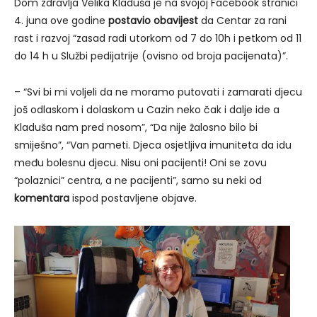
Dom zdravlja Velika Kladuša je na svojoj Facebook stranici
4. juna ove godine
postavio obavijest
da Centar za rani
rast i razvoj “zasad radi utorkom od 7 do 10h i petkom od 11
do 14 h u Službi pedijatrije (ovisno od broja pacijenata)”.
– “Svi bi mi voljeli da ne moramo putovati i zamarati djecu
još odlaskom i dolaskom u Cazin neko čak i dalje ide a
Kladuša nam pred nosom”, “Da nije žalosno bilo bi
smiješno”, “Van pameti. Djeca osjetljiva imuniteta da idu
među bolesnu djecu. Nisu oni pacijenti! Oni se zovu
“polaznici” centra, a ne pacijenti”, samo su neki od
komentara
ispod postavljene objave.