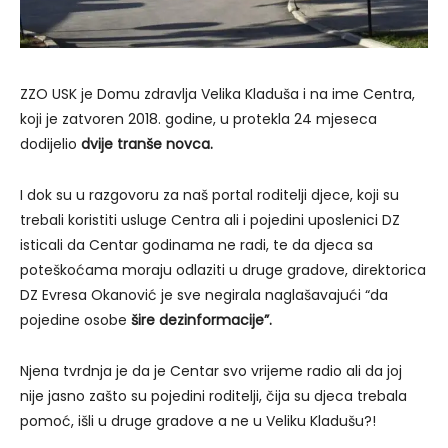
ZZO USK je Domu zdravlja Velika Kladuša i na ime Centra,
koji je zatvoren 2018. godine, u protekla 24 mjeseca
dodijelio
dvije tranše novca.
I dok su u razgovoru za naš portal roditelji djece, koji su
trebali koristiti usluge Centra ali i pojedini uposlenici DZ
isticali da Centar godinama ne radi, te da djeca sa
poteškoćama moraju odlaziti u druge gradove, direktorica
DZ Evresa Okanović je sve negirala naglašavajući “da
pojedine osobe
šire dezinformacije”.
Njena tvrdnja je da je Centar svo vrijeme radio ali da joj
nije jasno zašto su pojedini roditelji, čija su djeca trebala
pomoć, išli u druge gradove a ne u Veliku Kladušu?!