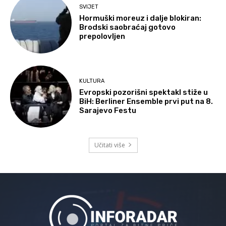
SVIJET
Hormuški moreuz i dalje blokiran:
Brodski saobraćaj gotovo
prepolovljen
KULTURA
Evropski pozorišni spektakl stiže u
BiH: Berliner Ensemble prvi put na 8.
Sarajevo Festu
Učitati više