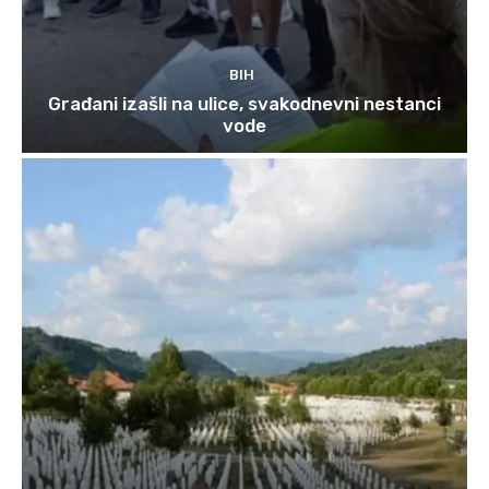
BIH
Građani izašli na ulice, svakodnevni nestanci
vode