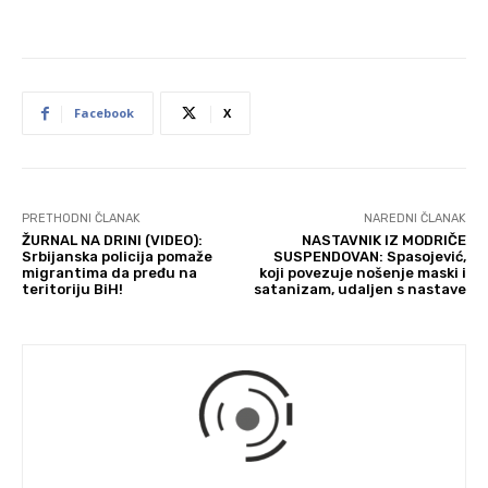
Facebook
X
PRETHODNI ČLANAK
NAREDNI ČLANAK
ŽURNAL NA DRINI (VIDEO):
NASTAVNIK IZ MODRIČE
Srbijanska policija pomaže
SUSPENDOVAN: Spasojević,
migrantima da pređu na
koji povezuje nošenje maski i
teritoriju BiH!
satanizam, udaljen s nastave