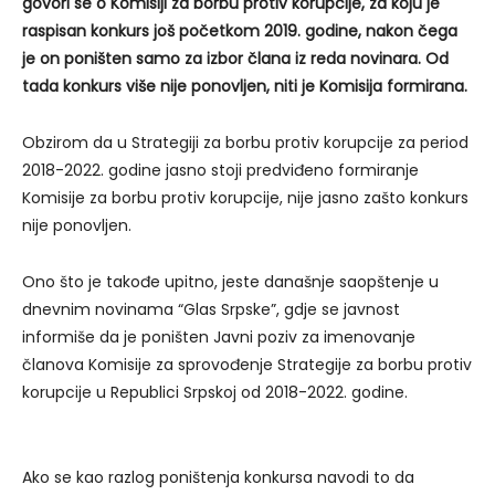
govori se o Komisiji za borbu protiv korupcije, za koju je
raspisan konkurs još početkom 2019. godine, nakon čega
je on poništen samo za izbor člana iz reda novinara. Od
tada konkurs više nije ponovljen, niti je Komisija formirana.
Obzirom da u Strategiji za borbu protiv korupcije za period
2018-2022. godine jasno stoji predviđeno formiranje
Komisije za borbu protiv korupcije, nije jasno zašto konkurs
nije ponovljen.
Ono što je takođe upitno, jeste današnje saopštenje u
dnevnim novinama “Glas Srpske”, gdje se javnost
informiše da je poništen Javni poziv za imenovanje
članova Komisije za sprovođenje Strategije za borbu protiv
korupcije u Republici Srpskoj od 2018-2022. godine.
Ako se kao razlog poništenja konkursa navodi to da