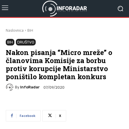
Naslovnica
BiH
BIH
DRUŠTVO
Nakon pisanja “Micro mreže” o
članovima Komisije za borbu
protiv korupcije Ministarstvo
poništilo kompletan konkurs
By
InfoRadar
07/09/2020
Facebook
X