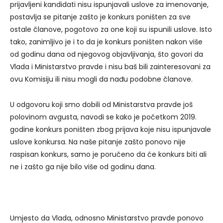
prijavljeni kandidati nisu ispunjavali uslove za imenovanje,
postavlja se pitanje zašto je konkurs poništen za sve
ostale članove, pogotovo za one koji su ispunili uslove. Isto
tako, zanimljivo je i to da je konkurs poništen nakon više
od godinu dana od njegovog objavljivanja, što govori da
Vlada i Ministarstvo pravde i nisu baš bili zainteresovani za
ovu Komisiju ili nisu mogli da nađu podobne članove.
U odgovoru koji smo dobili od Ministarstva pravde još
polovinom avgusta, navodi se kako je početkom 2019.
godine konkurs poništen zbog prijava koje nisu ispunjavale
uslove konkursa. Na naše pitanje zašto ponovo nije
raspisan konkurs, samo je poručeno da će konkurs biti ali
ne i zašto ga nije bilo više od godinu dana.
Umjesto da Vlada, odnosno Ministarstvo pravde ponovo