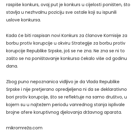
raspiše konkurs, ovaj put je konkurs u cijelosti poništen, što
stavlja u nezhvalnu poziciju sve ostale koji su ispunili
uslove konkursa.
Kada će biti raspisan novi Konkurs za članove Komisije za
borbu protiv korupcije u okviru Strategije za borbu protiv
korupcije Republike Srpske, još se ne zna. Ne zna se ni to
zašto se na poništavanje konkursa čekalo više od godinu
dana.
Zbog puno nepoznanica vidljivo je da Vlada Republike
Srpske i nije pretjerano opredjeljena ni da se deklarativno
bori protiv korupcije, što se reflektuje na samo društvo, u
kojem su u najtežem periodu vanrednog stanja isplivale
brojne afere koruptivnog djelovanja državnog aparata.
mikromreža.com