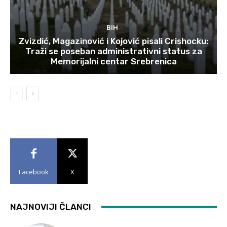
BIH
Zvizdić, Magazinović i Kojović pisali Crishocku:
Traži se poseban administrativni status za
Memorijalni centar Srebrenica
Facebook
X
NAJNOVIJI ČLANCI