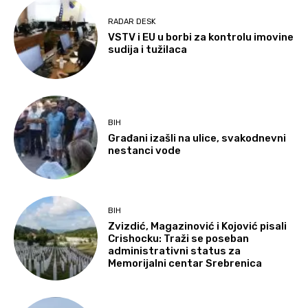
RADAR DESK
VSTV i EU u borbi za kontrolu imovine
sudija i tužilaca
BIH
Građani izašli na ulice, svakodnevni
nestanci vode
BIH
Zvizdić, Magazinović i Kojović pisali
Crishocku: Traži se poseban
administrativni status za
Memorijalni centar Srebrenica