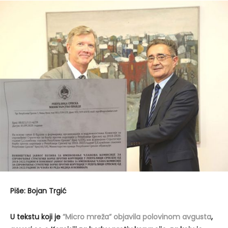
Piše: Bojan Trgić
U tekstu koji je
”Micro mreža” objavila polovinom avgusta
,