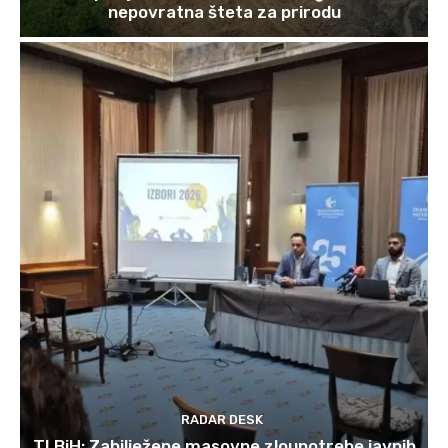
nepovratna šteta za prirodu
RADAR DESK
TI BiH: Zabilježene masovne zloupotrebe javnih