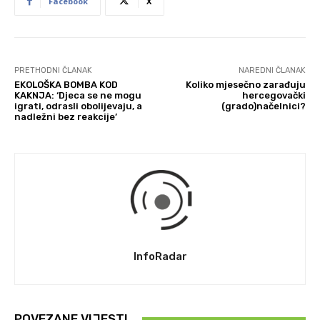
Facebook
X
PRETHODNI ČLANAK
NAREDNI ČLANAK
EKOLOŠKA BOMBA KOD
Koliko mjesečno zarađuju
KAKNJA: ‘Djeca se ne mogu
hercegovački
igrati, odrasli obolijevaju, a
(grado)načelnici?
nadležni bez reakcije’
InfoRadar
POVEZANE VIJESTI