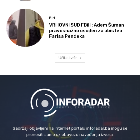
BIH
VRHOVNI SUD FBiH: Adem Šuman
pravosnažno osuđen za ubistvo
Farisa Pendeka
Učitati više
Sadržaji objavljeni na internet portalu inforadar.ba mogu se
prenositi samo uz obavezu navođenja izvora.