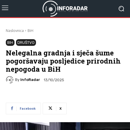
Naslovnica
BiH
BIH
DRUŠTVO
Nelegalna gradnja i sječa šume
pogoršavaju posljedice prirodnih
nepogoda u BiH
By
InfoRadar
13/10/2025
Facebook
X