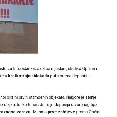
te za Inforadar kaže da će mještani, ukoliko Općina i
ije u
kratkotrajnu blokadu puta
prema deponiji, a
noj blizini prvih stambenih objekata. Najgore je stanje
e stajati, toliko to smrdi. To je deponija otvorenog tipa.
raznose zarazu
…Mi smo
prve zahtjeve
prema Općini