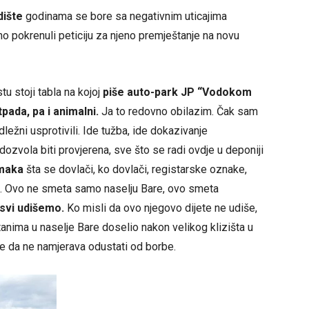
dište
godinama se bore sa negativnim uticajima
 pokrenuli peticiju za njeno premještanje na novu
tu stoji tabla na kojoj
piše auto-park JP “Vodokom
pada, pa i animalni.
Ja to redovno obilazim. Čak sam
ežni usprotivili. Ide tužba, ide dokazivanje
dozvola biti provjerena, sve što se radi ovdje u deponiji
imaka
šta se dovlači, ko dovlači, registarske oznake,
ad. Ovo ne smeta samo naselju Bare, ovo smeta
svi udišemo.
Ko misli da ovo njegovo dijete ne udiše,
tanima u naselje Bare doselio nakon velikog klizišta u
 da ne namjerava odustati od borbe.