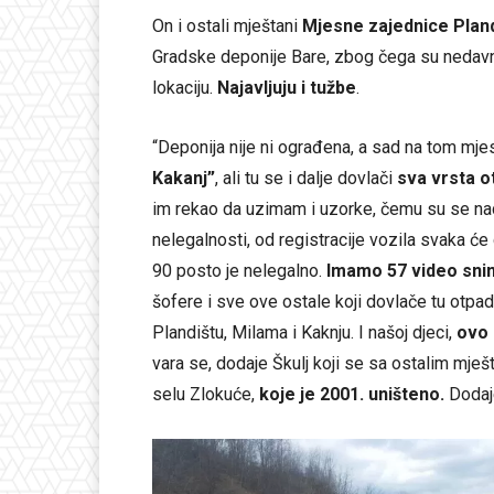
On i ostali mještani
Mjesne zajednice Plan
Gradske deponije Bare, zbog čega su nedavno
lokaciju.
Najavljuju i tužbe
.
“Deponija nije ni ograđena, a sad na tom mjes
Kakanj”
, ali tu se i dalje dovlači
sva vrsta ot
im rekao da uzimam i uzorke, čemu su se nadl
nelegalnosti, od registracije vozila svaka će 
90 posto je nelegalno.
Imamo 57 video sn
šofere i sve ove ostale koji dovlače tu otp
Plandištu, Milama i Kaknju. I našoj djeci,
ovo 
vara se, dodaje Škulj koji se sa ostalim mješ
selu Zlokuće,
koje je 2001. uništeno.
Dodaje