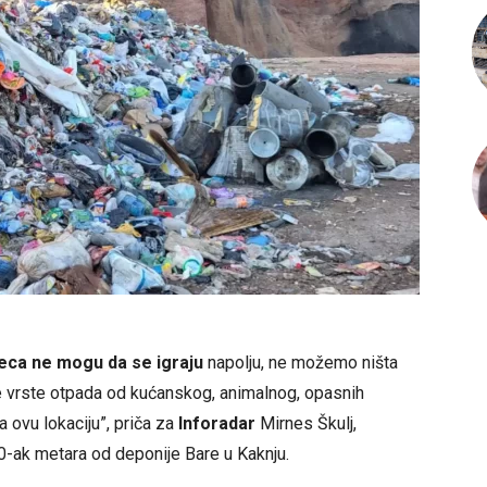
eca ne mogu da se igraju
napolju, ne možemo ništa
 vrste otpada od kućanskog, animalnog, opasnih
 ovu lokaciju”, priča za
Inforadar
Mirnes Škulj,
50-ak metara od deponije Bare u Kaknju.