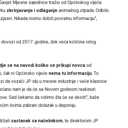
 Savjet Mjesne zajednice tražio od Općinskog vijeća
avku
zbrinjavanje i odlaganje
animalnog otpada. Odbilo
izjasni. Nikada nismo dobili povratnu informaciju”,
 dovozi od 2017. godine, dok veća količina istog
dje se na navodi koliko se prikupi novca
od
i, čak ni Općinsko vijeće
nema tu informaciju
. To
ozi da vozači JP idu u mesne industrije i veće klaonice
bećano nam je da će sa Novom godinom raskinuti
nove. Sad čekamo da vidimo šta će se desiti”, kaže
rećim licima zabrani dolazak u deponiju.
držali
sastanak sa načelnikom
, te direktorom JP