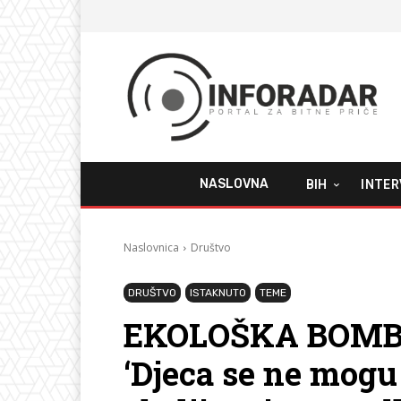
NASLOVNA
BIH
INTER
Naslovnica
Društvo
DRUŠTVO
ISTAKNUTO
TEME
EKOLOŠKA BOMB
‘Djeca se ne mogu 