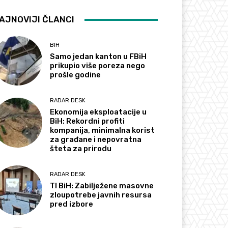
AJNOVIJI ČLANCI
BIH
Samo jedan kanton u FBiH
prikupio više poreza nego
prošle godine
RADAR DESK
Ekonomija eksploatacije u
BiH: Rekordni profiti
kompanija, minimalna korist
za građane i nepovratna
šteta za prirodu
RADAR DESK
TI BiH: Zabilježene masovne
zloupotrebe javnih resursa
pred izbore