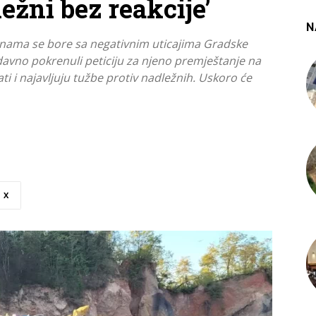
ležni bez reakcije’
N
inama se bore sa negativnim uticajima Gradske
avno pokrenuli peticiju za njeno premještanje na
ti i najavljuju tužbe protiv nadležnih. Uskoro će
X