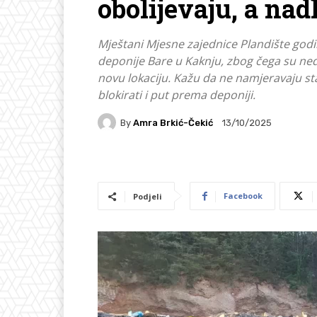
obolijevaju, a nad
Mještani Mjesne zajednice Plandište god
deponije Bare u Kaknju, zbog čega su ned
novu lokaciju. Kažu da ne namjeravaju sta
blokirati i put prema deponiji.
By
Amra Brkić-Čekić
13/10/2025
Facebook
Podjeli