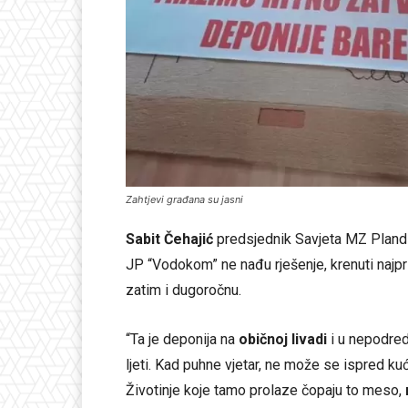
Zahtjevi građana su jasni
Sabit Čehajić
predsjednik Savjeta MZ Plandiš
JP “Vodokom” ne nađu rješenje, krenuti najpr
zatim i dugoročnu.
“Ta je deponija na
običnoj livadi
i u nepodred
ljeti. Kad puhne vjetar, ne može se ispred kuć
Životinje koje tamo prolaze čopaju to meso,