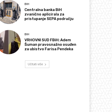
BIH
Centralna banka BiH
zvanično aplicirala za
pristupanje SEPA području
BIH
VRHOVNI SUD FBiH: Adem
Šuman pravosnažno osuđen
za ubistvo Farisa Pendeka
Učitati više