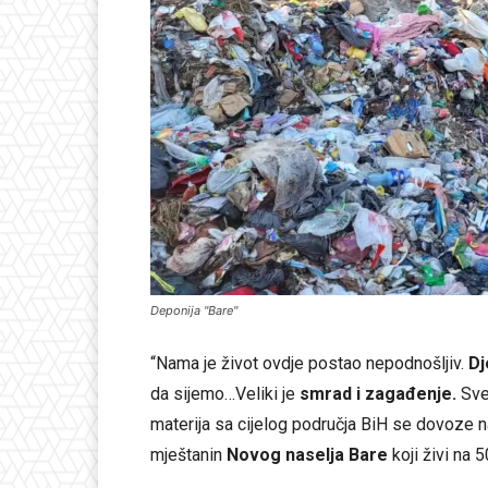
Deponija "Bare"
“Nama je život ovdje postao nepodnošljiv.
Dj
da sijemo…Veliki je
smrad i zagađenje.
Sve
materija sa cijelog područja BiH se dovoze na
mještanin
Novog naselja Bare
koji živi na 