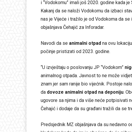
i “Vodokomu” imali još 2020. godine kada je
Kakanj da se naloži Vodokomu da izbaci st
nas je Vijeće i tražilo je od Vodokoma da se 
objašnjava Čehajić za Inforadar.
Navodi da se
animalni otpad
na ovu lokaciju
počinje pristizati od 2023. godine.
“U izvještaju o poslovanju JP “Vodokom”
nig
animalnog otpada. Javnost to ne može vidjet
znam jer sam ranije bio vijećnik. Postoje nal
da
dovoze animalni otpad na deponiju
. O
ugovore sa njima i da više neće potpisivati 
Čehajić i dodaje da su građani tražili da se t
Predsjednik MZ objašnjava da su nedavno o