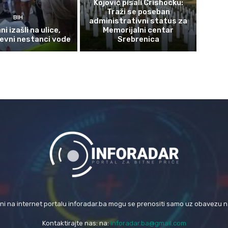
Kojović pisali Crishocku:
Traži se poseban
BIH
administrativni status za
i izašli na ulice,
Memorijalni centar
evni nestanci vode
Srebrenica
eni na internet portalu inforadar.ba mogu se prenositi samo uz obavezu 
Kontaktirajte nas: na:
inforadar.ba@gmail.com