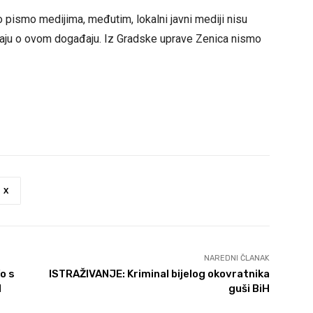
 pismo medijima, međutim, lokalni javni mediji nisu
aju o ovom događaju. Iz Gradske uprave Zenica nismo
X
NAREDNI ČLANAK
o s
ISTRAŽIVANJE: Kriminal bijelog okovratnika
d
guši BiH