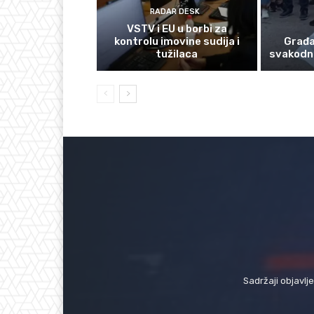
RADAR DESK
VSTV i EU u borbi za
kontrolu imovine sudija i
Građan
tužilaca
svakodn
Sadržaji objavlj