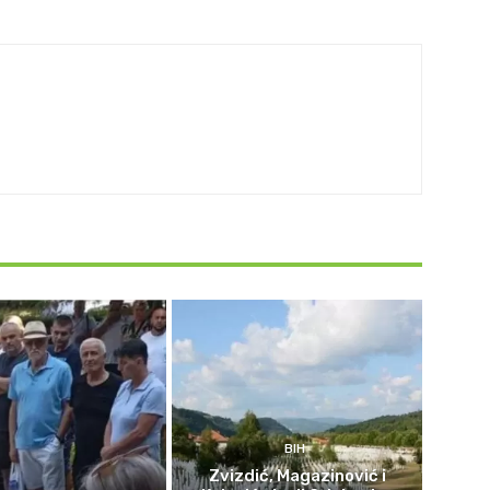
BIH
Zvizdić, Magazinović i