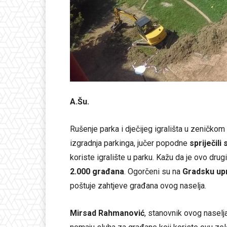
A.Šu.
Rušenje parka i dječijeg igrališta u zeničkom
izgradnja parkinga, jučer popodne
spriječili
koriste igralište u parku. Kažu da je ovo dru
2.000 građana
. Ogorčeni su na
Gradsku up
poštuje zahtjeve građana ovog naselja.
Mirsad Rahmanović
, stanovnik ovog naselja