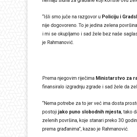
nemaju sluha za građane koji koriste ovu zel
“Išli smo juče na razgovor u
Policiju i Grad
nije dogovoreno. To je jedina zelena površina
i mi se okupljamo i sad žele bez naše sagla
je Rahmanović.
Prema njegovim riječima
Ministarstvo za ra
finansiralo izgradnju zgrade i sad žele da ze
“Nema potrebe za to jer već ima dosta prost
postoji
jako puno slobodnih mjesta
, tako 
zelenih površina, koje stanari preko 30 godin
prema građanima”, kazao je Rahmanović.