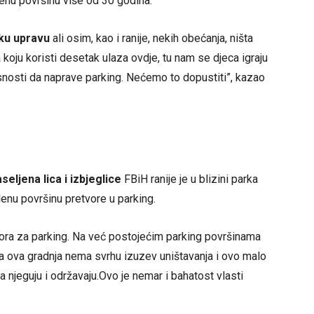
enu površinu više od 30 godina.
sku upravu
ali osim, kao i ranije, nekih obećanja, ništa
 koju koristi desetak ulaza ovdje, tu nam se djeca igraju
snosti da naprave parking. Nećemo to dopustiti”, kazao
seljena lica i izbjeglice
FBiH ranije je u blizini parka
lenu površinu pretvore u parking.
ora za parking. Na već postojećim parking površinama
da ova gradnja nema svrhu izuzev uništavanja i ovo malo
a njeguju i održavaju.Ovo je nemar i bahatost vlasti