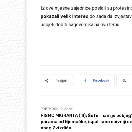
Iz ove mjesne zajednice poslali su protestno
pokazali velik interes
do sada da izvještav
uspjeli dobiti sagovornika na ovu temu.
Facebook
Podjeli
PRETHODNI ČLANAK
PISMO MIGRANTA (III): Šofer nam je pobjeg’
parama od Njemačke, ispali smo naivniji o
onog Zvizdića