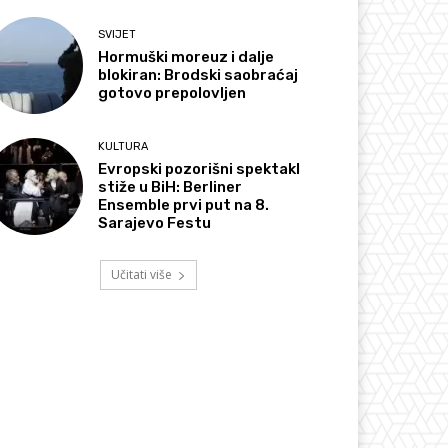
SVIJET
Hormuški moreuz i dalje
blokiran: Brodski saobraćaj
gotovo prepolovljen
KULTURA
Evropski pozorišni spektakl
stiže u BiH: Berliner
Ensemble prvi put na 8.
Sarajevo Festu
Učitati više