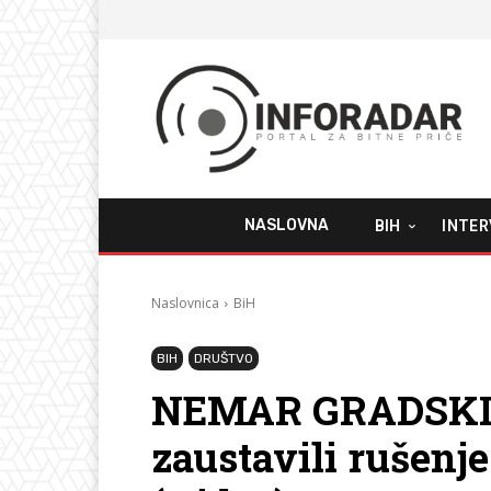
NASLOVNA
BIH
INTER
Naslovnica
BiH
BIH
DRUŠTVO
NEMAR GRADSKIH
zaustavili rušenje