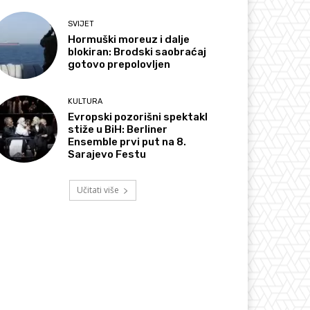
SVIJET
Hormuški moreuz i dalje
blokiran: Brodski saobraćaj
gotovo prepolovljen
KULTURA
Evropski pozorišni spektakl
stiže u BiH: Berliner
Ensemble prvi put na 8.
Sarajevo Festu
Učitati više