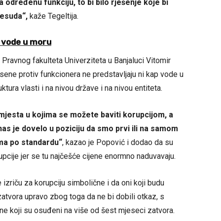
 određenu funkciju, to bi bilo rješenje koje bi
resuda“,
kaže Tegeltija.
 vode u moru
n Pravnog fakulteta Univerziteta u Banjaluci Vitomir
ne protiv funkcionera ne predstavljaju ni kap vode u
ktura vlasti i na nivou države i na nivou entiteta.
 mjesta u kojima se možete baviti korupcijom, a
as je dovelo u poziciju da smo prvi ili na samom
ima po standardu“
, kazao je Popović i dodao da su
rupcije jer se tu najčešće cijene enormno naduvavaju.
izriču za korupciju simbolične i da oni koji budu
atvora upravo zbog toga da ne bi dobili otkaz, s
ne koji su osuđeni na više od šest mjeseci zatvora.