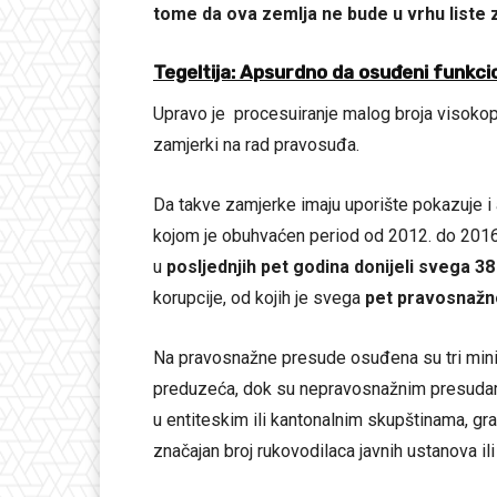
tome da ova zemlja ne bude u vrhu liste z
Tegeltija: Apsurdno da osuđeni funkcion
Upravo je procesuiranje malog broja visokop
zamjerki na rad pravosuđa.
Da takve zamjerke imaju uporište pokazuje i
kojom je obuhvaćen period od 2012. do 2016.
u
posljednjih pet godina donijeli svega 3
korupcije, od kojih je svega
pet pravosnažn
Na pravosnažne presude osuđena su tri mini
preduzeća, dok su nepravosnažnim presudama
u entiteskim ili kantonalnim skupštinama, gra
značajan broj rukovodilaca javnih ustanova il