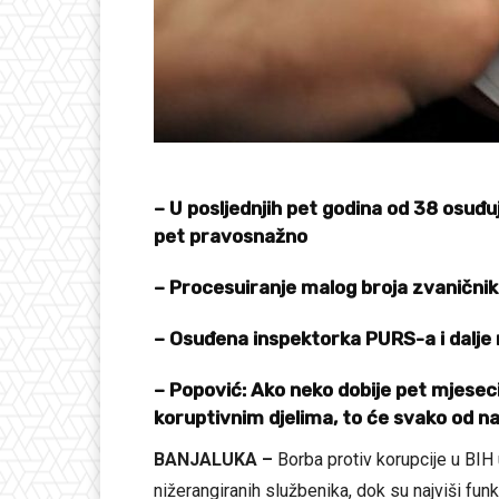
– U posljednjih pet godina od 38 osuđ
pet pravosnažno
– Procesuiranje malog broja zvaničnik
– Osuđena inspektorka PURS-a i dalje ra
– Popović: Ako neko dobije pet mjeseci
koruptivnim djelima, to će svako od na
BANJALUKA –
Borba protiv korupcije u BIH
nižerangiranih službenika, dok su najviši funk