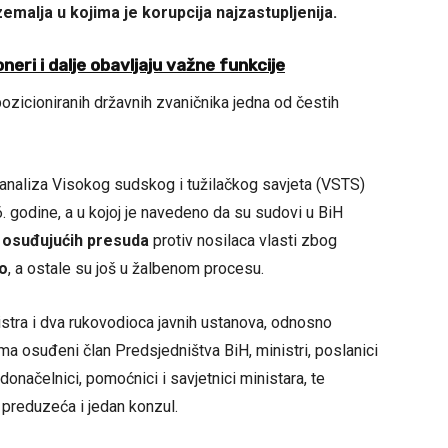
emalja u kojima je korupcija najzastupljenija.
eri i dalje obavljaju važne funkcije
ozicioniranih državnih zvaničnika jedna od čestih
 analiza Visokog sudskog i tužilačkog savjeta (VSTS)
 godine, a u kojoj je navedeno da su sudovi u BiH
8 osuđujućih presuda
protiv nosilaca vlasti zbog
o
, a ostale su još u žalbenom procesu.
stra i dva rukovodioca javnih ustanova, odnosno
 osuđeni član Predsjedništva BiH, ministri, poslanici
donačelnici, pomoćnici i savjetnici ministara, te
i preduzeća i jedan konzul.