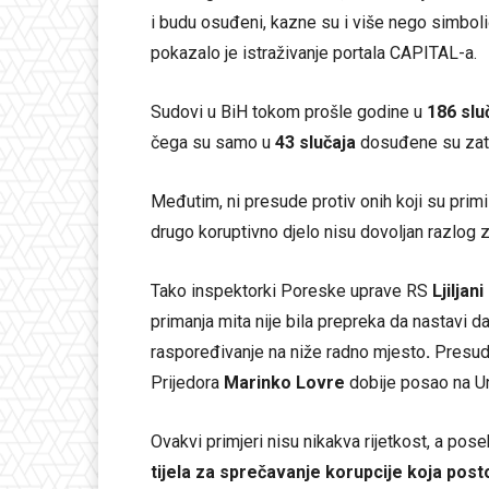
i budu osuđeni, kazne su i više nego simboli
pokazalo je istraživanje portala CAPITAL-a.
Sudovi u BiH tokom prošle godine u
186 slu
čega su samo u
43 slučaja
dosuđene su zat
Međutim, ni presude protiv onih koji su primili
drugo koruptivno djelo nisu dovoljan razlog z
Tako inspektorki Poreske uprave RS
Ljiljan
primanja mita nije bila prepreka da nastavi da r
raspoređivanje na niže radno mjesto
.
Presuda
Prijedora
Marinko Lovre
dobije posao na Un
Ovakvi primjeri nisu nikakva rijetkost, a pos
tijela za sprečavanje korupcije koja posto