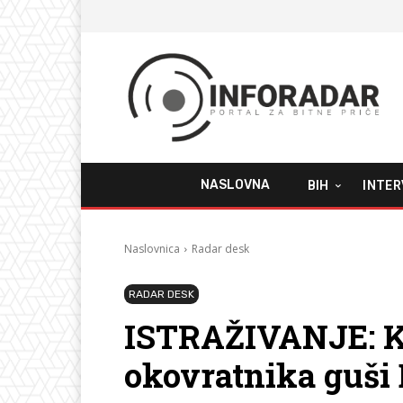
NASLOVNA
BIH
INTER
Naslovnica
Radar desk
RADAR DESK
ISTRAŽIVANJE: Kr
okovratnika guši