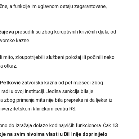
čne, a funkcije im uglavnom ostaju zagarantovane,
čajeva
presudili su zbog koruptivnih krivičnih djela, od
vorske kazne.
 mito, zloupotrijebili službeni položaj ili počinili neko
a otkaz.
i Petković
zatvorska kazna od pet mjeseci zbog
adi u ovoj instituciji. Jedina sankcija bila je
 zbog primanja mita nije bila prepreka ni da ljekar iz
iverzitetskom kliničkom centru RS.
ebno do izražaja dolaze kod najviših funkcionera. Čak
13
je na svim nivoima vlasti u BiH nije doprinijelo