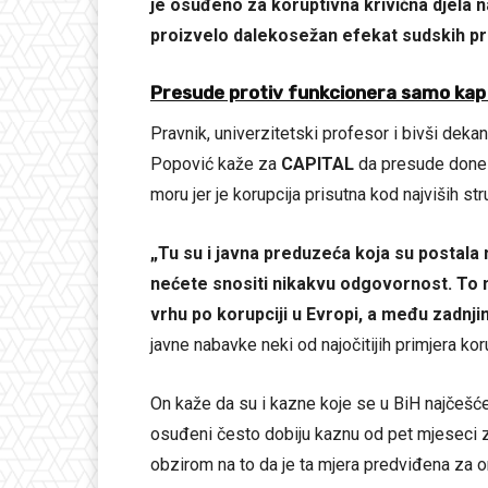
je osuđeno za koruptivna krivična djela na
proizvelo dalekosežan efekat sudskih p
Presude protiv funkcionera samo kap
Pravnik, univerzitetski profesor i bivši deka
Popović kaže za
CAPITAL
da presude donese
moru jer je korupcija prisutna kod najviših stru
„Tu su i javna preduzeća koja su postala
nećete snositi nikakvu odgovornost. To n
vrhu po korupciji u Evropi, a među zadnj
javne nabavke neki od najočitijih primjera ko
On kaže da su i kazne koje se u BiH najčešće 
osuđeni često dobiju kaznu od pet mjeseci z
obzirom na to da je ta mjera predviđena za o