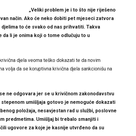
„Veliki problem je i to što nije riješeno
van način.
Ako će neko dobiti pet mjeseci zatvora
 djelima to će svako od nas prihvatiti. Takva
je da li je onima koji o tome odlučuju to u
krivična djela veoma teško dokazati te da novim
a volja da se koruptivna krivična djela sankcionišu na
a se ne odgovara jer se u krivičnom zakonodavstvu
jim stepenom umišljaja gotovo je nemoguće dokazati
žbenog položaja, nesavjestan rad u službi, poslovne
 predmetima. Umišljaj bi trebalo smanjiti i
učili ugovore za koje je kasnije utvrđeno da su