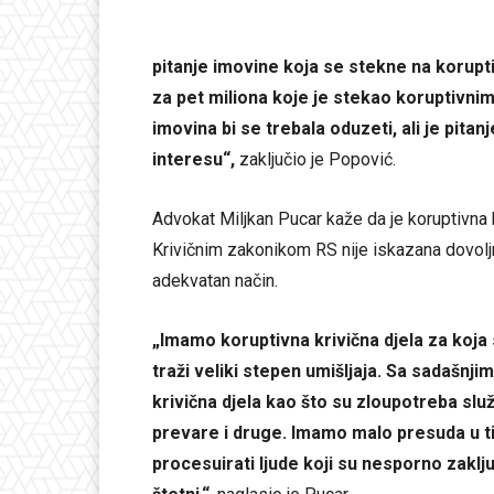
pitanje imovine koja se stekne na korupti
za pet miliona koje je stekao koruptivnim
imovina bi se trebala oduzeti, ali je pitan
interesu“,
zaključio je Popović.
Advokat Miljkan Pucar kaže da je koruptivna 
Krivičnim zakonikom RS nije iskazana dovoljn
adekvatan način.
„Imamo koruptivna krivična djela za koj
traži veliki stepen umišljaja. Sa sadašn
krivična djela kao što su zloupotreba slu
prevare i druge. Imamo malo presuda u tim
procesuirati ljude koji su nesporno zaklj