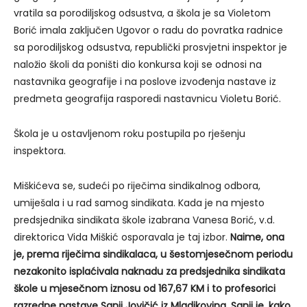
vratila sa porodiljskog odsustva, a škola je sa Violetom
Borić imala zaključen Ugovor o radu do povratka radnice
sa porodiljskog odsustva, republički prosvjetni inspektor je
naložio školi da poništi dio konkursa koji se odnosi na
nastavnika geografije i na poslove izvođenja nastave iz
predmeta geografija rasporedi nastavnicu Violetu Borić.
Škola je u ostavljenom roku postupila po rješenju
inspektora.
Miškićeva se, sudeći po riječima sindikalnog odbora,
umiješala i u rad samog sindikata. Kada je na mjesto
predsjednika sindikata škole izabrana Vanesa Borić, v.d.
direktorica Vida Miškić osporavala je taj izbor.
Naime, ona
je, prema riječima sindikalaca, u šestomjesečnom periodu
nezakonito isplaćivala naknadu za predsjednika sindikata
škole u mjesečnom iznosu od 167,67 KM i to profesorici
razredne nastave Sanji Jovičić iz Mladikovina. Sanji je, kako