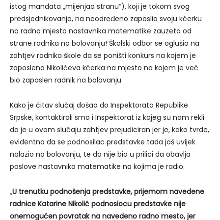
istog mandata „mijenjao stranu“), koji je tokom svog
predsjednikovanja, na neodređeno zaposlio svoju kćerku
na radno mjesto nastavnika matematike zauzeto od
strane radnika na bolovanju! Školski odbor se oglušio na
zahtjev radnika škole da se poništi konkurs na kojem je
zaposlena Nikolićeva kćerka na mjesto na kojem je već
bio zaposlen radnik na bolovanju.
Kako je čitav slučaj došao do Inspektorata Republike
Srpske, kontaktirali smo i Inspektorat iz kojeg su nam rekli
da je u ovom slučaju zahtjev prejudiciran jer je, kako tvrde,
evidentno da se podnosilac predstavke tada još uvijek
nalazio na bolovanju, te da nije bio u prilici da obavlja
poslove nastavnika matematike na kojima je radio.
„
U trenutku podnošenja predstavke, prijemom navedene
radnice Katarine Nikolić podnosiocu predstavke nije
onemogućen povratak na navedeno radno mesto, jer