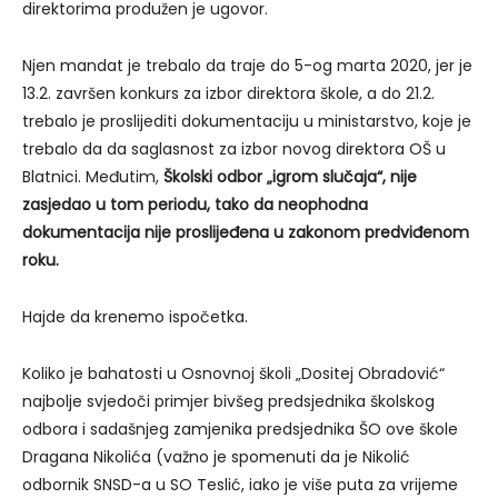
direktorima produžen je ugovor.
Njen mandat je trebalo da traje do 5-og marta 2020, jer je
13.2. završen konkurs za izbor direktora škole, a do 21.2.
trebalo je proslijediti dokumentaciju u ministarstvo, koje je
trebalo da da saglasnost za izbor novog direktora OŠ u
Blatnici. Međutim,
Školski odbor „igrom slučaja“, nije
zasjedao u tom periodu, tako da neophodna
dokumentacija nije proslijeđena u zakonom predviđenom
roku.
Hajde da krenemo ispočetka.
Koliko je bahatosti u Osnovnoj školi „Dositej Obradović“
najbolje svjedoči primjer bivšeg predsjednika školskog
odbora i sadašnjeg zamjenika predsjednika ŠO ove škole
Dragana Nikolića (važno je spomenuti da je Nikolić
odbornik SNSD-a u SO Teslić, iako je više puta za vrijeme