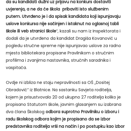
da su kandidati dužni uz prijavu na konkurs dostaviti
uvjerenja, a ne da će škola pribaviti isto službenim
putem. Utvrđeno je i da spisak kandidata koji ispunjavaju
uslove konkursa nije sačinjen i istaknut na oglasnoj tabli
škole ili veb stranici škole
“, kazali su nam iz Inspektorata i
dodali da je utvrđeno da kandidat Dragiša Kovanović u
pogledu stručne spreme nije ispunjavao uslove za radno
mjesto bibliotekara propisane Pravilnikom o stručnim
profilima i zvanjima nastavnika, stručnih saradnika i
vaspitača.
Ovdje ni izbliza ne staju nepravilnosti sa OŠ „Dositej
Obradović“ iz Blatnice. Na sastanku Savjeta roditelja,
kojem je prisustvovalo 20 od ukupno 27 roditelja koliko je
propisano Statutom škole, javnim glasanjem su izabrana
dva člana Školskog
odbora suprotno Pravilniku o izboru i
radu školskog odbora kojim je propisano da se izbor
predstavnika roditelja vrši na način i po postupku kao izbor