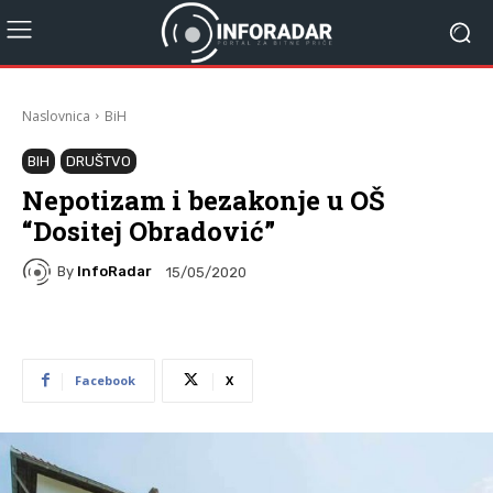
Naslovnica
BiH
BIH
DRUŠTVO
Nepotizam i bezakonje u OŠ
“Dositej Obradović”
By
InfoRadar
15/05/2020
Facebook
X