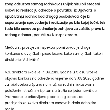
zbog odsustva samog radnika još uvijek nisu bili stečeni
uslovi za realizaciju odredbe o povratku iz Ugovora o
upućivanju radnika kod drugog poslodavca, čije bi
osporavanje sprovođenja i realizacije po bilo kojoj tački, tek
tada bilo osnov za podnošenje zahtjeva za zaštitu prava iz
radnog odnosa
“, poručili su iz Inspektorata.
Međutim, prosvjetni inspektor poništavao je druge
konkurse u ovoj školi i pisao kazne, kako samoj školi, tako i
direktorici Vidi Miškić.
V.d. direktora škole je 14.08.2019. godine u Glasu Srpske
objavio konkurs na određeno vrijeme do 31.08.2020.godine
za bibliotekara (puna norma), sa radnim iskustvom i
položenim stručnim ispitom, a tražio se jedan izvršilac.
Prethodno je pribavljena pisana saglasnost od
predsjednika Aktiva direktora osnovnih škola dobojske
regije.