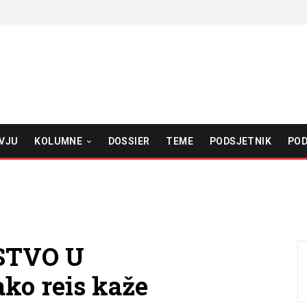
VJU
KOLUMNE
DOSSIER
TEME
PODSJETNIK
POD
STVO U
ko reis kaže