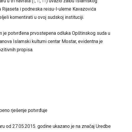
u u tri navrata (
I
,
II
,
III
) uvažio žalbu Islamskog
nja Rijaseta i podneska reisu-l-uleme Kavazovića
jeli komentirati u ovoj sudskoj instituciji.
im je potvrđena prvostepena odluka Opštinskog suda u
anova Islamski kulturni centar Mostar, evidentna je
zitivnih propisa.
peno rješenje potvrđuje
u od 27.05.2015. godine ukazano je na značaj Uredbe