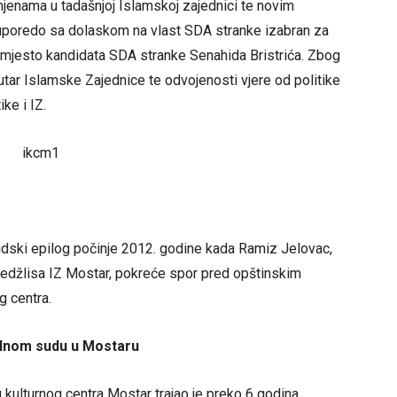
omjenama u tadašnjoj Islamskoj zajednici te novim
 uporedo sa dolaskom na vlast SDA stranke izabran za
mjesto kandidata SDA stranke Senahida Bristrića. Zbog
tar Islamske Zajednice te odvojenosti vjere od politike
ke i IZ.
a sudski epilog počinje 2012. godine kada Ramiz Jelovac,
edžlisa IZ Mostar, pokreće spor pred opštinskim
 centra.
alnom sudu u Mostaru
kulturnog centra Mostar trajao je preko 6 godina.