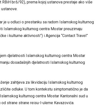
RBiH br.6/92), prema kojoj ustanova prestaje ako više
i ustanove.
 je u odluci o prestanku sa radom Islamskog kulturnog
ti Islamskog kulturnog centra Mostar preuzimaju
e i kulturne aktivnosti”) i Agencija “Contact Travel”
njem djelatnosti Islamskog kulturnog centra Mostar
imanju dosadašnjih djelatnosti Islamskog kulturnog
oženje zahtjeva za likvidaciju Islamskog kulturnog
različite odluke. U tom kontekstu simptomatično je da
m Islamskog kulturnog centra Mostar Kantonalni sud u
od strane strane reisu-l-uleme Kavazovića.