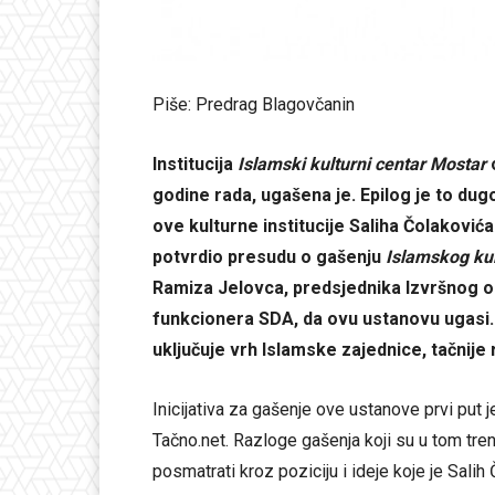
Piše: Predrag Blagovčanin
Institucija
Islamski kulturni centar Mostar
godine rada, ugašena je. Epilog je to du
ove kulturne institucije Saliha Čolakovića. 
potvrdio presudu o gašenju
Islamskog ku
Ramiza Jelovca, predsjednika Izvršnog o
funkcionera SDA, da ovu ustanovu ugasi.
uključuje vrh Islamske zajednice, tačnije
Inicijativa za gašenje ove ustanove prvi put 
Tačno.net. Razloge gašenja koji su u tom tre
posmatrati kroz poziciju i ideje koje je Sali