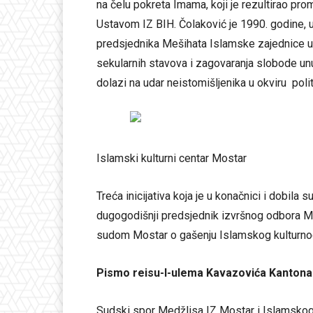
na čelu pokreta Imama, koji je rezultirao pr
Ustavom IZ BIH. Čolaković je 1990. godine,
predsjednika Mešihata Islamske zajednice u
sekularnih stavova i zagovaranja slobode unu
dolazi na udar neistomišljenika u okviru politi
Islamski kulturni centar Mostar
Treća inicijativa koja je u konačnici i dobil
dugogodišnji predsjednik izvršnog odbora M
sudom Mostar o gašenju Islamskog kulturnog
Pismo reisu-l-ulema Kavazovića Kanton
Sudski spor Medžlisa IZ Mostar i Islamskog 