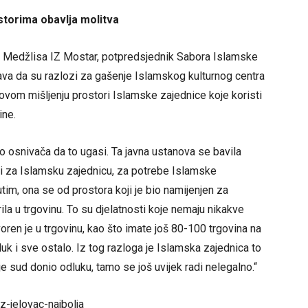
storima obavlja molitva
 Medžlisa IZ Mostar, potpredsjednik Sabora Islamske
va da su razlozi za gašenje Islamskog kulturnog centra
ovom mišljenju prostori Islamske zajednice koje koristi
ine.
o osnivača da to ugasi. Ta javna ustanova se bavila
i za Islamsku zajednicu, za potrebe Islamske
tim, ona se od prostora koji je bio namijenjen za
la u trgovinu. To su djelatnosti koje nemaju nikakve
oren je u trgovinu, kao što imate još 80-100 trgovina na
luk i sve ostalo. Iz tog razloga je Islamska zajednica to
 je sud donio odluku, tamo se još uvijek radi nelegalno.“