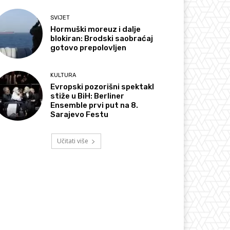
SVIJET
Hormuški moreuz i dalje
blokiran: Brodski saobraćaj
gotovo prepolovljen
KULTURA
Evropski pozorišni spektakl
stiže u BiH: Berliner
Ensemble prvi put na 8.
Sarajevo Festu
Učitati više