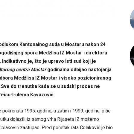
odlukom Kantonalnog suda u Mostaru nakon 24
gogodišnjeg spora Medžlisa IZ Mostar i direktora
Indikativno je, što je upravo isti sud koji je
lturnog centra Mostar
godinama odbijao nastojanja
dbora Medžlisa IZ Mostar i visoko pozicioniranog
 Sve do trenutka kada se u sudski proces ne
 reisu-l-ulema Kavazović.
je pokrenuta 1995. godine, a zatim i 1999. godine, piše
nutku dolazili iz samog vrha Rijaseta IZ možemo
h Čolaković zastupao. Pred početak rata Čolaković je bio