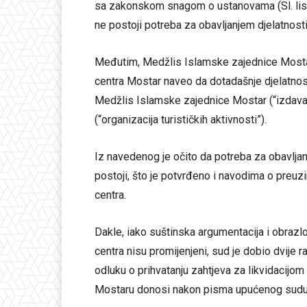
sa zakonskom snagom o ustanovama (Sl. list 
ne postoji potreba za obavljanjem djelatnost
Međutim, Medžlis Islamske zajednice Mostar
centra Mostar naveo da dotadašnje djelatnos
Medžlis Islamske zajednice Mostar (“izdavačk
(“organizacija turističkih aktivnosti”).
Iz navedenog je očito da potreba za obavlja
postoji, što je potvrđeno i navodima o preuz
centra.
Dakle, iako suštinska argumentacija i obrazl
centra nisu promijenjeni, sud je dobio dvije 
odluku o prihvatanju zahtjeva za likvidacijo
Mostaru donosi nakon pisma upućenog sudu 