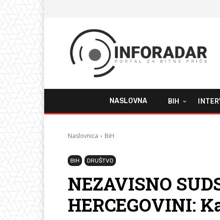
NASLOVNA
BIH
INTER
Naslovnica
BiH
BIH
DRUŠTVO
NEZAVISNO SUD
HERCEGOVINI: Ka