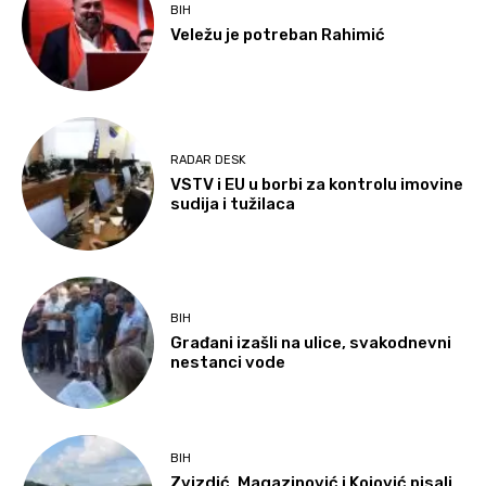
BIH
Veležu je potreban Rahimić
RADAR DESK
VSTV i EU u borbi za kontrolu imovine
sudija i tužilaca
BIH
Građani izašli na ulice, svakodnevni
nestanci vode
BIH
Zvizdić, Magazinović i Kojović pisali