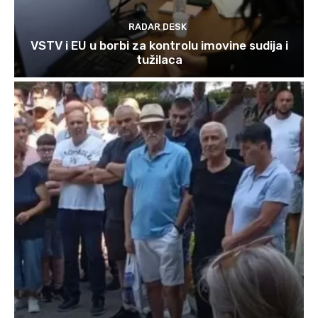
RADAR DESK
VSTV i EU u borbi za kontrolu imovine sudija i
tužilaca