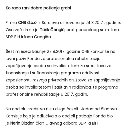
Ko rano rani dobre poticaje grabi
Firma
CHB d.o.o
iz Sarajeva osnovana je 24.3.2017 . godine.
Osnivač firme je
Tarik Čengić
, brat generalnog sekretara
SDP BiH
Irfana Čengića
.
Šest mjeseci kasnije 27.9.2017. godine CHB konkuriše na
javni poziv Fonda za profesionalnu rehabilitaciju i
zapošljavanje osoba sa invaliditetom za sredstava za
finansiranje i sufinansiranje programa održivosti
zaposlenosti, razvoja privrednih društava za zapošljavanje
osoba sa invaliditetom i zaštitnih radionica, te programa
profesionalne rehabilitacije u 2017. godini.
Na dodjelu sredstva nisu dugo čekali. Jedan od članova
Komisije koja je odlučivala o dodjeli poticaja Fonda bio
je
Nerin Dizdar
, član Glavnog odbora SDP-a BiH.