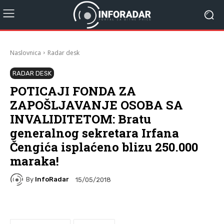
Naslovnica
Radar desk
RADAR DESK
POTICAJI FONDA ZA
ZAPOŠLJAVANJE OSOBA SA
INVALIDITETOM: Bratu
generalnog sekretara Irfana
Čengića isplaćeno blizu 250.000
maraka!
By
InfoRadar
15/05/2018