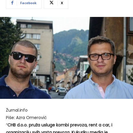
Facebook
X
Žurnal.info
Piše: Azra Omerović
“
CHB d.o.o. pruža usluge kombi prevoza, rent a car, i
organizaciju svih vrsta prevoza. Kukuriku media je