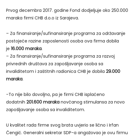
Prvog decembra 2017. godine Fond dodjeljuje oko 250.000
maraka firmi CHB d.o.o iz Sarajeva.
– Za finansiranje/sufinansiranje programa za održavanje
postojeće razine zaposlenosti osoba ova firma dobila
je
16.000 maraka
.
– Za finansiranje/sufinansiranje programa za razvoj
privrednih društava za zapošljavanje osoba sa
invaliditetom i zaštitnih radionica CHB je dobila
29.000
maraka
.
-To nije bilo dovoljno, pa je firmi CHB isplaćeno
dodatnih
201.600 maraka
novčanog stimulansa za novo
zapošljavanje osoba sa invaliditetom.
U kvalitet rada firme svog brata uvjerio se lično i Irfan
Čengić. Generalni sekretar SDP-a angažovao je ovu firmu