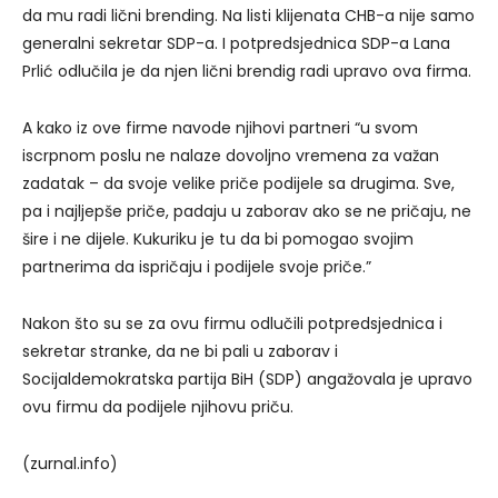
da mu radi lični brending. Na listi klijenata CHB-a nije samo
generalni sekretar SDP-a. I potpredsjednica SDP-a Lana
Prlić odlučila je da njen lični brendig radi upravo ova firma.
A kako iz ove firme navode njihovi partneri “u svom
iscrpnom poslu ne nalaze dovoljno vremena za važan
zadatak – da svoje velike priče podijele sa drugima. Sve,
pa i najljepše priče, padaju u zaborav ako se ne pričaju, ne
šire i ne dijele. Kukuriku je tu da bi pomogao svojim
partnerima da ispričaju i podijele svoje priče.”
Nakon što su se za ovu firmu odlučili potpredsjednica i
sekretar stranke, da ne bi pali u zaborav i
Socijaldemokratska partija BiH (SDP) angažovala je upravo
ovu firmu da podijele njihovu priču.
(zurnal.info)