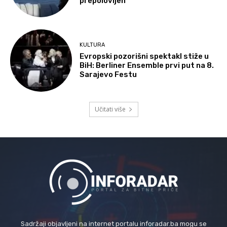
prepolovljen
KULTURA
Evropski pozorišni spektakl stiže u
BiH: Berliner Ensemble prvi put na 8.
Sarajevo Festu
Učitati više
Sadržaji objavljeni na internet portalu inforadar.ba mogu se