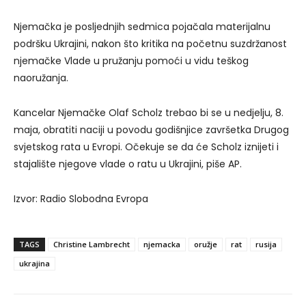
Njemačka je posljednjih sedmica pojačala materijalnu
podršku Ukrajini, nakon što kritika na početnu suzdržanost
njemačke Vlade u pružanju pomoći u vidu teškog
naoružanja.
Kancelar Njemačke Olaf Scholz trebao bi se u nedjelju, 8.
maja, obratiti naciji u povodu godišnjice završetka Drugog
svjetskog rata u Evropi. Očekuje se da će Scholz iznijeti i
stajalište njegove vlade o ratu u Ukrajini, piše AP.
Izvor: Radio Slobodna Evropa
TAGS
Christine Lambrecht
njemacka
oružje
rat
rusija
ukrajina