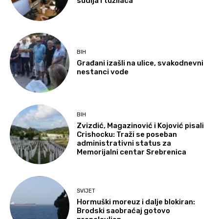
sudija i tužilaca
BIH
Građani izašli na ulice, svakodnevni
nestanci vode
BIH
Zvizdić, Magazinović i Kojović pisali
Crishocku: Traži se poseban
administrativni status za
Memorijalni centar Srebrenica
SVIJET
Hormuški moreuz i dalje blokiran:
Brodski saobraćaj gotovo