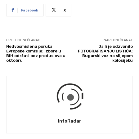
Facebook
X
PRETHODNI ČLANAK
NAREDNI ČLANAK
Nedvosmislena poruka
Da li je odzvonilo
Evropske komisije: Izbore u
FOTOGRAFISANJU LISTIĆA:
BiH održati bez preduslova u
Bugarski voz na slijepom
oktobru
kolosijeku
InfoRadar