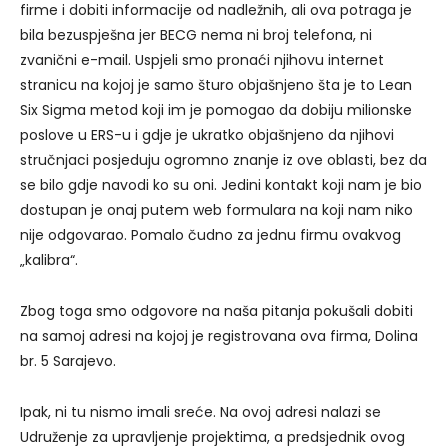
firme i dobiti informacije od nadležnih, ali ova potraga je
bila bezuspješna jer BECG nema ni broj telefona, ni
zvanični e-mail. Uspjeli smo pronaći njihovu internet
stranicu na kojoj je samo šturo objašnjeno šta je to Lean
Six Sigma metod koji im je pomogao da dobiju milionske
poslove u ERS-u i gdje je ukratko objašnjeno da njihovi
stručnjaci posjeduju ogromno znanje iz ove oblasti, bez da
se bilo gdje navodi ko su oni. Jedini kontakt koji nam je bio
dostupan je onaj putem web formulara na koji nam niko
nije odgovarao. Pomalo čudno za jednu firmu ovakvog
„kalibra“.
Zbog toga smo odgovore na naša pitanja pokušali dobiti
na samoj adresi na kojoj je registrovana ova firma, Dolina
br. 5 Sarajevo.
Ipak, ni tu nismo imali sreće. Na ovoj adresi nalazi se
Udruženje za upravljenje projektima, a predsjednik ovog