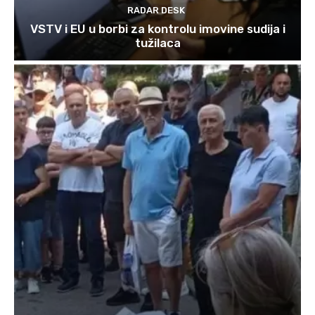
RADAR DESK
VSTV i EU u borbi za kontrolu imovine sudija i
tužilaca