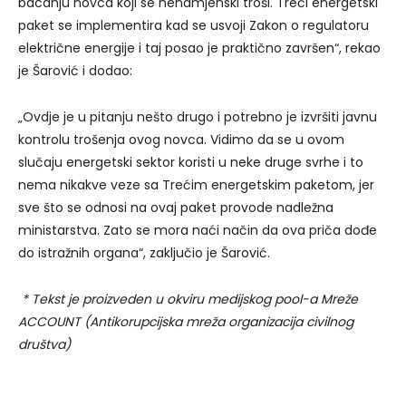
bacanju novca koji se nenamjenski troši. Treći energetski
paket se implementira kad se usvoji Zakon o regulatoru
električne energije i taj posao je praktično završen“, rekao
je Šarović i dodao:
„Ovdje je u pitanju nešto drugo i potrebno je izvršiti javnu
kontrolu trošenja ovog novca. Vidimo da se u ovom
slučaju energetski sektor koristi u neke druge svrhe i to
nema nikakve veze sa Trećim energetskim paketom, jer
sve što se odnosi na ovaj paket provode nadležna
ministarstva. Zato se mora naći način da ova priča dođe
do istražnih organa“, zaključio je Šarović.
* Tekst je proizveden u okviru medijskog pool-a Mreže
ACCOUNT (Antikorupcijska mreža organizacija civilnog
društva)