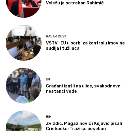
Veležu je potreban Rahimić
RADAR DESK
VSTV i EU u borbi za kontrolu imovine
sudija i tužilaca
BIH
Građani izašli na ulice, svakodnevni
nestanci vode
BIH
Zvizdić, Magazinović i Kojović pisali
Crishocku: Traži se poseban