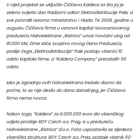
U cijeli projekat se uključila Čičićeva Kaldera za šta joj je
zeleno svijetlo dao Nadzorni odbor Elektrodistribucije Pale, a
sve potvrdili resorno ministarstvo i Vlada. Te 2008. godine u
avgustu Čičićeva firma u osnovni kapital novoosnovanog
preduzeća Hidroelektrane „Bistrica“ unosi novčani ulog od
81.000 KM, čime stiče svojstvo novog člana Preduzeća,
poslije čega „Elektrodistribucija“ Pale postaju vlasnici 10
odsto kapitala firme, a “Kaldera Company” preostalih 90
odsto.
Iako je izgradnja ovih hidroelektrana trebalo davno da
počne, to se nije desilo do dana današnjeg, jer Čičićeva
firma nema novca.
Nakon toga, “Kaldera” za 6.000.000 evra dio vlasničkog
udjela prodaje BDY Czech a.s. Prag, a u preduzeću
Hidroelektrane „Bistrica“ d.o.o. Foča uspostavila se sljedeća
vlasnička struktura: BDY Czech a.s. Prag, postaje vlasnik 60