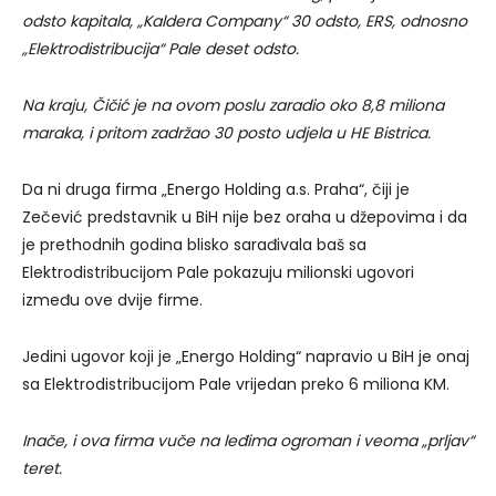
odsto kapitala, „Kaldera Company“ 30 odsto, ERS, odnosno
„Elektrodistribucija“ Pale deset odsto.
Na kraju, Čičić je na ovom poslu zaradio oko 8,8 miliona
maraka, i pritom zadržao 30 posto udjela u HE Bistrica.
Da ni druga firma „Energo Holding a.s. Praha“, čiji je
Zečević predstavnik u BiH nije bez oraha u džepovima i da
je prethodnih godina blisko sarađivala baš sa
Elektrodistribucijom Pale pokazuju milionski ugovori
između ove dvije firme.
Jedini ugovor koji je „Energo Holding“ napravio u BiH je onaj
sa Elektrodistribucijom Pale vrijedan preko 6 miliona KM.
Inače, i ova firma vuče na leđima ogroman i veoma „prljav“
teret.