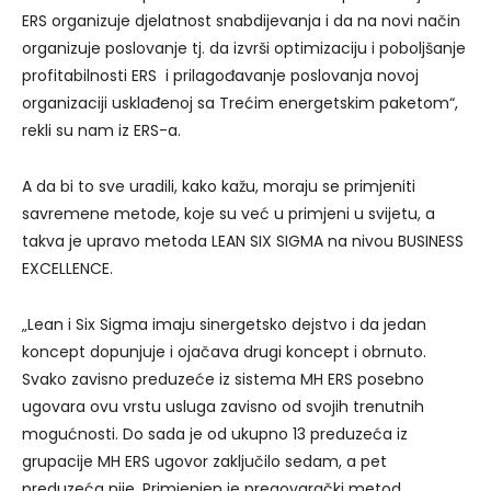
ERS organizuje djelatnost snabdijevanja i da na novi način
organizuje poslovanje tj. da izvrši optimizaciju i poboljšanje
profitabilnosti ERS i prilagođavanje poslovanja novoj
organizaciji usklađenoj sa Trećim energetskim paketom“,
rekli su nam iz ERS-a.
A da bi to sve uradili, kako kažu, moraju se primjeniti
savremene metode, koje su već u primjeni u svijetu, a
takva je upravo metoda LEAN SIX SIGMA na nivou BUSINESS
EXCELLENCE.
„Lean i Six Sigma imaju sinergetsko dejstvo i da jedan
koncept dopunjuje i ojačava drugi koncept i obrnuto.
Svako zavisno preduzeće iz sistema MH ERS posebno
ugovara ovu vrstu usluga zavisno od svojih trenutnih
mogućnosti. Do sada je od ukupno 13 preduzeća iz
grupacije MH ERS ugovor zaključilo sedam, a pet
preduzeća nije. Primjenjen je pregovarački metod