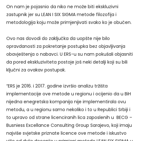
On nam je pojasnio da niko ne može biti ekskluzivni
zastupnik jer su LEAN I SIX SIGMA metode filozofija i
metodologija koju može primjenjivati svako ko je obučen.
Ovo nas dovodi do zaključka da uopšte nije bilo
opravdanosti za pokretanje postupka bez objavljivanja
obavještenja o nabavci. U ERS-u su nam pokušali objasniti
da pored ekskluziviteta postoje još neki detalji koji su bili
ključni za ovakav postupak.
“ERS je 2016. i 2017. godine izvršio analizu tržišta
implementacije ove metode u regionu i ocijenio da u BiH
nijedna enegretska kompanija nije implementirala ovu
metodu, a u regionu samo nekoliko i to u Republici Srbiji i
to upravo od strane licenciranih lica zaposlenih u BECG –
Busniess Excellance Consulting Group Sarajevo, koji imaju
najviše svjetske priznate licence ove metode i iskustvo
više od dvije decenije u primjeni metode LEAN SIX SIGMA u