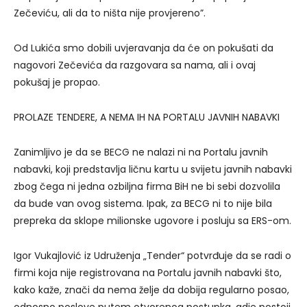
Zečeviću, ali da to ništa nije provjereno”.
Od Lukića smo dobili uvjeravanja da će on pokušati da
nagovori Zečevića da razgovara sa nama, ali i ovaj
pokušaj je propao.
PROLAZE TENDERE, A NEMA IH NA PORTALU JAVNIH NABAVKI
Zanimljivo je da se BECG ne nalazi ni na Portalu javnih
nabavki, koji predstavlja ličnu kartu u svijetu javnih nabavki
zbog čega ni jedna ozbiljna firma BiH ne bi sebi dozvolila
da bude van ovog sistema. Ipak, za BECG ni to nije bila
prepreka da sklope milionske ugovore i posluju sa ERS-om.
Igor Vukajlović iz Udruženja „Tender“ potvrđuje da se radi o
firmi koja nije registrovana na Portalu javnih nabavki što,
kako kaže, znači da nema želje da dobija regularno posao,
odnosno poslove putem otvorenog postupka, gdje postoji