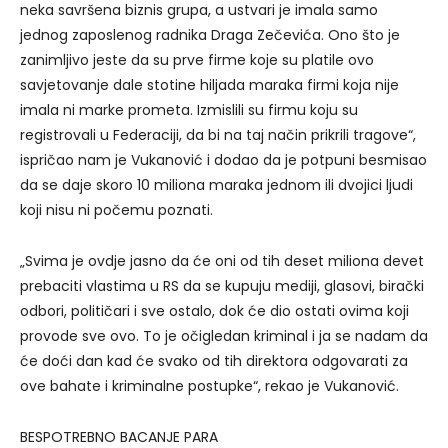
neka savršena biznis grupa, a ustvari je imala samo
jednog zaposlenog radnika Draga Zečevića. Ono što je
zanimljivo jeste da su prve firme koje su platile ovo
savjetovanje dale stotine hiljada maraka firmi koja nije
imala ni marke prometa. Izmislili su firmu koju su
registrovali u Federaciji, da bi na taj način prikrili tragove“,
ispričao nam je Vukanović i dodao da je potpuni besmisao
da se daje skoro 10 miliona maraka jednom ili dvojici ljudi
koji nisu ni počemu poznati.
„Svima je ovdje jasno da će oni od tih deset miliona devet
prebaciti vlastima u RS da se kupuju mediji, glasovi, birački
odbori, političari i sve ostalo, dok će dio ostati ovima koji
provode sve ovo. To je očigledan kriminal i ja se nadam da
će doći dan kad će svako od tih direktora odgovarati za
ove bahate i kriminalne postupke“, rekao je Vukanović.
BESPOTREBNO BACANJE PARA