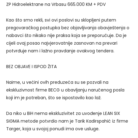
ZP Hidroelektrane na Vrbasu 665.000 KM + PDV
Kao što smo rekli, svi ovi poslovi su sklopljeni putem
pregovaračkog postupka bez objavljivanja obavještenja o
nabavci što nikako nije praksa koja se preporučuje. Da je
cijeli ovaj posao najvjerovatnije zasnovan na prevari
potvrđuje nam i lažno pravdanje ovakvog tendera.
BEZ OBJAVE I ISPOD ŽITA
Naime, u većini ovih preduzeća su se pozvali na
ekskluzivnost firme BECG u obavljanju naručenog posla
koji im je potreban, što se ispostavilo kao laž.
Da niko u BiH nema ekskluzivitet za uvođenje LEAN SIX
SIGMA metode potvrdio nam je Tarik Kadirspahić iz firme
Targer, koja u svojoj ponudi ima ove usluge.