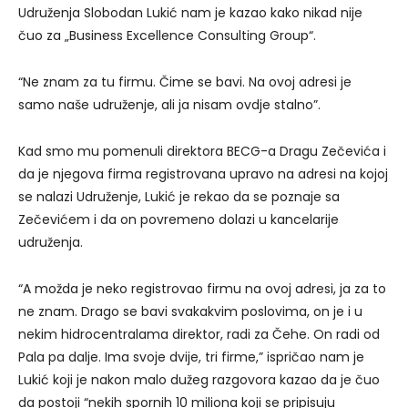
Udruženja Slobodan Lukić nam je kazao kako nikad nije
čuo za „Business Excellence Consulting Group“.
“Ne znam za tu firmu. Čime se bavi. Na ovoj adresi je
samo naše udruženje, ali ja nisam ovdje stalno”.
Kad smo mu pomenuli direktora BECG-a Dragu Zečevića i
da je njegova firma registrovana upravo na adresi na kojoj
se nalazi Udruženje, Lukić je rekao da se poznaje sa
Zečevićem i da on povremeno dolazi u kancelarije
udruženja.
“A možda je neko registrovao firmu na ovoj adresi, ja za to
ne znam. Drago se bavi svakakvim poslovima, on je i u
nekim hidrocentralama direktor, radi za Čehe. On radi od
Pala pa dalje. Ima svoje dvije, tri firme,” ispričao nam je
Lukić koji je nakon malo dužeg razgovora kazao da je čuo
da postoji “nekih spornih 10 miliona koji se pripisuju