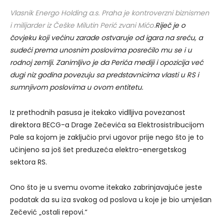
Vlasnik Energo Holding a.s. Praha je kontroverzni biznismen
i milijarder iz Češke Milutin Perić zvani Mićo.
Riječ je o
čovjeku koji većinu zarade ostvaruje od igara na sreću, a
sudeći prema unosnim poslovima posrećilo mu se i u
rodnoj zemlji. Zanimljivo je da Perića mediji i opozicija već
dugi niz godina povezuju sa predstavnicima vlasti u RS i
sumnjivom poslovima u ovom entitetu.
Iz prethodnih pasusa je itekako vidlljiva povezanost
direktora BECG-a Drage Zečevića sa Elektrosistribucijom
Pale sa kojom je zaključio prvi ugovor prije nego što je to
učinjeno sa još šet preduzeća elektro-energetskog
sektora RS.
Ono što je u svemu ovome itekako zabrinjavajuće jeste
podatak da su iza svakog od poslova u koje je bio umješan
Zečević „ostali repovi.“