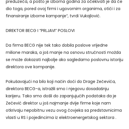
preduzeća, a pošto je izborna godina za očekivati je da će
dio toga, pored ovoj firmi i ugovornim organima, otići i za
finansiranje izborne kampanje“, tvrdi Vukajlović.
DIREKTOR BECG I “PRLJAVI” POSLOVI
Da firma BECG nije tek tako dobila poslove vrijedne
milione maraka, a još manje na osnovu stručnosti možda
se može dokazati najbolje ako sagledamo poslovnu istoriju
direktora ove kompanije.
Pokušavajući na bilo koji način doći do Drage Zečevića,
direktora BECG-a, istražili smo i njegovu dosadašnju
karijeru. Tako smo došli do zapanjujućih podataka da je
Zečević direktor u još najmanje dvije firme koje nam
otkrivaju nepobitnu vezu ovog čovjeka sa predstavnicima
vlasti u RS i pojedincima iz elektroenergetskog sektora .