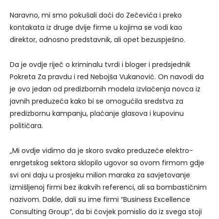
Naravno, mi smo pokušali doći do Zečevića i preko
kontakata iz druge dvije firme u kojima se vodi kao
direktor, odnosno predstavnik, ali opet bezuspješno.
Da je ovdje riječ o kriminalu tvrdi i bloger i predsjednik
Pokreta Za pravdu i red Nebojša Vukanović. On navodi da
je ovo jedan od predizbornih modela izvlačenja novca iz
javnih preduzeća kako bi se omogućila sredstva za
predizbornu kampanju, plaćanje glasova i kupovinu
političara.
„Mi ovdje vidimo da je skoro svako preduzeće elektro-
enrgetskog sektora sklopilo ugovor sa ovom firmom gdje
svi oni daju u prosjeku milion maraka za savjetovanje
izmišljenoj firmi bez ikakvih referenci, ali sa bombastičnim
nazivom. Dakle, dali su ime firmi “Business Excellence
Consulting Group”, da bi čovjek pomislio da iz svega stoji