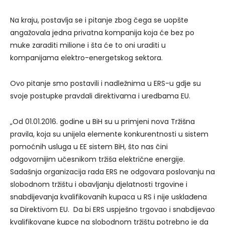
Na kraju, postavlja se i pitanje zbog čega se uopšte
angažovala jedna privatna kompanija koja će bez po
muke zaraditi milione i šta će to oni uraditi u
kompanijama elektro-energetskog sektora.
Ovo pitanje smo postavili i nadležnima u ERS-u gdje su
svoje postupke pravdali direktivama i uredbama EU.
„Od 01.01.2016. godine u BiH su u primjeni nova Tržišna
pravila, koja su unijela elemente konkurentnosti u sistem
pomoćnih usluga u EE sistem BiH, što nas čini
odgovornijim učesnikom tržiša električne energije.
Sadašnja organizacija rada ERS ne odgovara poslovanju na
slobodnom tržištu i obavljanju djelatnosti trgovine i
snabdijevanja kvalifikovanih kupaca u RS i nije usklađena
sa Direktivom EU. Da bi ERS uspješno trgovao i snabdijevao
kvalifikovane kupce na slobodnom tržištu potrebno je da