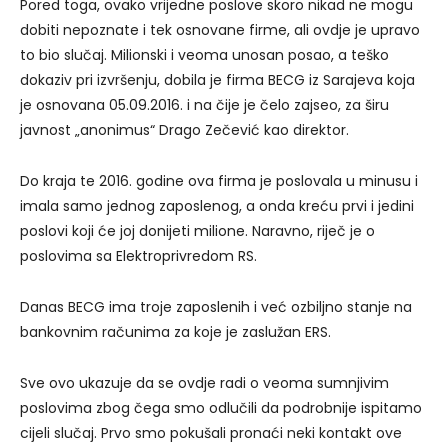
Pored toga, ovako vrijedne poslove skoro nikad ne mogu
dobiti nepoznate i tek osnovane firme, ali ovdje je upravo
to bio slučaj. Milionski i veoma unosan posao, a teško
dokaziv pri izvršenju, dobila je firma BECG iz Sarajeva koja
je osnovana 05.09.2016. i na čije je čelo zajseo, za širu
javnost „anonimus“ Drago Zečević kao direktor.
Do kraja te 2016. godine ova firma je poslovala u minusu i
imala samo jednog zaposlenog, a onda kreću prvi i jedini
poslovi koji će joj donijeti milione. Naravno, riječ je o
poslovima sa Elektroprivredom RS.
Danas BECG ima troje zaposlenih i već ozbiljno stanje na
bankovnim računima za koje je zaslužan ERS.
Sve ovo ukazuje da se ovdje radi o veoma sumnjivim
poslovima zbog čega smo odlučili da podrobnije ispitamo
cijeli slučaj. Prvo smo pokušali pronaći neki kontakt ove