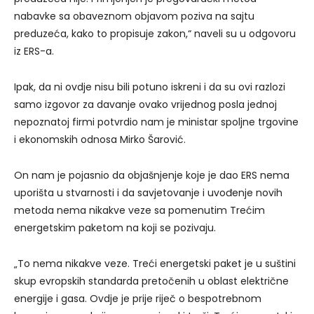
nabavke sa obaveznom objavom poziva na sajtu
preduzeća, kako to propisuje zakon,“ naveli su u odgovoru
iz ERS-a.
Ipak, da ni ovdje nisu bili potuno iskreni i da su ovi razlozi
samo izgovor za davanje ovako vrijednog posla jednoj
nepoznatoj firmi potvrdio nam je ministar spoljne trgovine
i ekonomskih odnosa Mirko Šarović.
On nam je pojasnio da objašnjenje koje je dao ERS nema
uporišta u stvarnosti i da savjetovanje i uvođenje novih
metoda nema nikakve veze sa pomenutim Trećim
energetskim paketom na koji se pozivaju.
„To nema nikakve veze. Treći energetski paket je u suštini
skup evropskih standarda pretočenih u oblast električne
energije i gasa. Ovdje je prije riječ o bespotrebnom