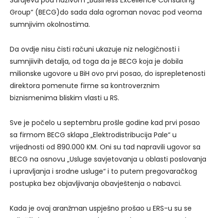
Group“ (BECG)do sada dala ogroman novac pod veoma
sumnjivim okolnostima.
Da ovdje nisu čisti računi ukazuje niz nelogičnosti i
sumnjiivih detalja, od toga da je BECG koja je dobila
milionske ugovore u BiH ovo prvi posao, do isprepletenosti
direktora pomenute firme sa kontroverznim
biznismenima bliskim vlasti u RS.
Sve je počelo u septembru prošle godine kad prvi posao
sa firmom BECG sklapa „Elektrodistribucija Pale“ u
vrijednosti od 890.000 KM. Oni su tad napravili ugovor sa
BECG na osnovu „Usluge savjetovanja u oblasti poslovanja
i upravljanja i srodne usluge“ i to putem pregovaračkog
postupka bez objavljivanja obavještenja o nabavci.
Kada je ovaj aranžman uspješno prošao u ERS-u su se