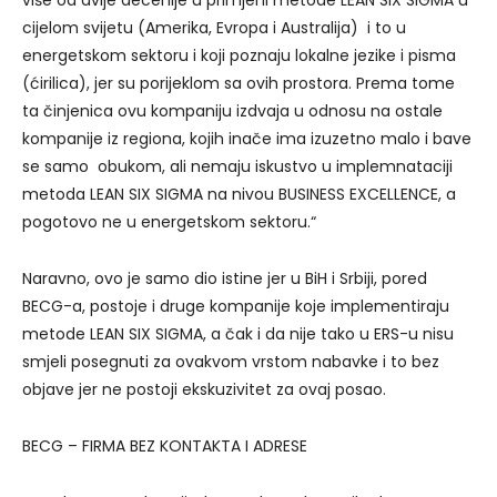
cijelom svijetu (Amerika, Evropa i Australija) i to u
energetskom sektoru i koji poznaju lokalne jezike i pisma
(ćirilica), jer su porijeklom sa ovih prostora. Prema tome
ta činjenica ovu kompaniju izdvaja u odnosu na ostale
kompanije iz regiona, kojih inače ima izuzetno malo i bave
se samo obukom, ali nemaju iskustvo u implemnataciji
metoda LEAN SIX SIGMA na nivou BUSINESS EXCELLENCE, a
pogotovo ne u energetskom sektoru.“
Naravno, ovo je samo dio istine jer u BiH i Srbiji, pored
BECG-a, postoje i druge kompanije koje implementiraju
metode LEAN SIX SIGMA, a čak i da nije tako u ERS-u nisu
smjeli posegnuti za ovakvom vrstom nabavke i to bez
objave jer ne postoji ekskuzivitet za ovaj posao.
BECG – FIRMA BEZ KONTAKTA I ADRESE