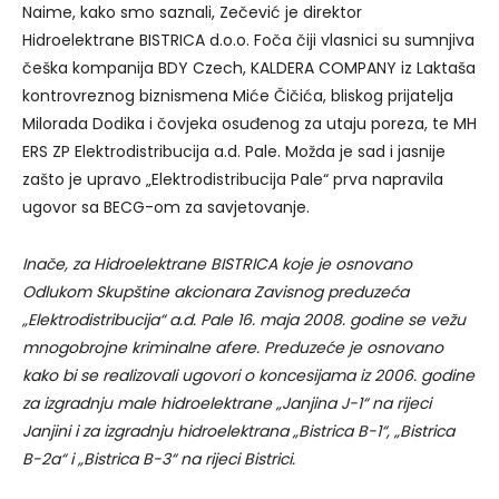
Naime, kako smo saznali, Zečević je direktor
Hidroelektrane BISTRICA d.o.o. Foča čiji vlasnici su sumnjiva
češka kompanija BDY Czech, KALDERA COMPANY iz Laktaša
kontrovreznog biznismena Miće Čičića, bliskog prijatelja
Milorada Dodika i čovjeka osuđenog za utaju poreza, te MH
ERS ZP Elektrodistribucija a.d. Pale. Možda je sad i jasnije
zašto je upravo „Elektrodistribucija Pale“ prva napravila
ugovor sa BECG-om za savjetovanje.
Inače, za Hidroelektrane BISTRICA koje je osnovano
Odlukom Skupštine akcionara Zavisnog preduzeća
„Elektrodistribucija“ a.d. Pale 16. maja 2008. godine se vežu
mnogobrojne kriminalne afere. Preduzeće je osnovano
kako bi se realizovali ugovori o koncesijama iz 2006. godine
za izgradnju male hidroelektrane „Janjina J-1“ na rijeci
Janjini i za izgradnju hidroelektrana „Bistrica B-1“, „Bistrica
B-2a“ i „Bistrica B-3“ na rijeci Bistrici.