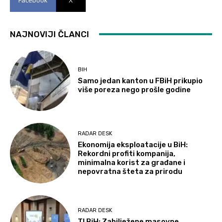
NAJNOVIJI ČLANCI
BIH
Samo jedan kanton u FBiH prikupio
više poreza nego prošle godine
RADAR DESK
Ekonomija eksploatacije u BiH:
Rekordni profiti kompanija,
minimalna korist za građane i
nepovratna šteta za prirodu
RADAR DESK
TI BiH: Zabilježene masovne