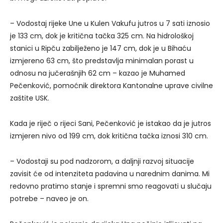
– Vodostaj rijeke Une u Kulen Vakufu jutros u 7 sati iznosio
je 133 cm, dok je kritična tačka 325 cm. Na hidrološkoj
stanici u Ripču zabilježeno je 147 cm, dok je u Bihaću
izmjereno 63 cm, što predstavlja minimalan porast u
odnosu na jučerašnjih 62 cm – kazao je Muhamed
Pečenković, pomoćnik direktora Kantonalne uprave civilne
zaštite USK.
Kada je riječ o rijeci Sani, Pečenković je istakao da je jutros
izmjeren nivo od 199 cm, dok kritična tačka iznosi 310 cm.
– Vodostaji su pod nadzorom, a daljnji razvoj situacije
zavisit će od intenziteta padavina u narednim danima. Mi
redovno pratimo stanje i spremni smo reagovati u slučaju
potrebe – naveo je on.