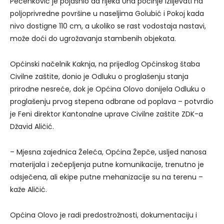
Pečenković je pojasnio da rijeka Una počinje izlijevati na
poljoprivredne površine u naseljima Golubić i Pokoj kada
nivo dostigne 110 cm, a ukoliko se rast vodostaja nastavi,
može doći do ugrožavanja stambenih objekata.
Općinski načelnik Kaknja, na prijedlog Općinskog štaba
Civilne zaštite, donio je Odluku o proglašenju stanja
prirodne nesreće, dok je Općina Olovo donijela Odluku o
proglašenju prvog stepena odbrane od poplava – potvrdio
je Feni direktor Kantonalne uprave Civilne zaštite ZDK-a
Džavid Aličić.
– Mjesna zajednica Želeća, Općina Žepče, usljed nanosa
materijala i zečepljenja putne komunikacije, trenutno je
odsječena, ali ekipe putne mehanizacije su na terenu –
kaže Aličić.
Općina Olovo je radi predostrožnosti, dokumentaciju i