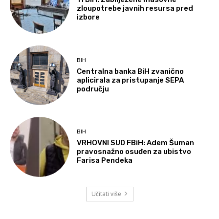
zloupotrebe javnih resursa pred
izbore
BIH
Centralna banka BiH zvanično
aplicirala za pristupanje SEPA
području
BIH
VRHOVNI SUD FBiH: Adem Šuman
pravosnažno osuđen za ubistvo
Farisa Pendeka
Učitati više