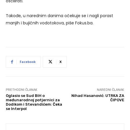
oscilirati.
Takođe, u narednim danima očekuje se i nagli porast
manjih i bujičnih vodotokova, piše Fokus.ba.
Facebook
X
PRETHODNI ČLANAK
NAREDNI ČLANAK
Oglasio se Sud BiH o
Nihad Hasanović: UTRKA ZA
međunarodnoj potjernici za
ČIPOVE
Dodikom i Stevandićem: Čeka
se Interpol