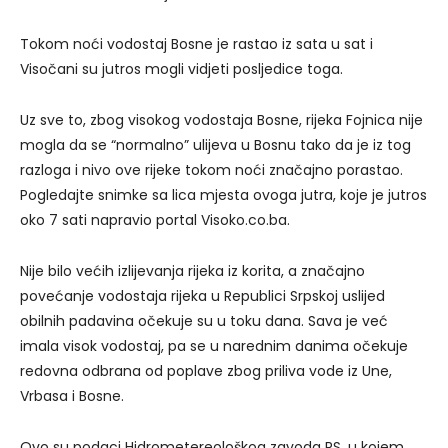
Tokom noći vodostaj Bosne je rastao iz sata u sat i
Visočani su jutros mogli vidjeti posljedice toga.
Uz sve to, zbog visokog vodostaja Bosne, rijeka Fojnica nije
mogla da se “normalno” ulijeva u Bosnu tako da je iz tog
razloga i nivo ove rijeke tokom noći značajno porastao.
Pogledajte snimke sa lica mjesta ovoga jutra, koje je jutros
oko 7 sati napravio portal Visoko.co.ba.
Nije bilo većih izlijevanja rijeka iz korita, a značajno
povećanje vodostaja rijeka u Republici Srpskoj uslijed
obilnih padavina očekuje su u toku dana. Sava je već
imala visok vodostaj, pa se u narednim danima očekuje
redovna odbrana od poplave zbog priliva vode iz Une,
Vrbasa i Bosne.
Ovo su podaci Hidrometereološkog zavoda RS, u kojem