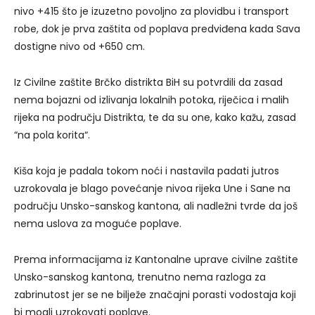
nivo +415 što je izuzetno povoljno za plovidbu i transport
robe, dok je prva zaštita od poplava predviđena kada Sava
dostigne nivo od +650 cm.
Iz Civilne zaštite Brčko distrikta BiH su potvrdili da zasad
nema bojazni od izlivanja lokalnih potoka, riječica i malih
rijeka na području Distrikta, te da su one, kako kažu, zasad
“na pola korita“.
Kiša koja je padala tokom noći i nastavila padati jutros
uzrokovala je blago povećanje nivoa rijeka Une i Sane na
području Unsko-sanskog kantona, ali nadležni tvrde da još
nema uslova za moguće poplave.
Prema informacijama iz Kantonalne uprave civilne zaštite
Unsko-sanskog kantona, trenutno nema razloga za
zabrinutost jer se ne bilježe značajni porasti vodostaja koji
bi mogli uzrokovati poplave.