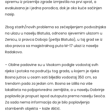
opremu iz prizemlja zgrade izmjestila na prvi sprat, a
evakuisana je i jedna porodica, dok je oko kuće sačinjen
nasip.
Zbog starih/novih problema sa zečepljenjem podvožnjaka
na ulazu u naselju Blatuša, odnosno sjevernim ulazom u
Zenicu, iz pravca Doboja (petlja Blatuša), u taj grad se iz
oba pravca sa magistralnog puta M-17 ulazi iz naselja
Radakovo.
– Obilne padavine su u Visokom podigle vodostaj svih
rijeka i potoka na području tog grada, u kojem je rijeka
Bosna jutros u osam sati bilježila vodostaj 350 cm, sa
trendom pada za jedan cm. Bosna se izilila na više
lokaliteta na poljoprivredno zemljište, a u naselju Dobrinje
poplavila je propust ispod autoputa prema naselju Seoča.
Za sada nema informacija da je bilo poplavljenja
stambenih objekta – kaže Aličić.