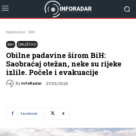
Naslovnica
BiH
BIH
DRUŠTVO
Obilne padavine širom BiH:
Saobraćaj otežan, neke su rijeke
izlile. Počele i evakuacije
By
InfoRadar
27/03/2025
Facebook
X