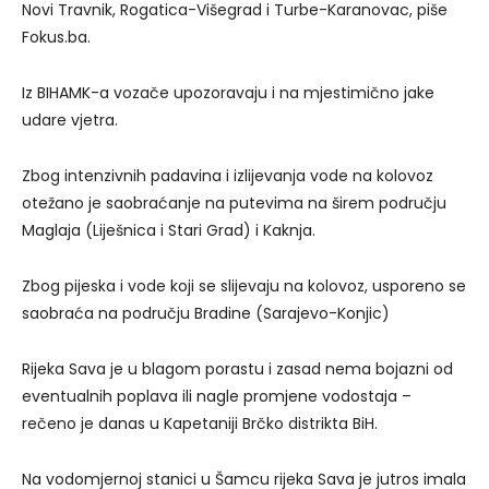
Novi Travnik, Rogatica-Višegrad i Turbe-Karanovac, piše
Fokus.ba.
Iz BIHAMK-a vozače upozoravaju i na mjestimično jake
udare vjetra.
Zbog intenzivnih padavina i izlijevanja vode na kolovoz
otežano je saobraćanje na putevima na širem području
Maglaja (Liješnica i Stari Grad) i Kaknja.
Zbog pijeska i vode koji se slijevaju na kolovoz, usporeno se
saobraća na području Bradine (Sarajevo-Konjic)
Rijeka Sava je u blagom porastu i zasad nema bojazni od
eventualnih poplava ili nagle promjene vodostaja –
rečeno je danas u Kapetaniji Brčko distrikta BiH.
Na vodomjernoj stanici u Šamcu rijeka Sava je jutros imala