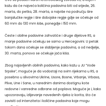
kažu da će najveća količina padavina biti od srijede, 26.
marta, do petka, 28. marta, a najviše na području šire
banjalučke regije i šire dobojske regije gdje se očekuje od
60 mm do 130 mm kiše, ponegdje i 150 mm.
Česte i obilne padavine zahvatiće i druge dijelove RS, a
manje padavine očekuju se samo u Hercegovini. U petak
tokom dana očekuje se slabljenje padavina, a od nedjelje,
30. marta, ponovo se očekuje jača kiša.
Zbog najavljenih obilnih padavina, kako kažu u JU “Vode
Srpske”, moguće je da vodostaji na svim rijekama u RS, a
posebno u slivovima Ukrine, Usore, Bosne, Vrbanje, Vrbasa,
Plive, Une i Sane, u narednim danima dostignu kote
redovne i vanredne odbrane od poplava. Moguće je i, kako
upozoravaju, izlijevanje navedenih rijeka iz korita, što će
zavisiti od intenziteta i količine padavina koje mogu