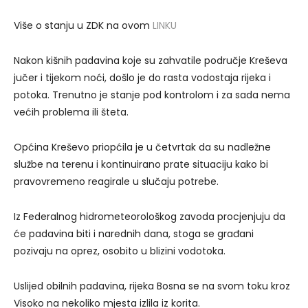
Više o stanju u ZDK na ovom
LINKU
Nakon kišnih padavina koje su zahvatile područje Kreševa
jučer i tijekom noći, došlo je do rasta vodostaja rijeka i
potoka. Trenutno je stanje pod kontrolom i za sada nema
većih problema ili šteta.
Općina Kreševo priopćila je u četvrtak da su nadležne
službe na terenu i kontinuirano prate situaciju kako bi
pravovremeno reagirale u slučaju potrebe.
Iz Federalnog hidrometeorološkog zavoda procjenjuju da
će padavina biti i narednih dana, stoga se građani
pozivaju na oprez, osobito u blizini vodotoka.
Uslijed obilnih padavina, rijeka Bosna se na svom toku kroz
Visoko na nekoliko mjesta izlila iz korita.