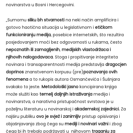
novinarstva u Bosni i Hercegovini.
„Sumornu
sliku bh stvarnosti
na neki način amplificira i
gotovo haotična situacija u legislativnom i
etičkom
funkcioniranju medija
, posebice internetskih, što rezultira
posjedovanjem moći bez odgovornosti u rukama, često
nepoznatih ili zamagljenih
,
medijskih vlastodržaca i
njihovih nalogodavaca
. Stoga i propitivanje integriteta
novinara i transaparentnosti medija predstavlja
dragocjen
doprinos
znanstvenom korpusu (pre)
poznavanja ovih
fenomena
a to rukopis autora Osmančevića i Šušnjara
svakako to jeste.
Metodološki jasno
koncipirana knjiga
može služiti kao
temelj daljnjih istraživanja
medija i
novinarstva, a narativna pristupačnost svrstava je u
poželjnu literaturu u novinarskoj i
akademskoj zajednici.
Za
najširu publiku
ovo je svjež i zanimljiv
pristup opisivanja i
objašnjavanja zbog čega su
mediji i novinari važni
i zbog
čega bi ih trebalo podržavati u njihovom
traganju za