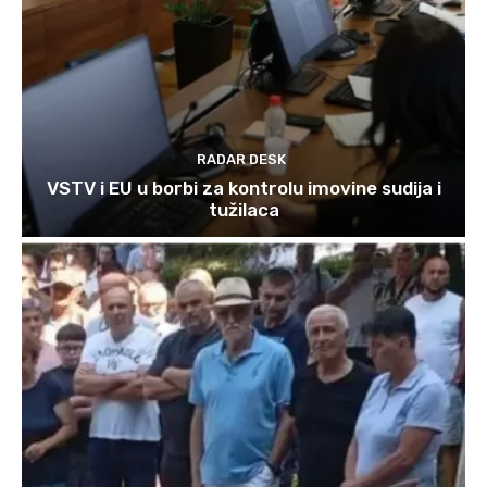
RADAR DESK
VSTV i EU u borbi za kontrolu imovine sudija i
tužilaca