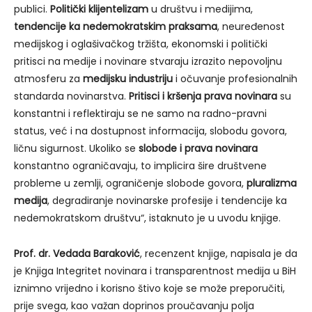
publici.
Politički klijentelizam
u društvu i medijima,
tendencije ka nedemokratskim praksama
, neuređenost
medijskog i oglašivačkog tržišta, ekonomski i politički
pritisci na medije i novinare stvaraju izrazito nepovoljnu
atmosferu za
medijsku industriju
i očuvanje profesionalnih
standarda novinarstva.
Pritisci i kršenja prava novinara
su
konstantni i reflektiraju se ne samo na radno-pravni
status, već i na dostupnost informacija, slobodu govora,
ličnu sigurnost. Ukoliko se
slobode i prava novinara
konstantno ograničavaju, to implicira šire društvene
probleme u zemlji, ograničenje slobode govora,
pluralizma
medija
, degradiranje novinarske profesije i tendencije ka
nedemokratskom društvu“, istaknuto je u uvodu knjige.
Prof. dr. Vedada Baraković
, recenzent knjige, napisala je da
je Knjiga Integritet novinara i transparentnost medija u BiH
iznimno vrijedno i korisno štivo koje se može preporučiti,
prije svega, kao važan doprinos proučavanju polja