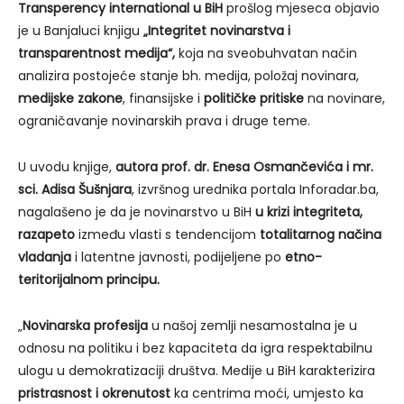
Transperency international u BiH
prošlog mjeseca objavio
je u Banjaluci knjigu
„Integritet novinarstva i
transparentnost medija“,
koja na sveobuhvatan način
analizira postojeće stanje bh. medija, položaj novinara,
medijske zakone
, finansijske i
političke pritiske
na novinare,
ograničavanje novinarskih prava i druge teme.
U uvodu knjige,
autora prof. dr. Enesa Osmančevića i mr.
sci. Adisa Šušnjara
, izvršnog urednika portala Inforadar.ba,
nagalašeno je da je novinarstvo u BiH
u krizi integriteta,
razapeto
između vlasti s tendencijom
totalitarnog načina
vladanja
i latentne javnosti, podijeljene po
etno-
teritorijalnom principu.
„
Novinarska profesija
u našoj zemlji nesamostalna je u
odnosu na politiku i bez kapaciteta da igra respektabilnu
ulogu u demokratizaciji društva. Medije u BiH karakterizira
pristrasnost i okrenutost
ka centrima moći, umjesto ka