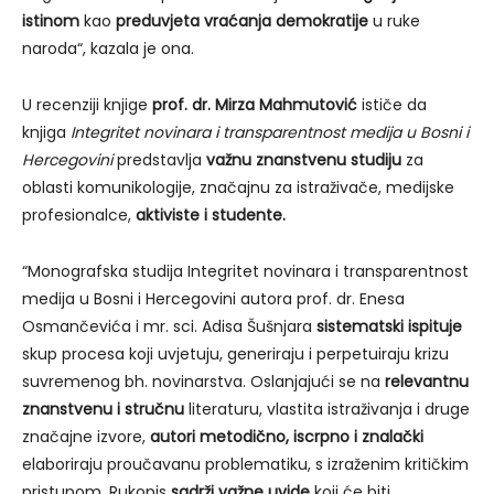
istinom
kao
preduvjeta vraćanja demokratije
u ruke
naroda“, kazala je ona.
U recenziji knjige
prof. dr. Mirza Mahmutović
ističe da
knjiga
Integritet novinara i transparentnost medija u Bosni i
Hercegovini
predstavlja
važnu znanstvenu studiju
za
oblasti komunikologije, značajnu za istraživače, medijske
profesionalce,
aktiviste i studente.
“Monografska studija Integritet novinara i transparentnost
medija u Bosni i Hercegovini autora prof. dr. Enesa
Osmančevića i mr. sci. Adisa Šušnjara
sistematski ispituje
skup procesa koji uvjetuju, generiraju i perpetuiraju krizu
suvremenog bh. novinarstva. Oslanjajući se na
relevantnu
znanstvenu i stručnu
literaturu, vlastita istraživanja i druge
značajne izvore,
autori metodično,
iscrpno i znalački
elaboriraju proučavanu problematiku, s izraženim kritičkim
pristupom. Rukopis
sadrži važne uvide
koji će biti