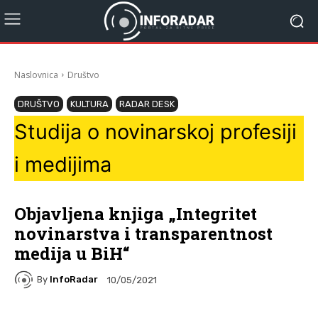
Naslovnica
Društvo
DRUŠTVO
KULTURA
RADAR DESK
Studija o novinarskoj profesiji
i medijima
Objavljena knjiga „Integritet
novinarstva i transparentnost
medija u BiH“
By
InfoRadar
10/05/2021