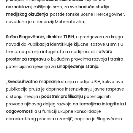
nezaobilazni,
mišljenja smo, za sve
buduće studije
medijskog okruženja
postdejtonske Bosne i Hercegovine”,
navedeno je u recenziji Mahmutovića.
Srđan Blagovčanin, direktor TI BiH
, u predgovoru za knjigu
navodi da Publikacija identifikuje ključne izazove u smislu
trenutnog stanja integriteta u medijima, ali i
otvara
prostor za raspravu
o budućim pravcima razvoja i trasira
potencijalna riješenja za
unaprjeđenje stanja.
„
S
veobuhvatno mapiranje
stanja medija u BiH, kakvo ova
publikacija pruža je doprinos intenziviranju javne rasprave
o stanju medija i
podstrek profilisanju
potencijalnih
pravaca njihovog daljeg razvoja
na temeljima integriteta i
odgovornosti
a u funkciji ukupne konsolidacije
demokratskog procesa u zemlji“, napisao je Blagovčanin.