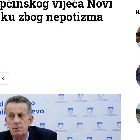
pćinskog vijeća Novi
N
vku zbog nepotizma
X