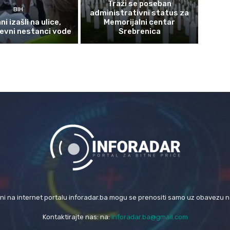
Traži se poseban
BIH
administrativni status za
i izašli na ulice,
Memorijalni centar
evni nestanci vode
Srebrenica
eni na internet portalu inforadar.ba mogu se prenositi samo uz obavezu 
Kontaktirajte nas: na:
inforadar.ba@gmail.com