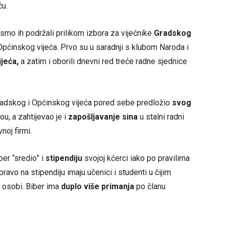
ću.
 smo ih podržali prilikom izbora za vijećnike
Gradskog
 Općinskog vijeća. Prvo su u saradnji s klubom Naroda i
jeća,
a zatim i oborili dnevni red treće radne sjednice
radskog i Općinskog vijeća pored sebe predložio
svog
u, a zahtijevao je i
zapošljavanje sina
u stalni radni
oj firmi.
ber “sredio” i
stipendiju
svojoj kćerci iako po pravilima
 pravo na stipendiju imaju učenici i studenti u čijim
 osobi. Biber ima
duplo više primanja
po članu