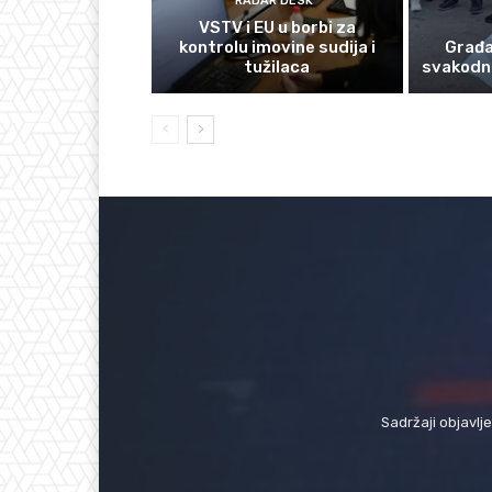
RADAR DESK
VSTV i EU u borbi za
kontrolu imovine sudija i
Građan
tužilaca
svakodn
Sadržaji objavlj