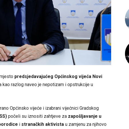
 mjesto
predsjedavajućeg Općinskog vijeća Novi
 a kao razlog naveo je nepotizam i opstrukcije u
rano Općinsko vijeće i izabrani vijećnici Gradskog
OSS)
počeli su iznositi zahtjeve za
zapošljavanje u
porodice
i
stranačkih aktivista
u zamjenu za njihovo