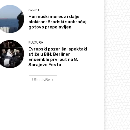
SVIJET
Hormuški moreuz i dalje
blokiran: Brodski saobraćaj
gotovo prepolovljen
KULTURA
Evropski pozorišni spektakl
stiže u BiH: Berliner
Ensemble prvi put na 8.
Sarajevo Festu
Učitati više