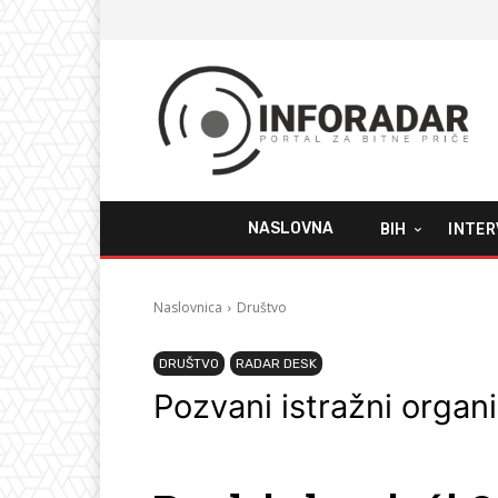
NASLOVNA
BIH
INTER
Naslovnica
Društvo
DRUŠTVO
RADAR DESK
Pozvani istražni organi