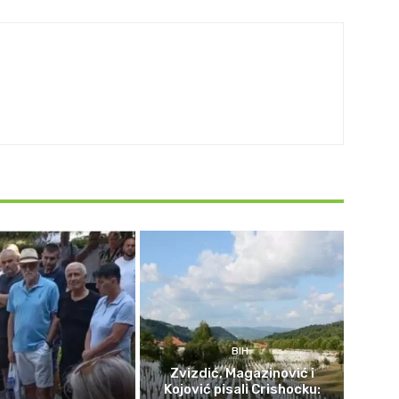
BIH
Zvizdić, Magazinović i
Kojović pisali Crishocku: