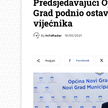
Predsjedavajući O
Grad podnio osta
vijećnika
By
InfoRadar
10/05/2021
Facebook
Podjeli