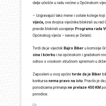
dalje učešće u radu većine u Općinskom vije
– Izigravajući tako mene i ostale kolege koji
vijeća,
ova dvojica vijećnika blokirali su rad
pravde blokirali usvajanje
Programa rada Vi
Općinskog vijeća – naveo je Delalić.
Tvrdi da je vijećnik
Bajro Biber
u komisije G
sina i kćerku
i na općinskom i gradskom nivo
odnos s visokom stručnom spremom u državn
Zaposleni u ovoj općini
tvrde da je Biber
bi
konkursa
nema pravo na istu
. Pravilo je da
porodicama primanja
ne prelaze 450 KM
po
porodice.