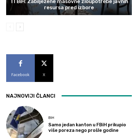
TI BiH: Zabilježene masovne zloupotrebe javnih
resursa pred izbore
Facebook
X
NAJNOVIJI ČLANCI
BIH
Samo jedan kanton u FBiH prikupio
više poreza nego prošle godine