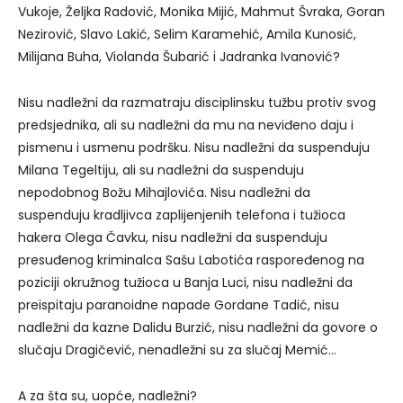
Vukoje, Željka Radović, Monika Mijić, Mahmut Švraka, Goran
Nezirović, Slavo Lakić, Selim Karamehić, Amila Kunosić,
Milijana Buha, Violanda Šubarić i Jadranka Ivanović?
Nisu nadležni da razmatraju disciplinsku tužbu protiv svog
predsjednika, ali su nadležni da mu na neviđeno daju i
pismenu i usmenu podršku. Nisu nadležni da suspenduju
Milana Tegeltiju, ali su nadležni da suspenduju
nepodobnog Božu Mihajlovića. Nisu nadležni da
suspenduju kradljivca zaplijenjenih telefona i tužioca
hakera Olega Čavku, nisu nadležni da suspenduju
presuđenog kriminalca Sašu Labotića raspoređenog na
poziciji okružnog tužioca u Banja Luci, nisu nadležni da
preispitaju paranoidne napade Gordane Tadić, nisu
nadležni da kazne Dalidu Burzić, nisu nadležni da govore o
slučaju Dragičević, nenadležni su za slučaj Memić…
A za šta su, uopće, nadležni?