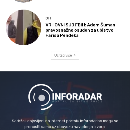
BIH
VRHOVNI SUD FBiH: Adem Šuman
pravosnažno osuđen za ubistvo
Farisa Pendeka
Učitati više
Sadržaji objavljeni na internet portalu inforadar.ba mogu se
prenositi samo uz obavezu navođenja izvora.