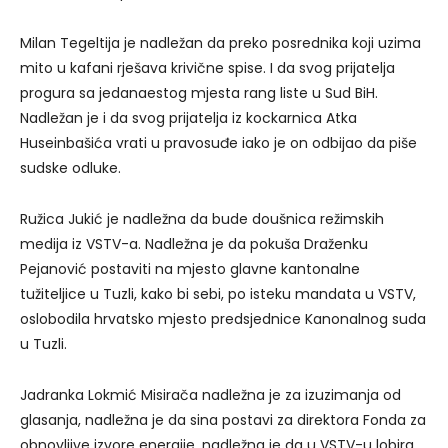
Milan Tegeltija je nadležan da preko posrednika koji uzima
mito u kafani rješava krivične spise. I da svog prijatelja
progura sa jedanaestog mjesta rang liste u Sud BiH.
Nadležan je i da svog prijatelja iz kockarnica Atka
Huseinbašića vrati u pravosuđe iako je on odbijao da piše
sudske odluke.
Ružica Jukić je nadležna da bude doušnica režimskih
medija iz VSTV-a. Nadležna je da pokuša Draženku
Pejanović postaviti na mjesto glavne kantonalne
tužiteljice u Tuzli, kako bi sebi, po isteku mandata u VSTV,
oslobodila hrvatsko mjesto predsjednice Kanonalnog suda
u Tuzli.
Jadranka Lokmić Misirača nadležna je za izuzimanja od
glasanja, nadležna je da sina postavi za direktora Fonda za
obnovljive izvore energije, nadležna je da u VSTV-u lobira