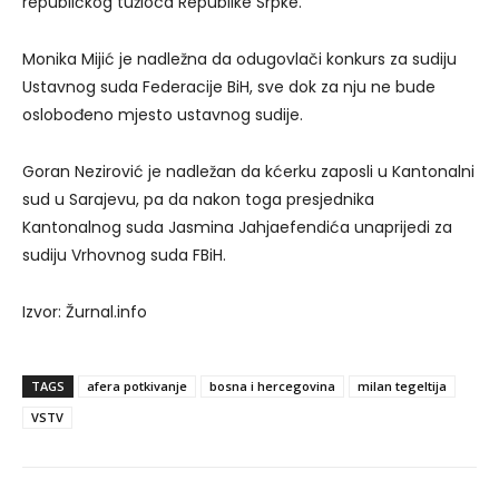
republičkog tužioca Republike Srpke.
Monika Mijić je nadležna da odugovlači konkurs za sudiju
Ustavnog suda Federacije BiH, sve dok za nju ne bude
oslobođeno mjesto ustavnog sudije.
Goran Nezirović je nadležan da kćerku zaposli u Kantonalni
sud u Sarajevu, pa da nakon toga presjednika
Kantonalnog suda Jasmina Jahjaefendića unaprijedi za
sudiju Vrhovnog suda FBiH.
Izvor: Žurnal.info
TAGS
afera potkivanje
bosna i hercegovina
milan tegeltija
VSTV