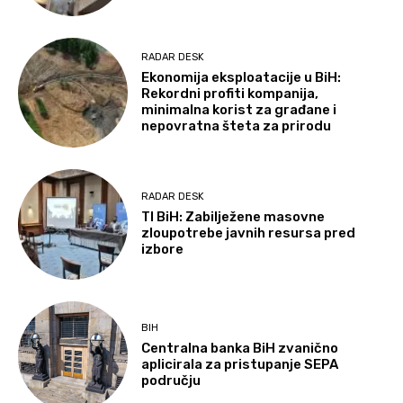
RADAR DESK
Ekonomija eksploatacije u BiH:
Rekordni profiti kompanija,
minimalna korist za građane i
nepovratna šteta za prirodu
RADAR DESK
TI BiH: Zabilježene masovne
zloupotrebe javnih resursa pred
izbore
BIH
Centralna banka BiH zvanično
aplicirala za pristupanje SEPA
području