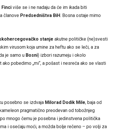
b
Finci
više se i ne nadaju da će im ikada biti
za članove
Predsedništva BiH
. Bosna ostaje mimo
skohercegovačko stanje
akutne političke (ne)svesti
im virusom koja umine za heftu ako se leči, a za
da je samo u
Bosni
) izbori razumeju i okolo
ot ako pobedimo „mi“, a pošast i nesreća ako se vlasti
cu posebno se izdvaja
Milorad Dodik Mile
, baja od
ri, kameleon pragmatično preodevan od tobožnjeg
 po mnogo čemu je posebna i jedinstvena politička
ima i osećaju moći, a možda bolje rečeno – po volji za