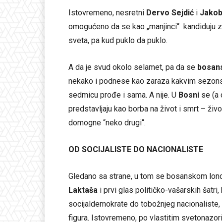
Istovremeno, nesretni
Dervo
Sejdić
i
Jako
omogućeno da se kao „manjinci“ kandiduju 
sveta, pa kud puklo da puklo.
A da je svud okolo selamet, pa da se
bosan
nekako i podnese kao zaraza kakvim sezonsk
sedmicu prođe i sama. A nije. U
Bosni
se (a 
predstavljaju kao borba na život i smrt – živ
domogne “neko drugi“.
OD SOCIJALISTE DO NACIONALISTE
Gledano sa strane, u tom se bosanskom lon
Laktaša
i prvi glas političko-vašarskih šat
socijaldemokrate do tobožnjeg nacionaliste,
figura. Istovremeno, po vlastitim svetonazor