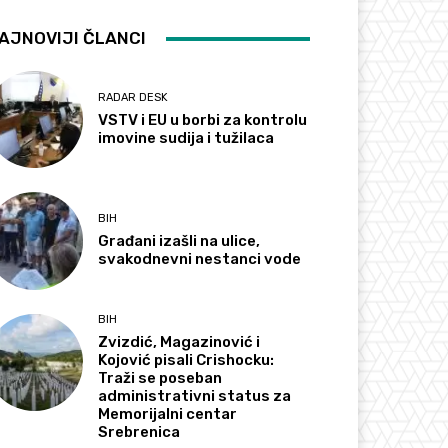
AJNOVIJI ČLANCI
RADAR DESK
VSTV i EU u borbi za kontrolu
imovine sudija i tužilaca
BIH
Građani izašli na ulice,
svakodnevni nestanci vode
BIH
Zvizdić, Magazinović i
Kojović pisali Crishocku:
Traži se poseban
administrativni status za
Memorijalni centar
Srebrenica