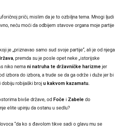
oričnoj priči, mislim da je to ozbiljna tema. Mnogi ljudi
naravno, neću moći da odbijem stavove organa moje partije
ji je „priznavao samo sud svoje partije“, ali je od njega
država
, premda su je posle opet neke „istorijske
anas niko nema
ni natruha te državničke harizme
jer
 od izbora do izbora, a trude se da ga održe i duže jer bi
obiju robijaški broj
u
kakvom kazamatu.
rostorima bivše države, od
Foče
i
Zabele
do
je elite upinju da ostanu u sedlu?
oslovoca “da ko s đavolom tikve sadi o glavu mu se