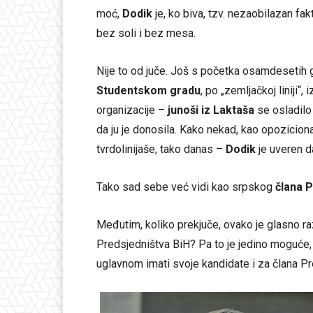
moć,
Dodik
je, ko biva, tzv. nezaobilazan fak
bez soli i bez mesa.
Nije to od juče. Još s početka osamdesetih
Studentskom gradu
, po „zemljačkoj liniji
organizacije –
junoši iz Laktaša
se osladilo 
da ju je donosila. Kako nekad, kao opoziciona
tvrdolinijaše, tako danas –
Dodik
je uveren d
Tako sad sebe već vidi kao srpskog
člana 
Međutim, koliko prekjuče, ovako je glasno razm
Predsjedništva BiH? Pa to je jedino moguće
uglavnom imati svoje kandidate i za člana Pr