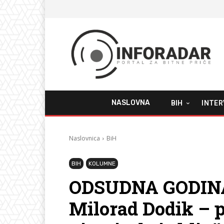
NASLOVNA
BIH
INTER
Naslovnica
BiH
BIH
KOLUMNE
ODSUDNA GODINA
Milorad Dodik – pr