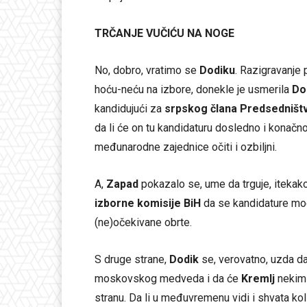
TRČANJE VUČIĆU NA NOGE
No, dobro, vratimo se
Dodiku
. Razigravanje
hoću-neću na izbore, donekle je usmerila
Do
kandidujući za
srpskog člana Predsedništ
da li će on tu kandidaturu dosledno i konačno 
međunarodne zajednice očiti i ozbiljni.
A,
Zapad
pokazalo se, ume da trguje, itekako
izborne komisije BiH
da se kandidature mo
(ne)očekivane obrte.
S druge strane,
Dodik
se, verovatno, uzda d
moskovskog medveda i da će
Kremlj
nekim 
stranu. Da li u međuvremenu vidi i shvata kol