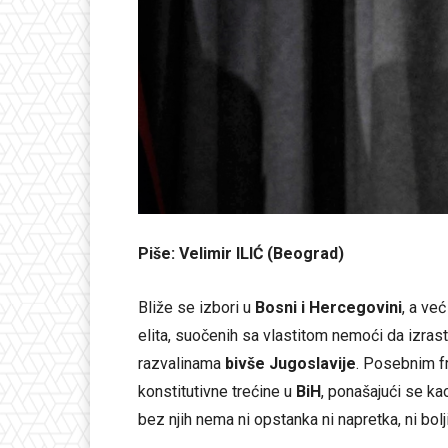
Piše: Velimir ILIĆ (Beograd)
Bliže se izbori u
Bosni i Hercegovini
, a ve
elita, suočenih sa vlastitom nemoći da izras
razvalinama
bivše Jugoslavije
. Posebnim f
konstitutivne trećine u
BiH
, ponašajući se ka
bez njih nema ni opstanka ni napretka, ni bolj