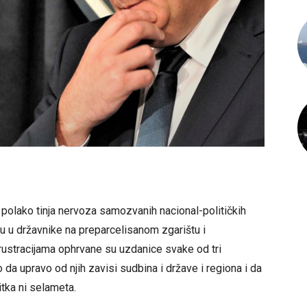
ć polako tinja nervoza samozvanih nacional-političkih
tu u državnike na preparcelisanom zgarištu i
rustracijama ophrvane su uzdanice svake od tri
o da upravo od njih zavisi sudbina i države i regiona i da
itka ni selameta.