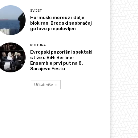
SVIJET
Hormuški moreuz i dalje
blokiran: Brodski saobraćaj
gotovo prepolovljen
KULTURA
Evropski pozorišni spektakl
stiže u BiH: Berliner
Ensemble prvi put na 8.
Sarajevo Festu
Učitati više