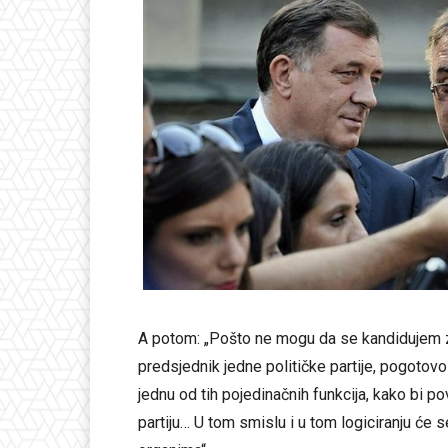
A potom: „Pošto ne mogu da se kandidujem z
predsjednik jedne političke partije, pogotov
jednu od tih pojedinačnih funkcija, kako bi p
partiju… U tom smislu i u tom logiciranju će