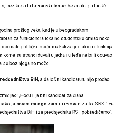
tor, bez koga bi
bosanski lonac
, bezmalo, pa bio k’o
 godina prošlog veka, kad je u beogradskom
“, izabran za funkcionera lokalne studentske omladinske
ono malo političke moći, ma kakva god uloga i funkcija
r kome su stranci duvali u jedra i u leđa ne bi li oduvao
a se bez njega ne može.
Predsedništva BiH
, a da još ni kandidaturu nije predao.
išljao: „Hoću li ja biti kandidat za člana
,
iako ja nisam mnogo zainteresovan za to
. SNSD će
edsjedništva BiH i za predsjednika RS i pobijedićemo”.