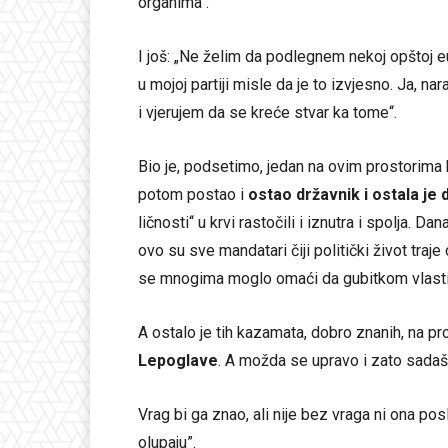
organima“.
I još: „Ne želim da podlegnem nekoj opštoj euf
u mojoj partiji misle da je to izvjesno. Ja, 
i vjerujem da se kreće stvar ka tome“.
Bio je, podsetimo, jedan na ovim prostorima ko
potom postao i
ostao državnik i ostala je 
ličnosti“ u krvi rastočili i iznutra i spolja. D
ovo su sve mandatari čiji politički život traje
se mnogima moglo omaći da gubitkom vlasti d
A ostalo je tih kazamata, dobro znanih, na p
Lepoglave
. A možda se upravo i zato sadašn
Vrag bi ga znao, ali nije bez vraga ni ona p
olupaju”.