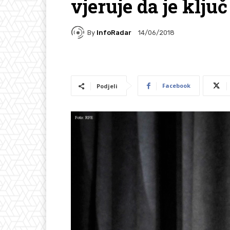
vjeruje da je ključ
By
InfoRadar
14/06/2018
Facebook
Podjeli