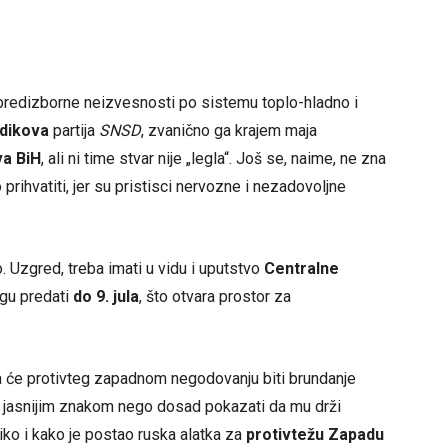
 predizborne neizvesnosti po sistemu toplo-hladno i
dikova
partija
SNSD
, zvanično ga krajem maja
va BiH
, ali ni time stvar nije „legla“. Još se, naime, ne zna
prihvatiti, jer su pristisci nervozne i nezadovoljne
. Uzgred, treba imati u vidu i uputstvo
Centralne
gu predati
do 9. jula
, što otvara prostor za
a će protivteg zapadnom negodovanju biti brundanje
jasnijim znakom nego dosad pokazati da mu drži
iko i kako je postao ruska alatka za
protivtežu Zapadu