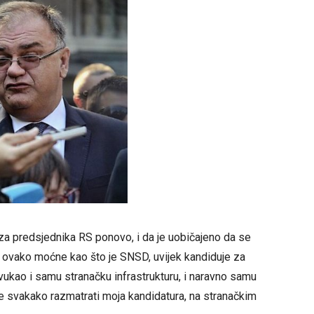
a predsjednika RS ponovo, i da je uobičajeno da se
o ovako moćne kao što je SNSD, uvijek kandiduje za
ovukao i samu stranačku infrastrukturu, i naravno samu
 se svakako razmatrati moja kandidatura, na stranačkim