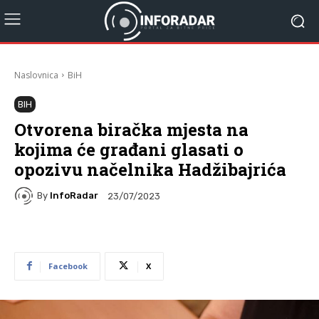
Naslovnica
BiH
BIH
Otvorena biračka mjesta na
kojima će građani glasati o
opozivu načelnika Hadžibajrića
By
InfoRadar
23/07/2023
Facebook
X