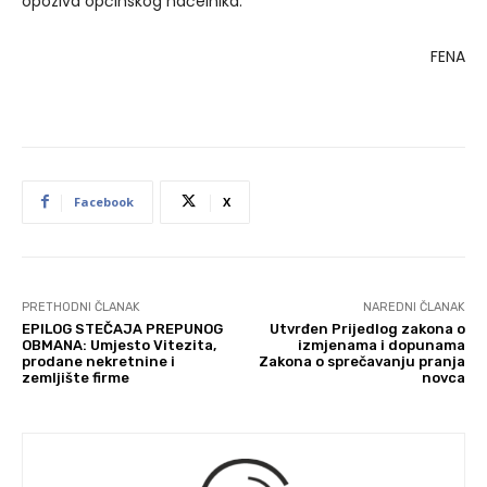
opoziva općinskog načelnika.
FENA
Facebook
X
PRETHODNI ČLANAK
NAREDNI ČLANAK
EPILOG STEČAJA PREPUNOG
Utvrđen Prijedlog zakona o
OBMANA: Umjesto Vitezita,
izmjenama i dopunama
prodane nekretnine i
Zakona o sprečavanju pranja
zemljište firme
novca