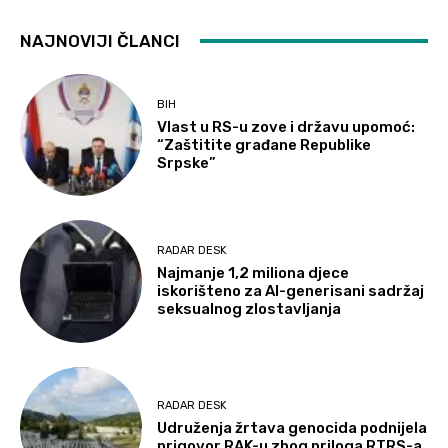
NAJNOVIJI ČLANCI
BIH
Vlast u RS-u zove i državu upomoć:
“Zaštitite građane Republike
Srpske”
RADAR DESK
Najmanje 1,2 miliona djece
iskorišteno za AI-generisani sadržaj
seksualnog zlostavljanja
RADAR DESK
Udruženja žrtava genocida podnijela
prigovor RAK-u zbog priloga RTRS-a