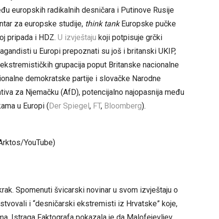
đu europskih radikalnih desničara i Putinove Rusije
entar za europske studije,
think tank
Europske pučke
joj pripada i HDZ.
U izvještaju
koji potpisuje grčki
agandisti u Europi prepoznati su još i britanski UKIP,
ekstremističkih grupacija poput Britanske nacionalne
cionalne demokratske partije i slovačke Narodne
ativa za Njemačku (AfD), potencijalno najopasnija među
ama u Europi (
Der Spiegel
,
FT
,
Bloomberg
).
ktos/YouTube)
krak. Spomenuti švicarski novinar u svom izvještaju o
tvovali i “desničarski ekstremisti iz Hrvatske” koje,
ima. Istraga Faktografa pokazala je da Malofejevljev