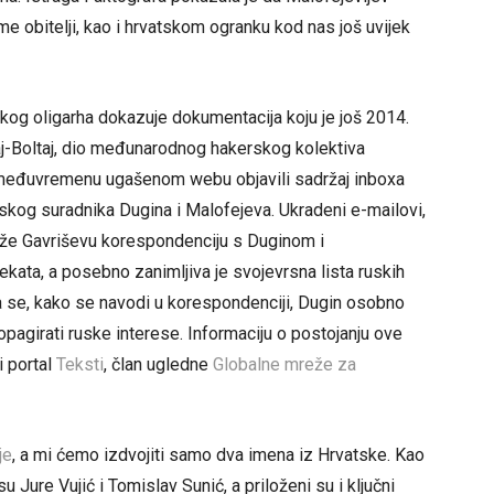
 ime obitelji, kao i hrvatskom ogranku kod nas još uvijek
kog oligarha dokazuje dokumentacija koju je još 2014.
aj-Boltaj, dio međunarodnog hakerskog kolektiva
 međuvremenu ugašenom webu objavili sadržaj inboxa
skog suradnika Dugina i Malofejeva. Ukradeni e-mailovi,
drže Gavriševu korespondenciju s Duginom i
kata, a posebno zanimljiva je svojevrsna lista ruskih
ima se, kako se navodi u korespondenciji, Dugin osobno
ropagirati ruske interese. Informaciju o postojanju ove
i portal
Teksti
, član ugledne
Globalne mreže za
je
, a mi ćemo izdvojiti samo dva imena iz Hrvatske. Kao
 Jure Vujić i Tomislav Sunić, a priloženi su i ključni