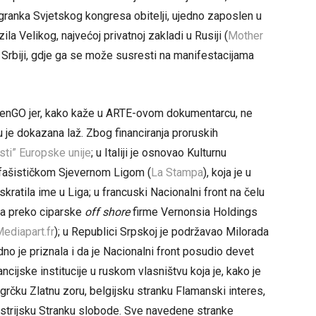
ogranka Svjetskog kongresa obitelji, ujedno zaposlen u
la Velikog, najvećoj privatnoj zakladi u Rusiji (
Mother
 Srbiji, gdje ga se može susresti na manifestacijama
tizenGO jer, kako kaže u ARTE-ovom dokumentarcu, ne
u je dokazana laž. Zbog financiranja proruskih
isti” Europske unije
; u Italiji je osnovao Kulturnu
fašističkom Sjevernom Ligom (
La Stampa
), koja je u
kratila ime u Liga; u francuski Nacionalni front na čelu
ra preko ciparske
off shore
firme Vernonsia Holdings
ediapart.fr
); u Republici Srpskoj je podržavao Milorada
no je priznala i da je Nacionalni front posudio devet
nancijske institucije u ruskom vlasništvu koja je, kako je
 i grčku Zlatnu zoru, belgijsku stranku Flamanski interes,
austrijsku Stranku slobode. Sve navedene stranke