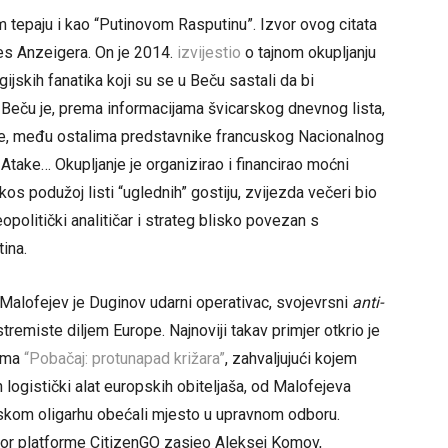
m tepaju i kao “Putinovom Rasputinu”. Izvor ovog citata
es Anzeigera. On je 2014.
izvijestio
o tajnom okupljanju
gijskih fanatika koji su se u Beču sastali da bi
u Beču je, prema informacijama švicarskog dnevnog lista,
re, među ostalima predstavnike francuskog Nacionalnog
Atake… Okupljanje je organizirao i financirao moćni
os podužoj listi “uglednih” gostiju, zvijezda večeri bio
opolitički analitičar i strateg blisko povezan s
ina.
 Malofejev je Duginov udarni operativac, svojevrsni
anti-
tremiste diljem Europe. Najnoviji takav primjer otkrio je
šima
“Pobačaj: protunapad križara”
, zahvaljujući kojem
logistički alat europskih obiteljaša, od Malofejeva
ruskom oligarhu obećali mjesto u upravnom odboru.
dbor platforme CitizenGO zasjeo Aleksej Komov,