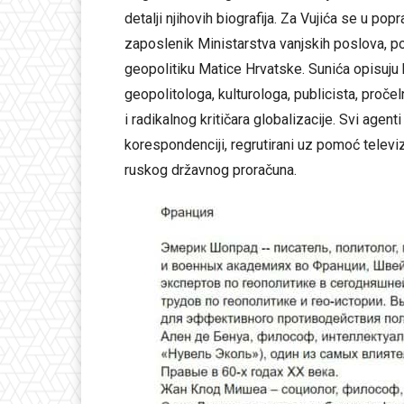
detalji njihovih biografija. Za Vujića se u po
zaposlenik Ministarstva vanjskih poslova, poli
geopolitiku Matice Hrvatske. Sunića opisuju
geopolitologa, kulturologa, publicista, proč
i radikalnog kritičara globalizacije. Svi agent
korespondenciji, regrutirani uz pomoć televi
ruskog državnog proračuna.