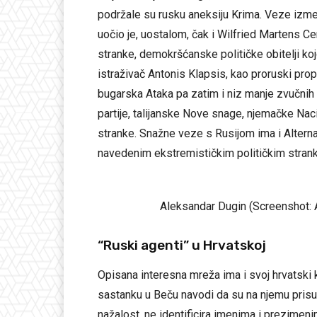
podržale su rusku aneksiju Krima. Veze izme
uočio je, uostalom, čak i Wilfried Martens C
stranke, demokršćanske političke obitelji ko
istraživač Antonis Klapsis, kao proruski prop
bugarska Ataka pa zatim i niz manje zvučnih 
partije, talijanske Nove snage, njemačke Na
stranke. Snažne veze s Rusijom ima i Altern
navedenim ekstremističkim političkim strank
Aleksandar Dugin (Screenshot: Ar
“Ruski agenti” u Hrvatskoj
Opisana interesna mreža ima i svoj hrvatski 
sastanku u Beču navodi da su na njemu prisus
nažalost, ne identificira imenima i prezimen