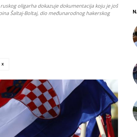
ruskog oligarha dokazuje dokumentacija koju je još
N
upina Šaltaj-Boltaj, dio međunarodnog hakerskog
X