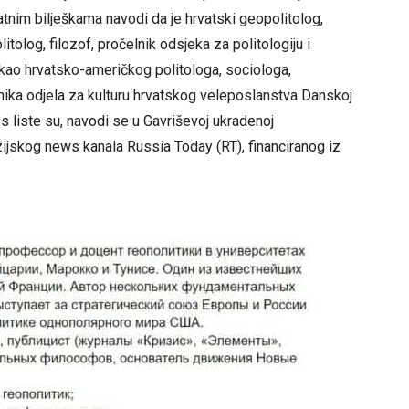
pratnim bilješkama navodi da je hrvatski geopolitolog,
tolog, filozof, pročelnik odsjeka za politologiju i
 kao hrvatsko-američkog politologa, sociologa,
elnika odjela za kulturu hrvatskog veleposlanstva Danskoj
i s liste su, navodi se u Gavriševoj ukradenoj
zijskog news kanala Russia Today (RT), financiranog iz