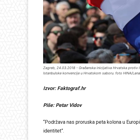
Zagreb, 24.03.2018 - Graðanska inicijativa Hrvatska protiv Is
Istanbulske konvencije u Hrvatskom saboru. foto HINA/Lan
Izvor: Faktograf.hr
Piše: Petar Vidov
“Podržava nas proruska peta kolona u Europi. 
identitet”.