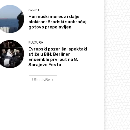
SVIJET
Hormuški moreuz i dalje
blokiran: Brodski saobraćaj
gotovo prepolovljen
KULTURA
Evropski pozorišni spektakl
stiže u BiH: Berliner
Ensemble prvi put na 8.
Sarajevo Festu
Učitati više