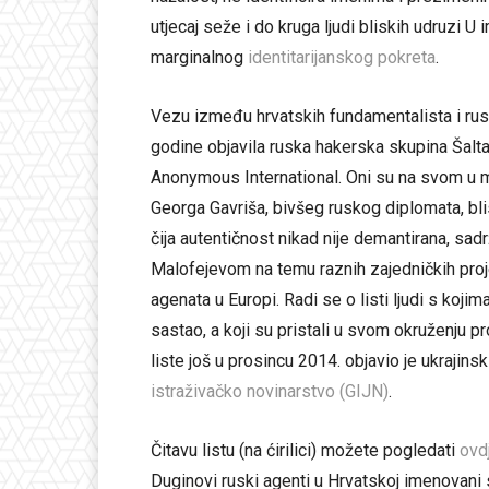
utjecaj seže i do kruga ljudi bliskih udruzi U
marginalnog
identitarijanskog pokreta
.
Vezu između hrvatskih fundamentalista i rus
godine objavila ruska hakerska skupina Šalt
Anonymous International. Oni su na svom u
Georga Gavriša, bivšeg ruskog diplomata, bli
čija autentičnost nikad nije demantirana, sa
Malofejevom na temu raznih zajedničkih proje
agenata u Europi. Radi se o listi ljudi s koj
sastao, a koji su pristali u svom okruženju p
liste još u prosincu 2014. objavio je ukrajinsk
istraživačko novinarstvo (GIJN)
.
Čitavu listu (na ćirilici) možete pogledati
ovd
Duginovi ruski agenti u Hrvatskoj imenovani su