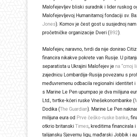
Malofejevljev bliski suradnik i lider ruskog 
Malofejevljevoj Humanitarnoj fondaciji sv. Bazi
Jones
). Komov je čest gost u susjednoj nam
pročetničke organizacije Dveri (
B92
).
Malofejev, naravno, tvrdi da nije donirao Ci
financira nikakve pokrete van Rusije. U pitanj
separatista u Ukrajini Malofejev je
na “crnoj l
zajednicu Lombardija-Rusija povezanu s pro
međuvremenu odbacila regionalni identitet i s
s Marine Le Pen upumpao je dva milijuna eu
Ltd., tvrtke-kćeri ruske Vnešekonombanke (
M
Dodika (
The Guardian
). Marine Le Pen naknad
milijuna eura od
Prve češko-ruske banke
, fi
otkrio britanski
Times
, kreditima financirala
talijansku Sjevernu ligu, mađarski Jobbik i 