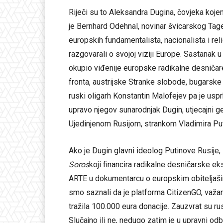
Riječi su to Aleksandra Dugina, čovjeka koje
je Bernhard Odehnal, novinar švicarskog Tag
europskih fundamentalista, nacionalista i reli
razgovarali o svojoj viziji Europe. Sastanak 
okupio viđenije europske radikalne desniča
fronta, austrijske Stranke slobode, bugarske 
ruski oligarh Konstantin Malofejev pa je usprk
upravo njegov sunarodnjak Dugin, utjecajni ge
Ujedinjenom Rusijom, strankom Vladimira Put
Ako je Dugin glavni ideolog Putinove Rusije,
Soros
koji financira radikalne desničarske eks
ARTE u dokumentarcu o europskim obitelja
smo saznali da je platforma CitizenGO, važan 
tražila 100.000 eura donacije. Zauzvrat su 
Slučajno ili ne, nedugo zatim je u upravni o