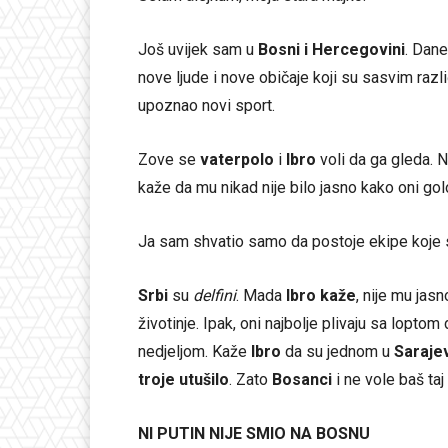
Još uvijek sam u
Bosni i Hercegovini
. Dan
nove ljude i nove običaje koji su sasvim razl
upoznao novi sport.
Zove se
vaterpolo
i
Ibro
voli da ga gleda. N
kaže da mu nikad nije bilo jasno kako oni go
Ja sam shvatio samo da postoje ekipe koje
Srbi
su
delfini
. Mada
Ibro kaže
, nije mu jas
životinje. Ipak, oni najbolje plivaju sa loptom
nedjeljom. Kaže
Ibro
da su jednom u
Saraje
troje utušilo
. Zato
Bosanci
i ne vole baš taj
NI PUTIN NIJE SMIO NA BOSNU