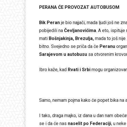
PERANA ĆE PROVOZAT AUTOBUSOM
Bik Peran
je bio najjači, mada ljudi još ne zn
pobijedili na
Čevljanovićima
. A eto, ispitu
mati
Bošnjakinja, Brezulja,
mada to još nije 
bitno. Svejedno se priča da će
Peranu
organ
Sarajevom u autobusu
sa otvorenim krovom
Ibro kaže, kad
Rvati i Srbi
mogu organizovano
Samo, nemam pojma kako će popet bika na 
I tako, draga majko, iz dana u dan nam obećav
se i da će nas
naselit po Federaciji
, u nek