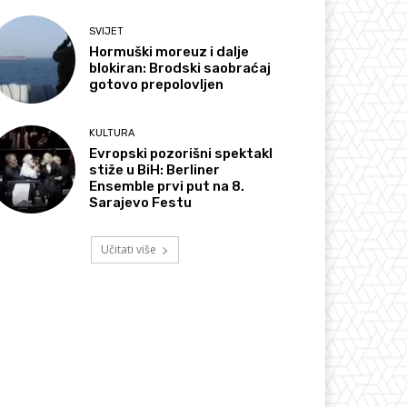
SVIJET
Hormuški moreuz i dalje
blokiran: Brodski saobraćaj
gotovo prepolovljen
KULTURA
Evropski pozorišni spektakl
stiže u BiH: Berliner
Ensemble prvi put na 8.
Sarajevo Festu
Učitati više