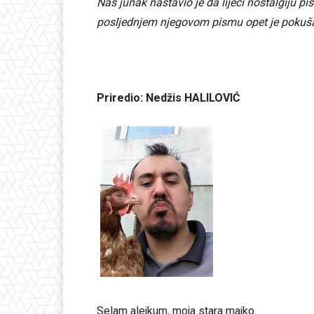
Naš junak nastavio je da liječi nostalgiju p
posljednjem njegovom pismu opet je pokuša
Priredio: Nedžis HALILOVIĆ
Selam alejkum, moja stara majko.