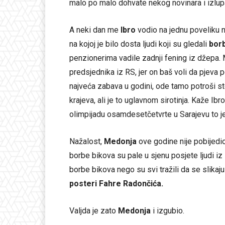
malo po malo dohvate nekog novinara i izlupa
A neki dan me
Ibro
vodio na jednu poveliku n
na kojoj je bilo dosta ljudi koji su gledali
bor
penzionerima vadile zadnji fening iz džepa. 
predsjednika iz RS, jer on baš voli da pjeva 
najveća zabava u godini, ode tamo potroši sto
krajeva, ali je to uglavnom sirotinja. Kaže I
olimpijadu osamdesetčetvrte u Sarajevu to j
Nažalost,
Medonja
ove godine nije pobijedio
borbe bikova su pale u sjenu posjete ljudi iz
borbe bikova nego su svi tražili da se slikaj
posteri Fahre Radončića.
Valjda je zato
Medonja
i izgubio.