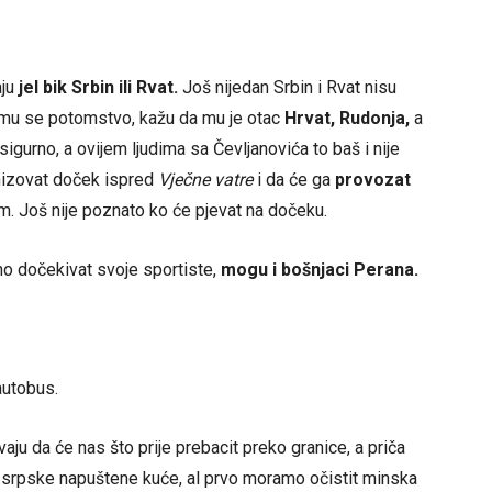
aju
jel bik Srbin ili Rvat.
Još nijedan Srbin i Rvat nisu
je mu se potomstvo, kažu da mu je otac
Hrvat, Rudonja,
a
sigurno, a ovijem ljudima sa Čevljanovića to baš i nije
izovat doček ispred
Vječne vatre
i da će ga
provozat
. Još nije poznato ko će pjevat na dočeku.
 dočekivat svoje sportiste,
mogu i bošnjaci Perana.
autobus.
aju da će nas što prije prebacit preko granice, a priča
e srpske napuštene kuće, al prvo moramo očistit minska