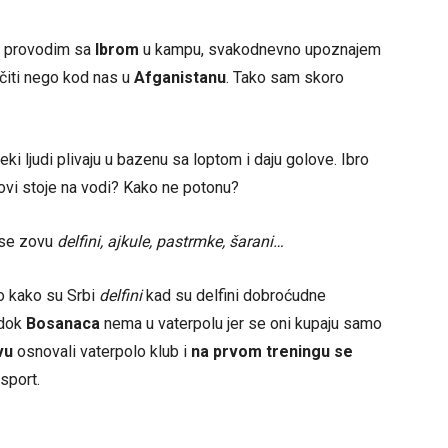
e provodim sa
Ibrom
u kampu, svakodnevno upoznajem
ičiti nego kod nas u
Afganistanu
. Tako sam skoro
eki ljudi plivaju u bazenu sa loptom i daju golove. Ibro
lovi stoje na vodi? Kako ne potonu?
 se zovu
delfini, ajkule, pastrmke, šarani…
no kako su Srbi
delfini
kad su delfini dobroćudne
 dok
Bosanaca
nema u vaterpolu jer se oni kupaju samo
vu
osnovali vaterpolo klub i
na prvom treningu se
 sport.