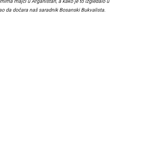
ismima majci u Afganistan, a kako je to izgledalo u
o da dočara naš saradnik Bosanski Bukvalista.