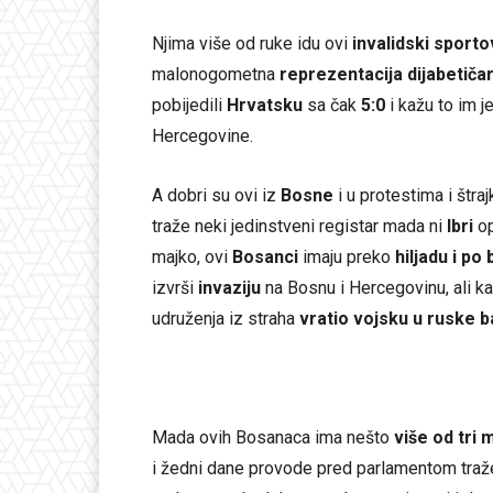
Njima više od ruke idu ovi
invalidski sporto
malonogometna
reprezentacija dijabetiča
pobijedili
Hrvatsku
sa čak
5:0
i kažu to im j
Hercegovine.
A dobri su ovi iz
Bosne
i u protestima i štra
traže neki jedinstveni registar mada ni
Ibri
op
majko, ovi
Bosanci
imaju preko
hiljadu i po
izvrši
invaziju
na Bosnu i Hercegovinu, ali k
udruženja iz straha
vratio vojsku u ruske b
Mada ovih Bosanaca ima nešto
više od tri 
i žedni dane provode pred parlamentom traže