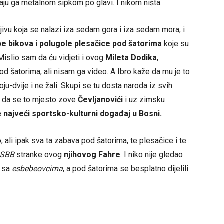
ju ga metalnom šipkom po glavi. I nikom ništa.
jivu koja se nalazi iza sedam gora i iza sedam mora, i
be bikova
i
polugole plesačice pod šatorima
koje su
Mislio sam da ću vidjeti i ovog
Mileta Dodika
,
pod šatorima, ali nisam ga video. A Ibro kaže da mu je to
ju-dvije i ne žali. Skupi se tu dosta naroda iz svih
bro da se to mjesto zove
Čevljanovići
i uz zimsku
e
najveći sportsko-kulturni događaj u Bosni.
, ali ipak sva ta zabava pod šatorima, te plesačice i te
SBB
stranke ovog
njihovog Fahre
. I niko nije gledao
u sa
esbebeovcima
, a pod šatorima se besplatno dijelili