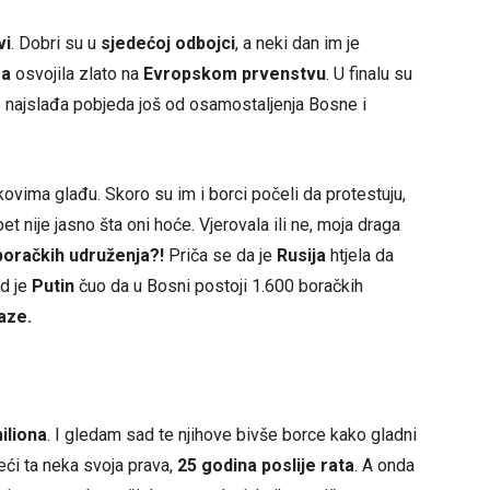
vi
. Dobri su u
sjedećoj odbojci
, a neki dan im je
ra
osvojila zlato na
Evropskom prvenstvu
. U finalu su
e najslađa pobjeda još od osamostaljenja Bosne i
jkovima glađu. Skoro su im i borci počeli da protestuju,
et nije jasno šta oni hoće. Vjerovala ili ne, moja draga
 boračkih udruženja?!
Priča se da je
Rusija
htjela da
ad je
Putin
čuo da u Bosni postoji 1.600 boračkih
aze.
miliona
. I gledam sad te njihove bivše borce kako gladni
ći ta neka svoja prava,
25 godina poslije rata
. A onda