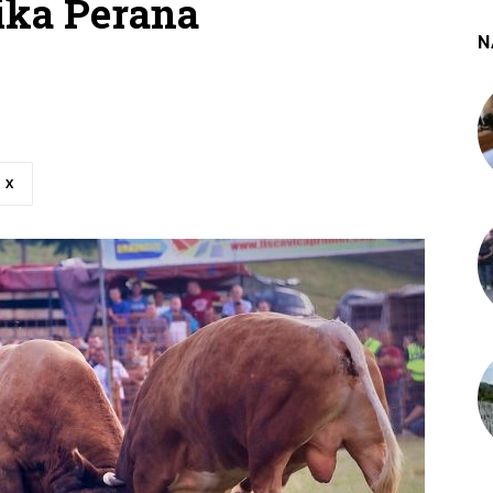
ika Perana
N
X