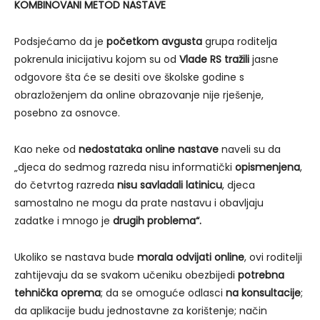
KOMBINOVANI METOD NASTAVE
Podsjećamo da je
početkom avgusta
grupa roditelja
pokrenula inicijativu kojom su od
Vlade RS tražili
jasne
odgovore šta će se desiti ove školske godine s
obrazloženjem da online obrazovanje nije rješenje,
posebno za osnovce.
Kao neke od
nedostataka online nastave
naveli su da
„djeca do sedmog razreda nisu informatički
opismenjena
,
do četvrtog razreda
nisu savladali latinicu
, djeca
samostalno ne mogu da prate nastavu i obavljaju
zadatke i mnogo je
drugih problema“.
Ukoliko se nastava bude
morala odvijati online
, ovi roditelji
zahtijevaju da se svakom učeniku obezbijedi
potrebna
tehnička oprema
; da se omoguće odlasci
na konsultacije
;
da aplikacije budu jednostavne za korištenje; način