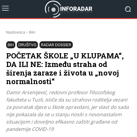
Naslovnica
BiH
BIH
DRUŠTVO
RADAR DOSSIER
POČETAK ŠKOLE „U KLUPAMA“,
DA ILI NE: Između straha od
širenja zaraze i života u „novoj
normalnosti“
Damir Arsenijević, redovni profesor Filozofskog
fakulteta u Tuzli, ističe da su strahovi roditelja vezani
za povratak djece u škole opravdani, jer vlast do sada
nije pokazala da se u stanju nositi s novonastalom
situacijom i dovoljno efikasno zaštiti građane od
pandemije COVID-19