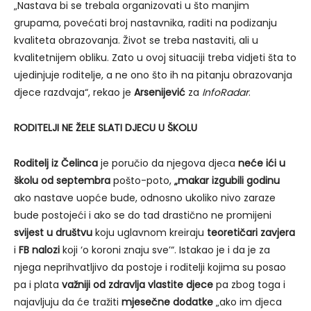
„Nastava bi se trebala organizovati u što manjim
grupama, povećati broj nastavnika, raditi na podizanju
kvaliteta obrazovanja. Život se treba nastaviti, ali u
kvalitetnijem obliku. Zato u ovoj situaciji treba vidjeti šta to
ujedinjuje roditelje, a ne ono što ih na pitanju obrazovanja
djece razdvaja“, rekao je
Arsenijević
za
InfoRadar
.
RODITELJI NE ŽELE SLATI DJECU U ŠKOLU
Roditelj iz Čelinca
je poručio da njegova djeca
neće ići u
školu od septembra
pošto-poto,
„makar izgubili godinu
ako nastave uopće bude, odnosno ukoliko nivo zaraze
bude postojeći i ako se do tad drastično ne promijeni
svijest u društvu
koju uglavnom kreiraju
teoretičari zavjera
i
FB nalozi
koji ‘o koroni znaju sve’“. Istakao je i da je za
njega neprihvatljivo da postoje i roditelji kojima su posao
pa i plata
važniji od zdravlja vlastite djece
pa zbog toga i
najavljuju da će tražiti
mjesečne dodatke
„ako im djeca