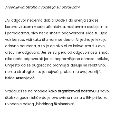
Arsenijević: Strahovi roditelja su opravdani
„Ali odgovor nećemo dobiti. Dođe li do širenja zaraze
korona virusom među učenicima, nastavnim osobljem ali
i porodicama, niko neće snositi odgovornost. Biće tu ujeo
vuk kenjca, vidi kuku šta nam se desilo. Ali jedna je lekcija
odavno naučena, a to je da niko ni za kakve smrti u ovoj
državi ne odgovara. Jer se svi peru od odgovornosti. Znači,
niko neće odgovarati jer se nepromišljeno donose odluke,
umjesto da se dugoročno promišlja, djeluje se reaktivno,
nema strategije. I to je najveći problem u ovoj zemlji“,
ističe
Arsenijević
.
Vraćajući se na modele
kako organizovati nastavu
u novoj
školskoj godini ističe da je ovo svima nama u BiH prilika za
uvođenje nekog
„hibridnog školovanja“.