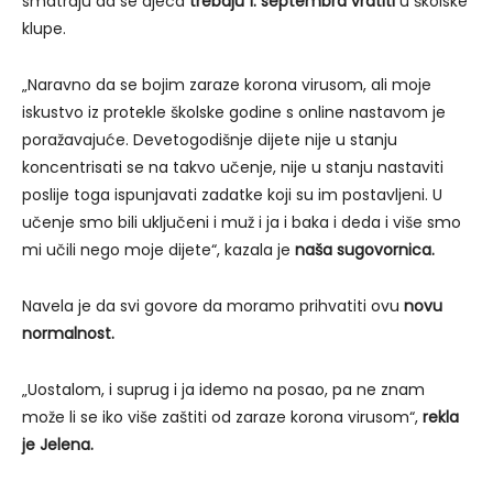
smatraju da se djeca
trebaju 1. septembra vratiti
u školske
klupe.
„Naravno da se bojim zaraze korona virusom, ali moje
iskustvo iz protekle školske godine s online nastavom je
poražavajuće. Devetogodišnje dijete nije u stanju
koncentrisati se na takvo učenje, nije u stanju nastaviti
poslije toga ispunjavati zadatke koji su im postavljeni. U
učenje smo bili uključeni i muž i ja i baka i deda i više smo
mi učili nego moje dijete“, kazala je
naša sugovornica.
Navela je da svi govore da moramo prihvatiti ovu
novu
normalnost.
„Uostalom, i suprug i ja idemo na posao, pa ne znam
može li se iko više zaštiti od zaraze korona virusom“,
rekla
je Jelena.