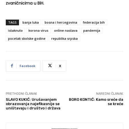
zvaničnicima u BiH.
TAGS
banja luka
bosna i hercegovina
federacija bih
istaknuto
korona virus
online nastava
pandemija
pocetak skolske godine
republika srpska
Facebook
X
PRETHODNI ČLANAK
NAREDNI ČLANAK
SLAVO KUKIĆ: Urušavanjem
BORO KONTIĆ: Kamo sreće da
obrazovanja najefikasnije se
se kreće
uništavaju i društvo i država