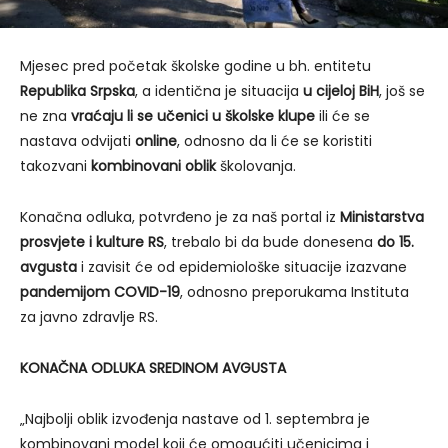
Mjesec pred početak školske godine u bh. entitetu
Republika Srpska
, a identična je situacija
u cijeloj BiH
, još se
ne zna
vraćaju li se učenici u školske klupe
ili će se
nastava odvijati
online
, odnosno da li će se koristiti
takozvani
kombinovani oblik
školovanja.
Konačna odluka, potvrđeno je za naš portal iz
Ministarstva
prosvjete i kulture RS
, trebalo bi da bude donesena
do 15.
avgusta
i zavisit će od epidemiološke situacije izazvane
pandemijom COVID-19
, odnosno preporukama Instituta
za javno zdravlje RS.
KONAČNA ODLUKA SREDINOM AVGUSTA
„Najbolji oblik izvođenja nastave od 1. septembra je
kombinovani model koji će omogućiti učenicima i