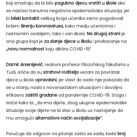
koji smatraju da bi bilo
pogubno djecu vratiti u škole
ako
se nastavi trenutna negativna epidemiološka situacija, jer
bi
bliski kontakti
velikog broja učenika samo pogodovali
bržem
širenju koronavirusa
, kako među učenicima i
nastavnim osobljem, tako i van škola.
Na drugoj strani
je
ona grupa koja je
za slanje djece u školu
i privikavanje na
„novu normalnost
koju diktira COVID-19“.
Damir Arsenijević
, redovni profesor Filozofskog fakulteta u
Tuzli, ističe da su
strahovi roditelja
vezani za povratak
djece u škole
opravdani
, jer vlast do sada nije pokazala da
se u stanju nositi s novonastalom situacijom i dovoljno
efikasno
zaštiti građane
od pandemije COVID-19. Stoga i
ističe kako bi, „da ima dijete, zbog ukupne epidemiološke
situacije svoje dijete ne bi slao u školu uz nastojanje da
mu omogući
alternativni način socijalizacije“.
Poručuje da odgovor na pitanje zašto se sada, kada
broj