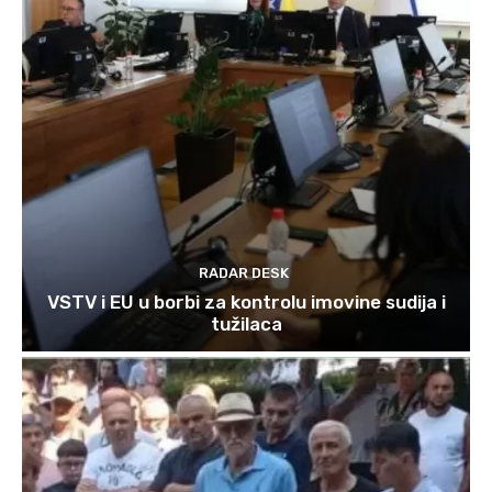
RADAR DESK
VSTV i EU u borbi za kontrolu imovine sudija i
tužilaca