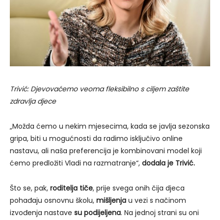
Trivić: Djevovaćemo veoma fleksibilno s ciljem zaštite
zdravlja djece
„Možda ćemo u nekim mjesecima, kada se javlja sezonska
gripa, biti u mogućnosti da radimo isključivo online
nastavu, ali naša preferencija je kombinovani model koji
ćemo predložiti Vladi na razmatranje“,
dodala je Trivić.
Što se, pak,
roditelja tiče
, prije svega onih čija djeca
pohađaju osnovnu školu,
mišljenja
u vezi s načinom
izvođenja nastave
su podijeljena
. Na jednoj strani su oni