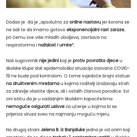
Dodao je da je „apsolutno za
online nastavu
jer korona se
ne šali te da imamo gotovo
eksponencijalni rast zaraze
,
pri čemu sve više mladih oboljeva, završava na
respiratorima i
nažalost i umire“.
Naš sugovornik
nije jedini
koji je
protiv povratka djece
u
školske klupe dok epidemološka situacija izazvana COVID-
19 ne bude pod kontrolom. O tome svjedoče brojni statusi
na društvenim mrežama
u kojima roditelji izražavaju strah
za zdravlje vlastite djece, ali i ostalih članova porodice. Svi
oni ističu da je u sadašnjim školskim kapacitetima
nemoguće osigurati uslove
za učenje u kojima bi se
prijenos virusa sveo na najmanju moguću mjeru.
Na drugoj strani
Jelena B. iz Banjaluke
jedna je od onim koji