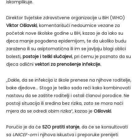
iskomplikuje.
Direktor Svjetske zdravstvene organizacije u BiH (WHO)
Viktor Ošlavski
, komentarišući nedoumice vezane za
početak nove školske godine u BiH, kazao je da iako su
djeca manje pogođena epidemijom, te da ukoliko budu
zaražena ili su asiptomatična ili im se javljaju blagi oblici
bolesti,
postoje i teški slučajevi
, pri čemu je poznato da su
djeca odlični
vektori za prenošenje infekcije.
„Dakle, da se infekcija iz škole prenese na njihove roditelje,
bake djedove… Stoga je teško sada reći kako kombinovati
nastavu da se zaštite roditelji i ostali članovi porodice. Ne
postoji situacija ili sredina bez rizika, zato se mora naći
mjera da se odredi obim rizika“, kazao je
Ošlovski
.
Poručio je da će
SZO pratiti stanje
, da će se konsultovati
sa
UNICEF-om
i njihova iskustva i preporuke prenijeti