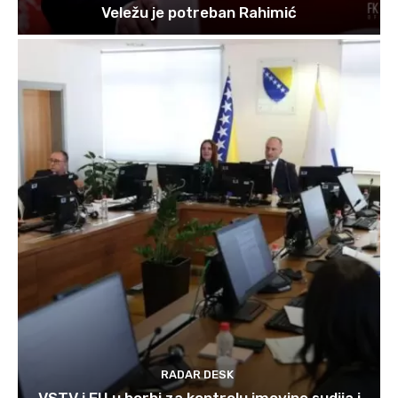
Veležu je potreban Rahimić
RADAR DESK
VSTV i EU u borbi za kontrolu imovine sudija i