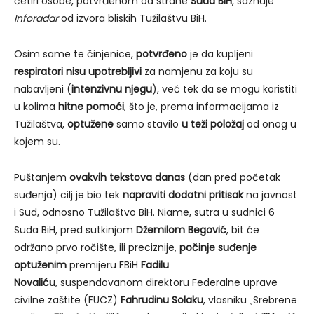
četiri osobe, potvrđenom od strane
Suda BiH
, saznaje
Inforadar
od izvora bliskih Tužilaštvu BiH.
Osim same te činjenice,
potvrđeno
je da kupljeni
respiratori nisu upotrebljivi
za namjenu za koju su
nabavljeni (
intenzivnu njegu
), već tek da se mogu koristiti
u kolima
hitne pomoći
, što je, prema informacijama iz
Tužilaštva,
optužene
samo stavilo
u teži položaj
od onog u
kojem su.
Puštanjem
ovakvih tekstova danas
(dan pred početak
suđenja) cilj je bio tek
napraviti dodatni pritisak
na javnost
i Sud, odnosno Tužilaštvo BiH. Niame, sutra u sudnici 6
Suda BiH, pred sutkinjom
Džemilom Begović
, bit će
održano prvo ročište, ili preciznije,
počinje suđenje
optuženim
premijeru FBiH
Fadilu
Novaliću
, suspendovanom direktoru Federalne uprave
civilne zaštite (FUCZ)
Fahrudinu Solaku
, vlasniku „Srebrene