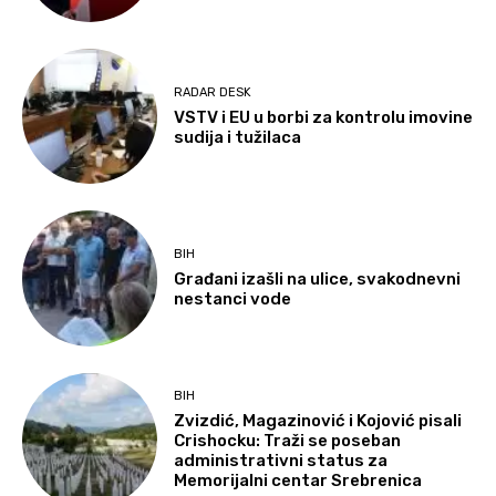
RADAR DESK
VSTV i EU u borbi za kontrolu imovine
sudija i tužilaca
BIH
Građani izašli na ulice, svakodnevni
nestanci vode
BIH
Zvizdić, Magazinović i Kojović pisali
Crishocku: Traži se poseban
administrativni status za
Memorijalni centar Srebrenica