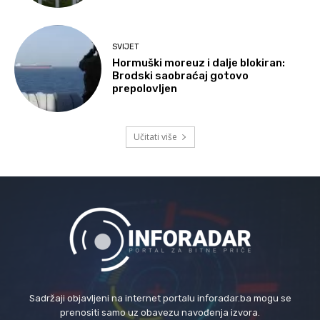
SVIJET
Hormuški moreuz i dalje blokiran:
Brodski saobraćaj gotovo
prepolovljen
Učitati više
Sadržaji objavljeni na internet portalu inforadar.ba mogu se
prenositi samo uz obavezu navođenja izvora.