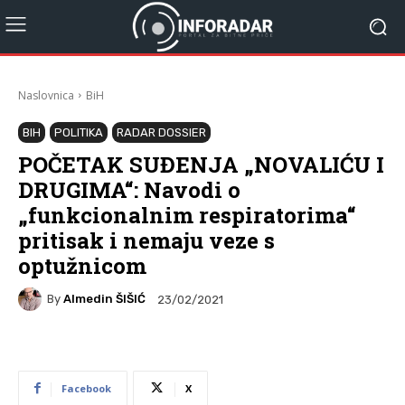
Naslovnica
BiH
BIH
POLITIKA
RADAR DOSSIER
POČETAK SUĐENJA „NOVALIĆU I
DRUGIMA“: Navodi o
„funkcionalnim respiratorima“
pritisak i nemaju veze s
optužnicom
By
Almedin ŠIŠIĆ
23/02/2021
Facebook
X