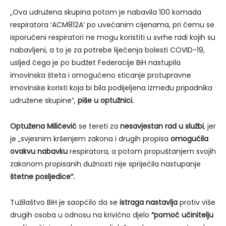
„Ova udružena skupina potom je nabavila 100 komada
respiratora ‘ACM812A’ po uvećanim cijenama, pri čemu se
isporučeni respiratori ne mogu koristiti u svrhe radi kojih su
nabavljeni, a to je za potrebe liječenja bolesti COVID-19,
usljed čega je po budžet Federacije BiH nastupila
imovinska šteta i omogućeno sticanje protupravne
imovinske koristi koja bi bila podijeljena između pripadnika
udružene skupine”,
piše u optužnici.
Optužena Milićević
se tereti za
nesavjestan rad u službi
, jer
je „svjesnim kršenjem zakona i drugih propisa
omogućila
ovakvu nabavku
respiratora, a potom propuštanjem svojih
zakonom propisanih dužnosti nije spriječila nastupanje
štetne posljedice“.
Tužilaštvo BiH je saopćilo da se
istraga nastavlja
protiv više
drugih osoba u odnosu na krivično djelo
“pomoć učinitelju