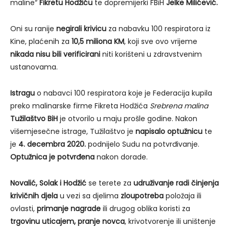
maline“
Fikretu Hodžiću
te dopremijerki FBiH
Jelke Milićević.
Oni su ranije
negirali krivicu
za nabavku 100 respiratora iz
Kine, plaćenih za
10,5 miliona KM
, koji sve ovo vrijeme
nikada nisu bili verificirani
niti korišteni u zdravstvenim
ustanovama.
Istragu
o nabavci 100 respiratora koje je Federacija kupila
preko malinarske firme Fikreta Hodžića
Srebrena malina
Tužilaštvo BiH
je otvorilo u maju prošle godine. Nakon
višemjesečne istrage, Tužilaštvo je
napisalo optužnicu
te
je
4. decembra 2020.
podnijelo Sudu na potvrđivanje.
Optužnica je potvrđena
nakon dorade.
Novalić, Solak i Hodžić
se terete za
udruživanje radi činjenja
krivičnih djela
u vezi sa djelima
zloupotreba
položaja ili
ovlasti,
primanje nagrade
ili drugog oblika koristi za
trgovinu uticajem, pranje novca
, krivotvorenje ili uništenje