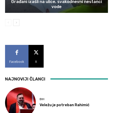
Građani izašli na ulice, svakodnevni nestanci
vode
Facebook
X
NAJNOVIJI ČLANCI
BIH
Veležu je potreban Rahimić