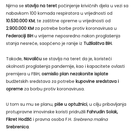
Njima se
stavlja na teret
počinjenje krivičnih djela u vezi sa
nabavkom 100 komada respiratora u vrijednosti od
10.530.000 KM
, te zaštitne opreme u vrijednosti od
2.900.000 KM
za potrebe borbe protiv koronavirusa u
Federaciji BiH
u vrijeme neposredno nakon proglašenja
stanja nesreće, saopćeno je ranije iz
Tužilaštva BiH.
Takođe,
Novaliću
se stavlja na teret da je, koristeći
okolnosti proglašenja pandemije, kao i kapacitete ovlasti
premijera u FBiH,
osmislio plan
nezakonite isplate
budžetskih sredstava za potrebe
kupovine sredstava i
opreme
za borbu protiv koronavirusa.
U tom su mu se planu,
piše u optužnici
, u cilju pribavljanja
protupravne imovinske koristi pridružili
Fahrudin Solak,
Fikret Hodžić
i pravna osoba F.H.
Srebrena malina
Srebrenica
.