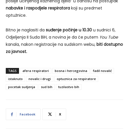
poslije učinjenog kaznenog djela” u odnosu na postupak
nabavke i raspodjele respiratora
koji su predmet
optužnice.
Bitno je naglasiti da
suđenje počinje u 10.30
u sudnici 6,
Odjeljenja II Suda BiH, a novina je da će putem
You Tube
kanala, nakon registracije na sudskom webu,
biti dostupno
za javnost.
TAGS
afera respiratori
bosna i hercegovina
fadil novalić
istaknuto
novalic i drugi
optuznica za respiratore
pocetak sudjenja
sud bih
tuzilastvo bih
Facebook
X