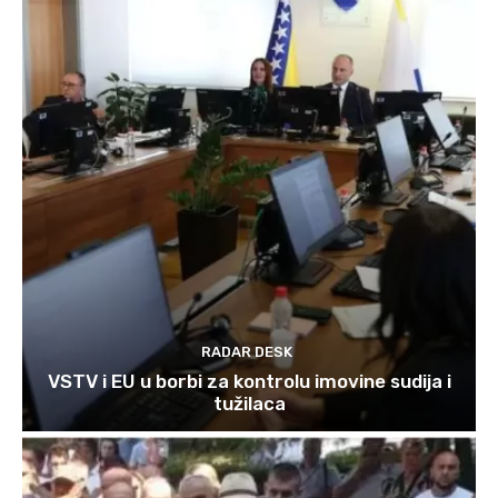
RADAR DESK
VSTV i EU u borbi za kontrolu imovine sudija i
tužilaca