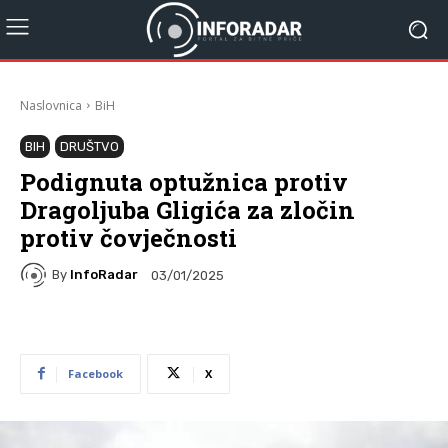
Naslovnica
BiH
BIH
DRUŠTVO
Podignuta optužnica protiv
Dragoljuba Gligića za zločin
protiv čovječnosti
By
InfoRadar
03/01/2025
Facebook
X