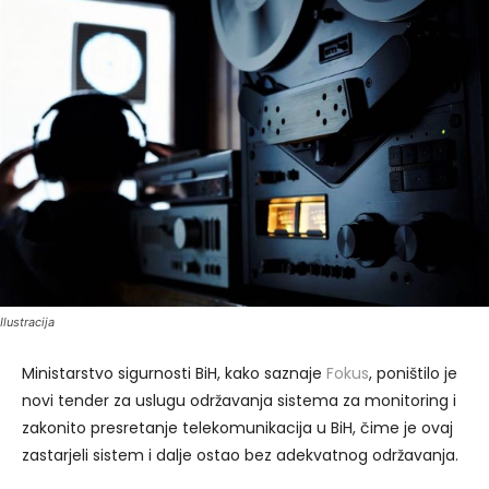
Ilustracija
Ministarstvo sigurnosti BiH, kako saznaje
Fokus
, poništilo je
novi tender za uslugu održavanja sistema za monitoring i
zakonito presretanje telekomunikacija u BiH, čime je ovaj
zastarjeli sistem i dalje ostao bez adekvatnog održavanja.