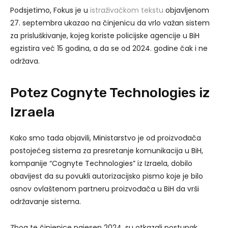
Podsjetimo, Fokus je u
istraživačkom tekstu
objavljenom
27. septembra ukazao na činjenicu da vrlo važan sistem
za prisluškivanje, kojeg koriste policijske agencije u BiH
egzistira već 15 godina, a da se od 2024. godine čak i ne
održava.
Potez Cognyte Technologies iz
Izraela
Kako smo tada objavili, Ministarstvo je od proizvođača
postojećeg sistema za presretanje komunikacija u BiH,
kompanije “Cognyte Technologies” iz Izraela, dobilo
obavijest da su povukli autorizacijsko pismo koje je bilo
osnov ovlaštenom partneru proizvođača u BiH da vrši
održavanje sistema.
Zbog te činjenice najesen 2024. su otkazali postupak