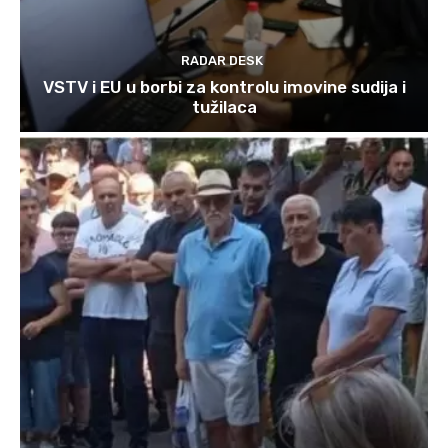
RADAR DESK
VSTV i EU u borbi za kontrolu imovine sudija i
tužilaca