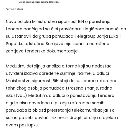
Screenshot
Nova odluka Ministarstva sigurnost BiH o poništenju
tendera naočigled se čini pravičnom i logičnom budući da
su ustanovili da grupa ponuđača Telegroup Banja Luka i
Page d.o.o. Istočno Sarajevo nije ispunila određene
zahtjeve tenderske dokumentacije.
Međutim, detaljnija analiza o tome koji su nedostaci
utvrđeni izaziva određene sumnje. Naime, u odluci
Ministarstva sigurnosti BiH stoji da su sporne reference
tehničkog osoblja ponuđača (traženo znanje, radno
iskustvo…) Međutim, u odluci o poništavanju tendera
nigdje nisu dovedene u pitanje reference samih
ponuđača iz oblasti presretanja telekomunikacija! To
samo po sebi povlači niz nekih drugih pitanja o cijelom
ovom postupku.