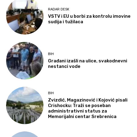
RADAR DESK
VSTV i EU u borbi za kontrolu imovine
sudija i tužilaca
BIH
Građani izašli na ulice, svakodnevni
nestanci vode
BIH
Zvizdić, Magazinović i Kojović pisali
Crishocku: Traži se poseban
administrativni status za
Memorijalni centar Srebrenica