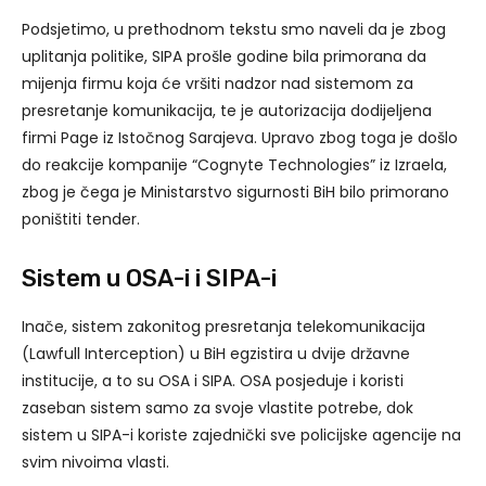
Podsjetimo, u prethodnom tekstu smo naveli da je zbog
uplitanja politike, SIPA prošle godine bila primorana da
mijenja firmu koja će vršiti nadzor nad sistemom za
presretanje komunikacija, te je autorizacija dodijeljena
firmi Page iz Istočnog Sarajeva. Upravo zbog toga je došlo
do reakcije kompanije “Cognyte Technologies” iz Izraela,
zbog je čega je Ministarstvo sigurnosti BiH bilo primorano
poništiti tender.
Sistem u OSA-i i SIPA-i
Inače, sistem zakonitog presretanja telekomunikacija
(Lawfull Interception) u BiH egzistira u dvije državne
institucije, a to su OSA i SIPA. OSA posjeduje i koristi
zaseban sistem samo za svoje vlastite potrebe, dok
sistem u SIPA-i koriste zajednički sve policijske agencije na
svim nivoima vlasti.