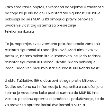
Kako smo ranije objavili, s vremena na vrijeme u zavisnosti
od toga ko je bio na čelu Ministarstva sigurnosti BiH bili je
pokušaja da se i MUP-u RS omogući pravni osnov za
uvođenje vlastitog sistema za presretanje
telekomunikacija.
To je, naprimjer, svojevremeno pokušao uradio zamjenik
ministra sigurnosti BiH Nedeljko Jović. Međutim, ovakav
potez je, netom nakon što je imenovan, osujetio tadašnji
ministar sigurnosti BiH Selmo Cikotić. Sličan pokušaj je
imao i sada već bivši ministar sigurnosti BiH Nenad Nešić
U aktu Tužilaštva BiH o obustavi istrage protiv Milorada
Dodika sročene su i informacije iz zapisnika o saslušanju u
kojima je navedeno kako postoji sumnja da MUP RS ima
vlastitu posebnu opremu za praćenje i prisluškivanje, te da
za prevoz te opreme koristi dva kombija MUP-a.