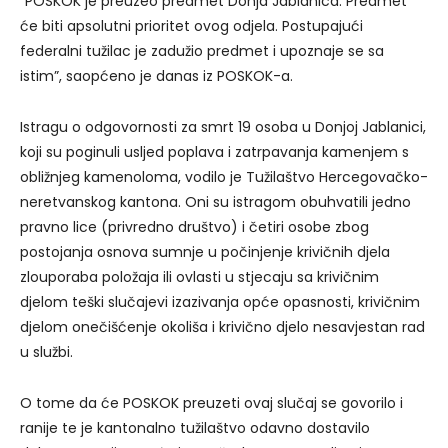
“POSKOK je preuzeo predmet Donja Jablanica. Predmet
će biti apsolutni prioritet ovog odjela. Postupajući
federalni tužilac je zadužio predmet i upoznaje se sa
istim”, saopćeno je danas iz POSKOK-a.
Istragu o odgovornosti za smrt 19 osoba u Donjoj Jablanici,
koji su poginuli usljed poplava i zatrpavanja kamenjem s
obližnjeg kamenoloma, vodilo je Tužilaštvo Hercegovačko-
neretvanskog kantona. Oni su istragom obuhvatili jedno
pravno lice (privredno društvo) i četiri osobe zbog
postojanja osnova sumnje u počinjenje krivičnih djela
zlouporaba položaja ili ovlasti u stjecaju sa krivičnim
djelom teški slučajevi izazivanja opće opasnosti, krivičnim
djelom onečišćenje okoliša i krivično djelo nesavjestan rad
u službi.
O tome da će POSKOK preuzeti ovaj slučaj se govorilo i
ranije te je kantonalno tužilaštvo odavno dostavilo