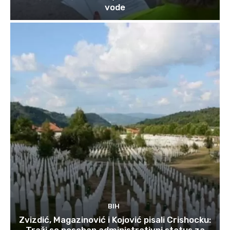
vode
BIH
Zvizdić, Magazinović i Kojović pisali Crishocku:
Traži se poseban administrativni status za