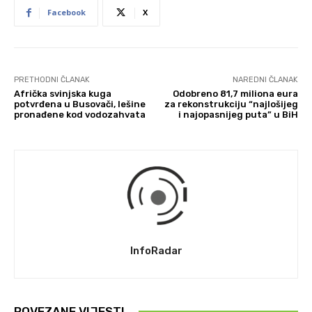
Facebook
X
PRETHODNI ČLANAK
NAREDNI ČLANAK
Afrička svinjska kuga
Odobreno 81,7 miliona eura
potvrđena u Busovači, lešine
za rekonstrukciju “najlošijeg
pronađene kod vodozahvata
i najopasnijeg puta” u BiH
InfoRadar
POVEZANE VIJESTI