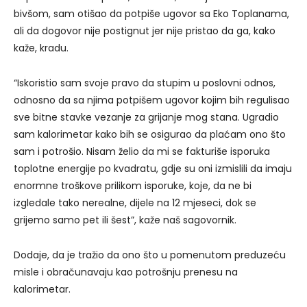
bivšom, sam otišao da potpiše ugovor sa Eko Toplanama,
ali da dogovor nije postignut jer nije pristao da ga, kako
kaže, kradu.
“Iskoristio sam svoje pravo da stupim u poslovni odnos,
odnosno da sa njima potpišem ugovor kojim bih regulisao
sve bitne stavke vezanje za grijanje mog stana. Ugradio
sam kalorimetar kako bih se osigurao da plaćam ono što
sam i potrošio. Nisam želio da mi se fakturiše isporuka
toplotne energije po kvadratu, gdje su oni izmislili da imaju
enormne troškove prilikom isporuke, koje, da ne bi
izgledale tako nerealne, dijele na 12 mjeseci, dok se
grijemo samo pet ili šest”, kaže naš sagovornik.
Dodaje, da je tražio da ono što u pomenutom preduzeću
misle i obračunavaju kao potrošnju prenesu na
kalorimetar.