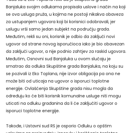
Banjaluka svojim odlukama propisala uslove i način na koji
se ova usluga pruža, u kojima ne postoji nikakva obaveza
za ustupanjem ugovora koji bi korisnici odobravali, jer
uslugu vrši samo jedan subjekt na području grada.
Međutim, rekli su oni, korisnik je odbio da zaključi novi
ugovor od strane novog isporučioca iako je bio obavezan
da zaključi ugovor, a nije podnio zahtjev za raskid ugovora.
Međutim, Osnovni sud Banjaluka u ovom slučaju je
smatrao da odluka Skupštine grada Banjaluka, na koju su
se pozivali iz Eko Toplana, nije izvor obligacija pa ona ne
može biti od uticaja na ugovor o isporuci toplotne
energije. Ovlašćenja Skupštine grada nisu mogla da
određuju ko će biti korisnik komunalne usluge niti mogu
uticati na odluku građanina da li će zaključiti ugovor o
isporuci toplotne energije.
Takođe, i Ustavni sud RS je osporio Odluku o opštim