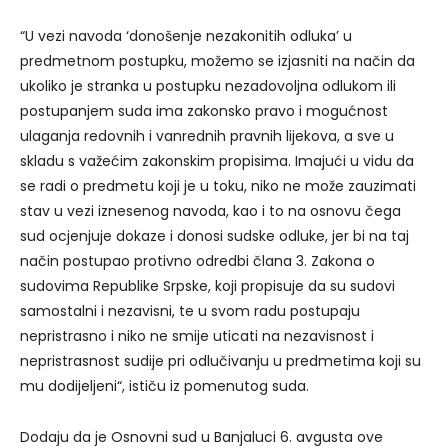
“U vezi navoda ‘donošenje nezakonitih odluka’ u
predmetnom postupku, možemo se izjasniti na način da
ukoliko je stranka u postupku nezadovoljna odlukom ili
postupanjem suda ima zakonsko pravo i mogućnost
ulaganja redovnih i vanrednih pravnih lijekova, a sve u
skladu s važećim zakonskim propisima. Imajući u vidu da
se radi o predmetu koji je u toku, niko ne može zauzimati
stav u vezi iznesenog navoda, kao i to na osnovu čega
sud ocjenjuje dokaze i donosi sudske odluke, jer bi na taj
način postupao protivno odredbi člana 3. Zakona o
sudovima Republike Srpske, koji propisuje da su sudovi
samostalni i nezavisni, te u svom radu postupaju
nepristrasno i niko ne smije uticati na nezavisnost i
nepristrasnost sudije pri odlučivanju u predmetima koji su
mu dodijeljeni“, ističu iz pomenutog suda.
Dodaju da je Osnovni sud u Banjaluci 6. avgusta ove