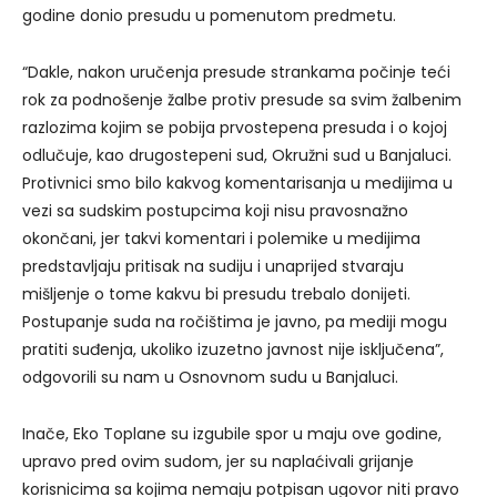
godine donio presudu u pomenutom predmetu.
“Dakle, nakon uručenja presude strankama počinje teći
rok za podnošenje žalbe protiv presude sa svim žalbenim
razlozima kojim se pobija prvostepena presuda i o kojoj
odlučuje, kao drugostepeni sud, Okružni sud u Banjaluci.
Protivnici smo bilo kakvog komentarisanja u medijima u
vezi sa sudskim postupcima koji nisu pravosnažno
okončani, jer takvi komentari i polemike u medijima
predstavljaju pritisak na sudiju i unaprijed stvaraju
mišljenje o tome kakvu bi presudu trebalo donijeti.
Postupanje suda na ročištima je javno, pa mediji mogu
pratiti suđenja, ukoliko izuzetno javnost nije isključena”,
odgovorili su nam u Osnovnom sudu u Banjaluci.
Inače, Eko Toplane su izgubile spor u maju ove godine,
upravo pred ovim sudom, jer su naplaćivali grijanje
korisnicima sa kojima nemaju potpisan ugovor niti pravo