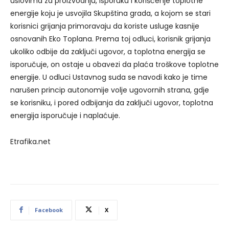
uslovima za proizvodnju, isporuku i korišćenje toplotne
energije koju je usvojila Skupština grada, a kojom se stari
korisnici grijanja primoravaju da koriste usluge kasnije
osnovanih Eko Toplana. Prema toj odluci, korisnik grijanja
ukoliko odbije da zaključi ugovor, a toplotna energija se
isporučuje, on ostaje u obavezi da plaća troškove toplotne
energije. U odluci Ustavnog suda se navodi kako je time
narušen princip autonomije volje ugovornih strana, gdje
se korisniku, i pored odbijanja da zaključi ugovor, toplotna
energija isporučuje i naplaćuje.
Etrafika.net
Facebook
X