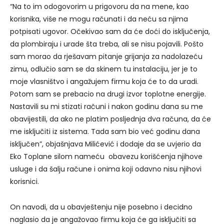
“Na to im odogovorim u prigovoru da na mene, kao
korisnika, više ne mogu računati i da neću sa njima
potpisati ugovor. Očekivao sam da će doći do isključenja,
da plombiraju i urade šta treba, ali se nisu pojavili. Pošto
sam morao da rješavam pitanje grijanja za nadolazeću
zimu, odlučio sam se da skinem tu instalaciju, jer je to
moje vlasništvo i angažujem firmu koja će to da uradi.
Potom sam se prebacio na drugi izvor toplotne energije.
Nastavili su mi stizati računi i nakon godinu dana su me
obavijestili, da ako ne platim posljednja dva računa, da će
me isključiti iz sistema. Tada sam bio već godinu dana
isključen”, objašnjava Milićević i dodaje da se uvjerio da
Eko Toplane silom nameću obavezu korišćenja njihove
usluge i da šalju račune i onima koji odavno nisu njihovi
korisnici.
On navodi, da u obavještenju nije posebno i decidno
naglasio da je angažovao firmu koja će ga isključiti sa