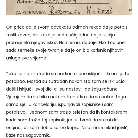
On priča da je svom advokatu odmah rekao da je potpis
faslifikovan, ali i kako je sada očigledno da je sudija
promijenila njegov iskaz. Na njemu, dodaje, Eko Toplane
sada temelje svoje tvrdnje da je on bio korisnik njihovih
usluga sve vrijeme.
“Iako se ne zna kada su oni kao mene isključili i ko im je to
potpisao. Možda su sutradan nakon što sam se isključio
došli i isključili svoj dio, ali su nastavili da šalju račune.
Vjerujem da su bili u nekom trenutku i da su nakon toga
samo sjeli u kancelariju, ispunjavali zapisnike i sami
potpisivali. Jednom sam tražio telefon da ih kontaktiram
kada sam tražio taj zapisnik, jer su tvrdili da su mi dali
original, ali sam dobio samo kopiju. Nisu mi se nikad javili”,
kaže naš sagovornik.