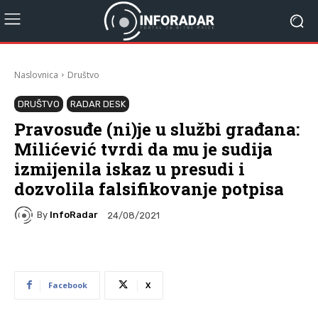
Naslovnica
Društvo
DRUŠTVO
RADAR DESK
Pravosuđe (ni)je u službi građana:
Milićević tvrdi da mu je sudija
izmijenila iskaz u presudi i
dozvolila falsifikovanje potpisa
By
InfoRadar
24/08/2021
Facebook
X