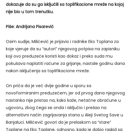
dokazuje da su ga isključili sa toplifikacione mreže na kojoj
nije bio u tom trenutku.
Piše: Andrijana Pisarević
Osim sudije, Milićević je prijavio i radnike Eko Toplana za
koje vjeruje da su “autori” njegovog potpisa na zapisniku
koji ovo preduzeće koristi kao dokaz i preko suda mu
pokušava naplatiti račune za grijanje, nastale godinu dana
nakon isključenja sa toplifikacione mreže.
On priča da je već dvije godine u sporu sa
novoformiranim preduzećem, jer od prvog dana njegovog
nastanka nije pristao na, kako kaže, netačne obračune u
ugovoru, zbog čega se onda i isključio i prešao na
alternativni način zagrijavanja stana u Aleji Svetog Save u
Banjaluci. Milićević govori da je prelaskom sa “stare”
Toplane na Eko Toplane, odnosno, kada je dobio raskid sa