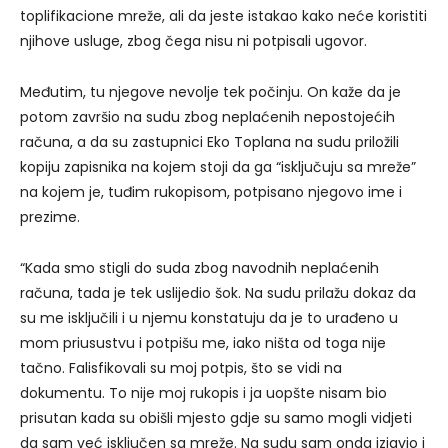
toplifikacione mreže, ali da jeste istakao kako neće koristiti
njihove usluge, zbog čega nisu ni potpisali ugovor.
Međutim, tu njegove nevolje tek počinju. On kaže da je
potom završio na sudu zbog neplaćenih nepostojećih
računa, a da su zastupnici Eko Toplana na sudu priložili
kopiju zapisnika na kojem stoji da ga “isključuju sa mreže”
na kojem je, tuđim rukopisom, potpisano njegovo ime i
prezime.
“Kada smo stigli do suda zbog navodnih neplaćenih
računa, tada je tek uslijedio šok. Na sudu prilažu dokaz da
su me isključili i u njemu konstatuju da je to urađeno u
mom priusustvu i potpišu me, iako ništa od toga nije
tačno. Falisfikovali su moj potpis, što se vidi na
dokumentu. To nije moj rukopis i ja uopšte nisam bio
prisutan kada su obišli mjesto gdje su samo mogli vidjeti
da sam već isključen sa mreže. Na sudu sam onda izjavio i