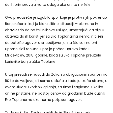
da ih primoravaju na tu uslugu ako oni to ne žele.
Ovo preduzeće je izgubilo spor koje je protiv njih pokrenuo
Banjalučanin koji je bio u sličnoj situaciji — pismeno ih
obavijestio da ne želi njihove usluge, smatrajući da nije u
obavezi da ih koristi jer sa Eko Toplanama nema, niti želi
da potpiše ugovor o snabdijevanju, na šta su mu oni
uporno slali račune. Spor je počeo upravo kada i
Milićevićev, 2018. godine, kada su Eko Toplane preuzele
korisnike banjalučke Toplane.
U toj presudi se navodi da Zakon o obligacionim odnosima
RS to dozvoljava, ali samo u slučaju kada je treća strana, u
ovom slučaju korisnik grijanja, sa time i saglasna. Ukoliko
on ne pristane, ne postoji osnov da građanin bude dužnik
Eko Toplanama ako nema potpisan ugovor.
Tada su iz Eko Toplana rekli da je Skupština grada