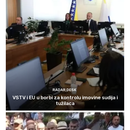
RADAR DESK
VSTV i EU u borbi za kontrolu imovine sudija i
tužilaca