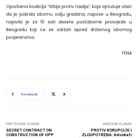
Oporbena koalicija “Srbija protiv nasilja”, koja optužuje vlast
da je pokrala izbornu volju građana, napose u Beogradu,
najavila je za 10 sati desete postizborne prosvjede u
Beogradu koji će se održati ispred državnog izbornog
povjerenstva.
FENA
Facebook
X
PRETHODNI ČLANAK
NAREDNI ČLANAK
SECRET CONTRACT ON
PROTIV KORUPCIJE I
CONSTRUCTION OF HPP
ZLOUPOTREBA: Advokati