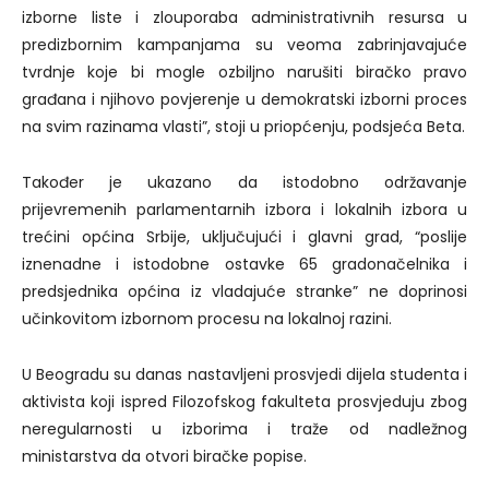
izborne liste i zlouporaba administrativnih resursa u
predizbornim kampanjama su veoma zabrinjavajuće
tvrdnje koje bi mogle ozbiljno narušiti biračko pravo
građana i njihovo povjerenje u demokratski izborni proces
na svim razinama vlasti”, stoji u priopćenju, podsjeća Beta.
Također je ukazano da istodobno održavanje
prijevremenih parlamentarnih izbora i lokalnih izbora u
trećini općina Srbije, uključujući i glavni grad, “poslije
iznenadne i istodobne ostavke 65 gradonačelnika i
predsjednika općina iz vladajuće stranke” ne doprinosi
učinkovitom izbornom procesu na lokalnoj razini.
U Beogradu su danas nastavljeni prosvjedi dijela studenta i
aktivista koji ispred Filozofskog fakulteta prosvjeduju zbog
neregularnosti u izborima i traže od nadležnog
ministarstva da otvori biračke popise.