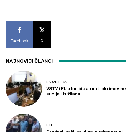
Facebook
X
NAJNOVIJI ČLANCI
RADAR DESK
VSTV i EU u borbi za kontrolu imovine
sudija i tužilaca
BIH
Građani izašli na ulice, svakodnevni