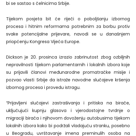
bi se sastao s čelnicima Srbije.
Tijekom posjeta bit će riječi o poboljšanju izbornog
procesa i hitnim reformama potrebnim za borbu protiv
svake potencijalne prijevare, navodi se u današnjem
priopćenju Kongresa Vijeća Europe.
Dickson je 20. prosinca izrazio zabrinutost zbog ozbiljnih
nepravilnosti tijekom parlamentarnih i lokalnih izbora koje
su prijavili članovi međunarodne promatračke misije i
pozvao vlasti Srbije da istraže navodne slučajeve kršenja
izbornog procesa i provedu istragu.
“Prijavljeni slučajevi zastrašivanja i pritiska na birače,
uključujući kupnju glasova i vjerodostojne tvrdnje o
migraciji birača i njihovom dovoženju autobusima tijekom
lokalnih izbora kako bi podržali vladajuću stranku, posebno
u Beogradu, uvrštavanje imena preminulih osoba na