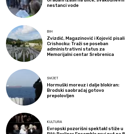
nestanci vode
BIH
Zvizdić, Magazinović i Kojović pisali
Crishocku: Traži se poseban
administrativni status za
Memorijalni centar Srebrenica
SVIJET
Hormuški moreuz i dalje blokiran:
Brodski saobraćaj gotovo
prepolovljen
KULTURA
Evropski pozorišni spektakl stiže u
BiH: Berliner Ensemble prvi put na 8.