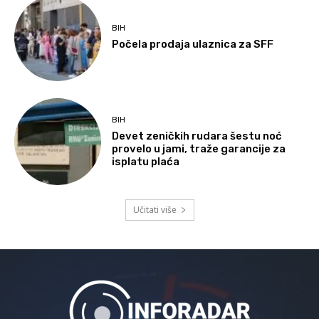
BIH
Počela prodaja ulaznica za SFF
BIH
Devet zeničkih rudara šestu noć
provelo u jami, traže garancije za
isplatu plaća
Učitati više