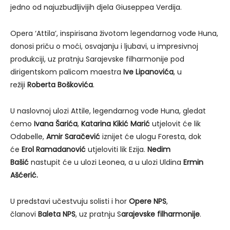
jedno od najuzbudljivijih djela Giuseppea Verdija.
Opera ‘Attila’, inspirisana životom legendarnog vođe Huna,
donosi priču o moći, osvajanju i ljubavi, u impresivnoj
produkciji, uz pratnju Sarajevske filharmonije pod
dirigentskom palicom maestra
Ive Lipanovića
, u
režiji
Roberta Boškovića
.
U naslovnoj ulozi Attile, legendarnog vođe Huna, gledat
ćemo
Ivana Šarića
,
Katarina Kikić
Marić
utjelovit će lik
Odabelle,
Amir Saračević
iznijet će ulogu Foresta, dok
će
Erol Ramadanović
utjeloviti lik Ezija.
Nedim
Bašić
nastupit će u ulozi Leonea, a u ulozi Uldina
Ermin
Ašćerić.
U predstavi učestvuju solisti i hor
Opere NPS
,
članovi
Baleta NPS
, uz pratnju S
arajevske filharmonije
.