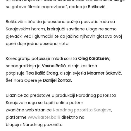
su gotovo filmski napravljene”, dodao je Bošković.
Bošković ističe da je posebnu pažnju posvetio radu sa
Sarajevskim horom, kreirajući savršene uloge ne samo
pjevački već i glumački te da jačina njihovih glasova ovoj
operi daje jednu posebnu notu.
Koreografiju potpisuje mladi solista
Oleg Karatseev
,
scenografkinja je
Vesna Režić
, dizajn kostima
potpisuje
Tea Bašić Erceg
, dizajn svjetla
Moamer Šaković
.
Šef hora Opere je
Danijel Žontar.
Ulaznice za predstave u produkciji Narodnog pozorišta
Sarajevo mogu se kupiti online putem
zvanične web stranice
Narodnog pozorišta Sarajevo
,
platforme
www.karter.ba
ili direktno na
blagajni Narodnog pozorišta.