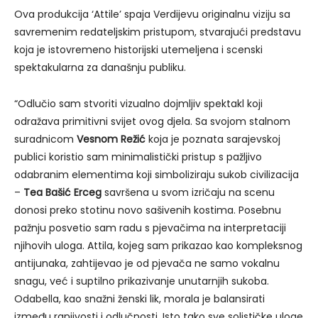
Ova produkcija ‘Attile’ spaja Verdijevu originalnu viziju sa
savremenim redateljskim pristupom, stvarajući predstavu
koja je istovremeno historijski utemeljena i scenski
spektakularna za današnju publiku.
“Odlučio sam stvoriti vizualno dojmljiv spektakl koji
odražava primitivni svijet ovog djela. Sa svojom stalnom
suradnicom
Vesnom Režić
koja je poznata sarajevskoj
publici koristio sam minimalistički pristup s pažljivo
odabranim elementima koji simboliziraju sukob civilizacija
–
Tea Bašić Erceg
savršena u svom izričaju na scenu
donosi preko stotinu novo sašivenih kostima. Posebnu
pažnju posvetio sam radu s pjevačima na interpretaciji
njihovih uloga. Attila, kojeg sam prikazao kao kompleksnog
antijunaka, zahtijevao je od pjevača ne samo vokalnu
snagu, već i suptilno prikazivanje unutarnjih sukoba.
Odabella, kao snažni ženski lik, morala je balansirati
između ranjivosti i odlučnosti. Isto tako sve solističke uloge