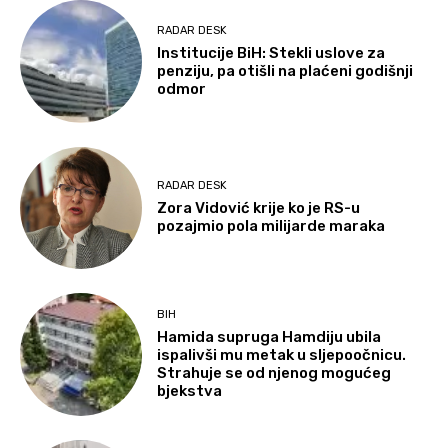
RADAR DESK
Institucije BiH: Stekli uslove za
penziju, pa otišli na plaćeni godišnji
odmor
RADAR DESK
Zora Vidović krije ko je RS-u
pozajmio pola milijarde maraka
BIH
Hamida supruga Hamdiju ubila
ispalivši mu metak u sljepoočnicu.
Strahuje se od njenog mogućeg
bjekstva