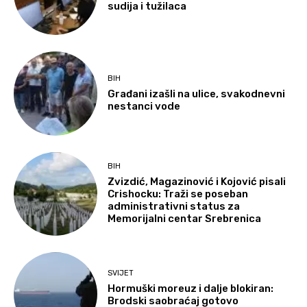
sudija i tužilaca
BIH
Građani izašli na ulice, svakodnevni
nestanci vode
BIH
Zvizdić, Magazinović i Kojović pisali
Crishocku: Traži se poseban
administrativni status za
Memorijalni centar Srebrenica
SVIJET
Hormuški moreuz i dalje blokiran:
Brodski saobraćaj gotovo