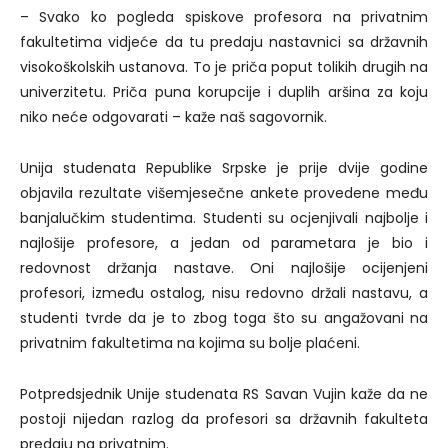
– Svako ko pogleda spiskove profesora na privatnim
fakultetima vidjeće da tu predaju nastavnici sa državnih
visokoškolskih ustanova. To je priča poput tolikih drugih na
univerzitetu. Priča puna korupcije i duplih aršina za koju
niko neće odgovarati – kaže naš sagovornik.
Unija studenata Republike Srpske je prije dvije godine
objavila rezultate višemjesečne ankete provedene među
banjalučkim studentima. Studenti su ocjenjivali najbolje i
najlošije profesore, a jedan od parametara je bio i
redovnost držanja nastave. Oni najlošije ocijenjeni
profesori, između ostalog, nisu redovno držali nastavu, a
studenti tvrde da je to zbog toga što su angažovani na
privatnim fakultetima na kojima su bolje plaćeni.
Potpredsjednik Unije studenata RS Savan Vujin kaže da ne
postoji nijedan razlog da profesori sa državnih fakulteta
predaju na privatnim.