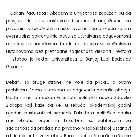
– Dekani fakulteta i Akademije umjetnosti zaduženi su da
provjere da li su nastavnici i saradnici angažovani na
privatnim visokoškolskim ustanovama i da u skladu sa tim
eventualno pokrenu inicijativu za utvrđivanje odgovornosti
onih koji su angažovani i rade na drugim visokoškolskim
ustanovama bez prethodne saglasnosti dekana i rektora
– istakao je rektor Univerziteta u Banjoj Luci Radoslav
Gajanin.
Dekani, sa druge strane, ne vole da pričaju o ovom
problemu. Samo tri dekana su odgovorila na naša pitanja.
Među njima je i dekan Fakulteta političkih nauka Zdravko
Zlokapa koji kaže da se „u tekućoj akademskoj godini
nijedan nastavnik ni saradnik Fakulteta političkih nauka
nije obratio organima Fakulteta sa zahtjevom za
saglasnost da predaje na privatnoj visokoškolskoj ustanovi
niti je rektor Univerziteta u Banjoj Luci tražio naše mišljenje