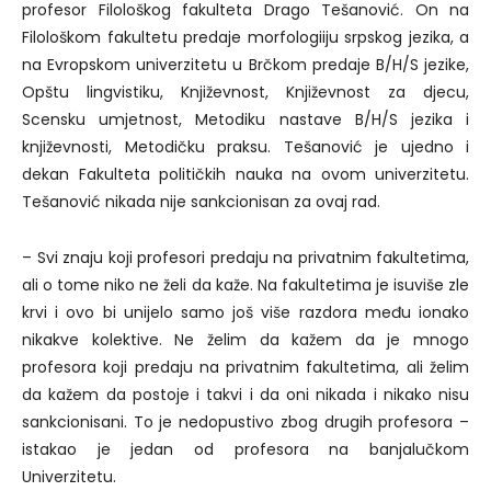
profesor Filološkog fakulteta Drago Tešanović. On na
Filološkom fakultetu predaje morfologiiju srpskog jezika, a
na Evropskom univerzitetu u Brčkom predaje B/H/S jezike,
Opštu lingvistiku, Književnost, Književnost za djecu,
Scensku umjetnost, Metodiku nastave B/H/S jezika i
književnosti, Metodičku praksu. Tešanović je ujedno i
dekan Fakulteta političkih nauka na ovom univerzitetu.
Tešanović nikada nije sankcionisan za ovaj rad.
– Svi znaju koji profesori predaju na privatnim fakultetima,
ali o tome niko ne želi da kaže. Na fakultetima je isuviše zle
krvi i ovo bi unijelo samo još više razdora među ionako
nikakve kolektive. Ne želim da kažem da je mnogo
profesora koji predaju na privatnim fakultetima, ali želim
da kažem da postoje i takvi i da oni nikada i nikako nisu
sankcionisani. To je nedopustivo zbog drugih profesora –
istakao je jedan od profesora na banjalučkom
Univerzitetu.