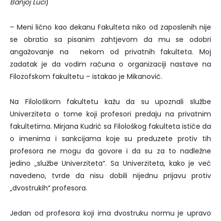
Banjoj Luci
)
– Meni lično kao dekanu Fakulteta niko od zaposlenih nije
se obratio sa pisanim zahtjevom da mu se odobri
angažovanje na nekom od privatnih fakulteta. Moj
zadatak je da vodim računa o organizaciji nastave na
Filozofskom fakultetu – istakao je Mikanović.
Na Filološkom fakultetu kažu da su upoznali službe
Univerziteta o tome koji profesori predaju na privatnim
fakultetima. Mirjana Kudrić sa Filološkog fakulteta ističe da
o imenima i sankcijama koje su preduzete protiv tih
profesora ne mogu da govore i da su za to nadležne
jedino „službe Univerziteta“. Sa Univerziteta, kako je već
navedeno, tvrde da nisu dobili nijednu prijavu protiv
„dvostrukih“ profesora.
Jedan od profesora koji ima dvostruku normu je upravo