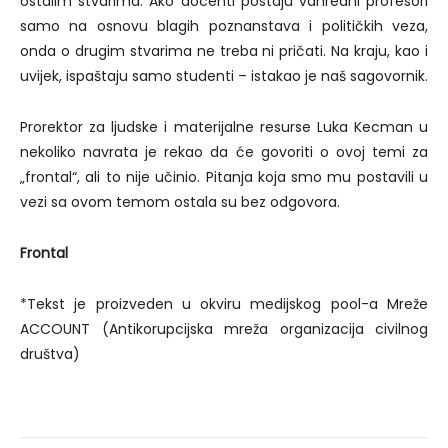
ostalim stvarima. Ako docenti postaju vanredni profesori
samo na osnovu blagih poznanstava i političkih veza,
onda o drugim stvarima ne treba ni pričati. Na kraju, kao i
uvijek, ispaštaju samo studenti – istakao je naš sagovornik.
Prorektor za ljudske i materijalne resurse Luka Kecman u
nekoliko navrata je rekao da će govoriti o ovoj temi za
„frontal“, ali to nije učinio. Pitanja koja smo mu postavili u
vezi sa ovom temom ostala su bez odgovora.
Frontal
*Tekst je proizveden u okviru medijskog pool-a Mreže
ACCOUNT (Antikorupcijska mreža organizacija civilnog
društva)