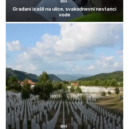
BIH
Građani izašli na ulice, svakodnevni nestanci
vode
BIH