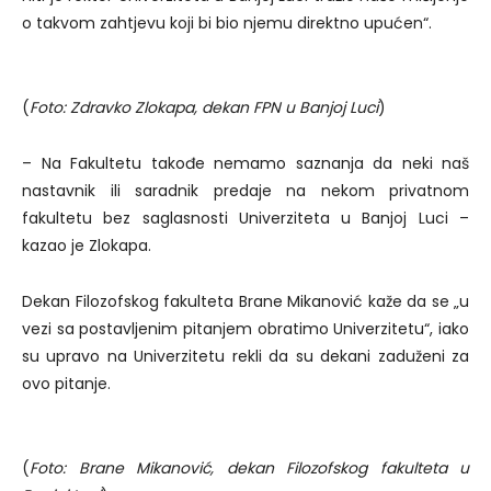
o takvom zahtjevu koji bi bio njemu direktno upućen“.
(
Foto: Zdravko Zlokapa, dekan FPN u Banjoj Luci
)
– Na Fakultetu takođe nemamo saznanja da neki naš
nastavnik ili saradnik predaje na nekom privatnom
fakultetu bez saglasnosti Univerziteta u Banjoj Luci –
kazao je Zlokapa.
Dekan Filozofskog fakulteta Brane Mikanović kaže da se „u
vezi sa postavljenim pitanjem obratimo Univerzitetu“, iako
su upravo na Univerzitetu rekli da su dekani zaduženi za
ovo pitanje.
(
Foto: Brane Mikanović, dekan Filozofskog fakulteta u