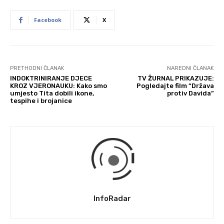
Facebook
X
PRETHODNI ČLANAK
NAREDNI ČLANAK
INDOKTRINIRANJE DJECE
TV ŽURNAL PRIKAZUJE:
KROZ VJERONAUKU: Kako smo
Pogledajte film “Država
umjesto Tita dobili ikone,
protiv Davida”
tespihe i brojanice
InfoRadar