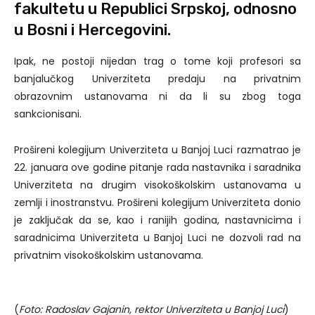
fakultetu u Republici Srpskoj, odnosno
u Bosni i Hercegovini.
Ipak, ne postoji nijedan trag o tome koji profesori sa
banjalučkog Univerziteta predaju na privatnim
obrazovnim ustanovama ni da li su zbog toga
sankcionisani.
Prošireni kolegijum Univerziteta u Banjoj Luci razmatrao je
22. januara ove godine pitanje rada nastavnika i saradnika
Univerziteta na drugim visokoškolskim ustanovama u
zemlji i inostranstvu. Prošireni kolegijum Univerziteta donio
je zaključak da se, kao i ranijih godina, nastavnicima i
saradnicima Univerziteta u Banjoj Luci ne dozvoli rad na
privatnim visokoškolskim ustanovama.
(
Foto: Radoslav Gajanin, rektor Univerziteta u Banjoj Luci
)