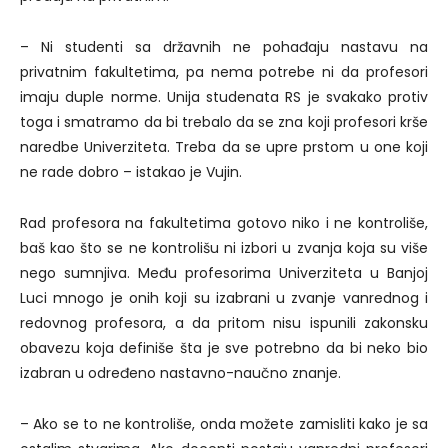
– Ni studenti sa državnih ne pohađaju nastavu na
privatnim fakultetima, pa nema potrebe ni da profesori
imaju duple norme. Unija studenata RS je svakako protiv
toga i smatramo da bi trebalo da se zna koji profesori krše
naredbe Univerziteta. Treba da se upre prstom u one koji
ne rade dobro – istakao je Vujin.
Rad profesora na fakultetima gotovo niko i ne kontroliše,
baš kao što se ne kontrolišu ni izbori u zvanja koja su više
nego sumnjiva. Među profesorima Univerziteta u Banjoj
Luci mnogo je onih koji su izabrani u zvanje vanrednog i
redovnog profesora, a da pritom nisu ispunili zakonsku
obavezu koja definiše šta je sve potrebno da bi neko bio
izabran u određeno nastavno-naučno znanje.
– Ako se to ne kontroliše, onda možete zamisliti kako je sa