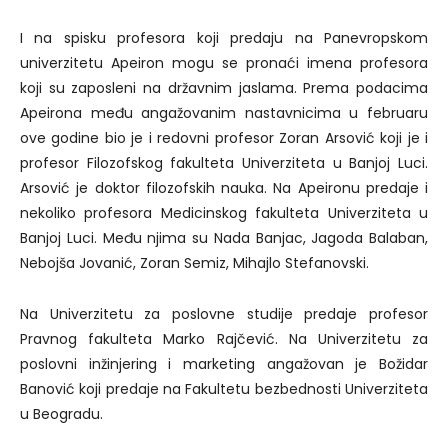
I na spisku profesora koji predaju na Panevropskom
univerzitetu Apeiron mogu se pronaći imena profesora
koji su zaposleni na državnim jaslama. Prema podacima
Apeirona među angažovanim nastavnicima u februaru
ove godine bio je i redovni profesor Zoran Arsović koji je i
profesor Filozofskog fakulteta Univerziteta u Banjoj Luci.
Arsović je doktor filozofskih nauka. Na Apeironu predaje i
nekoliko profesora Medicinskog fakulteta Univerziteta u
Banjoj Luci. Među njima su Nada Banjac, Jagoda Balaban,
Nebojša Jovanić, Zoran Semiz, Mihajlo Stefanovski.
Na Univerzitetu za poslovne studije predaje profesor
Pravnog fakulteta Marko Rajčević. Na Univerzitetu za
poslovni inžinjering i marketing angažovan je Božidar
Banović koji predaje na Fakultetu bezbednosti Univerziteta
u Beogradu.