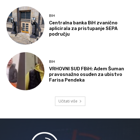
BIH
Centralna banka BiH zvanično
aplicirala za pristupanje SEPA
području
BIH
VRHOVNI SUD FBiH: Adem Šuman
pravosnažno osuđen za ubistvo
Farisa Pendeka
Učitati više