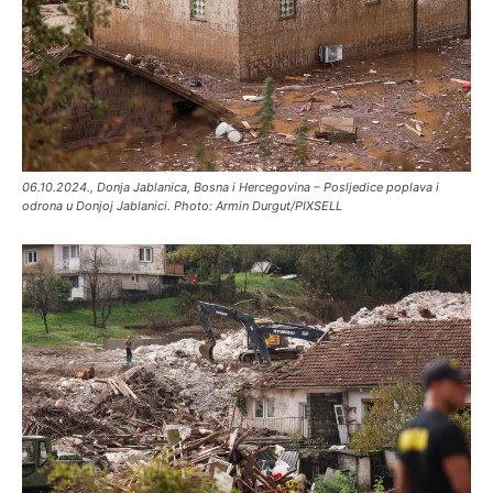
06.10.2024., Donja Jablanica, Bosna i Hercegovina – Posljedice poplava i
odrona u Donjoj Jablanici. Photo: Armin Durgut/PIXSELL