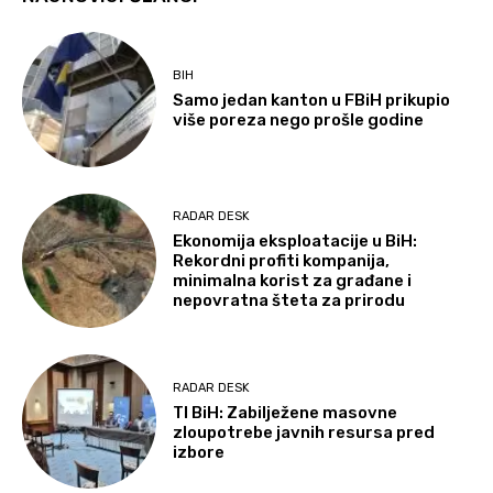
BIH
Samo jedan kanton u FBiH prikupio
više poreza nego prošle godine
RADAR DESK
Ekonomija eksploatacije u BiH:
Rekordni profiti kompanija,
minimalna korist za građane i
nepovratna šteta za prirodu
RADAR DESK
TI BiH: Zabilježene masovne
zloupotrebe javnih resursa pred
izbore