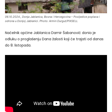
06.10.2024., Donja Jablanica, Bosna i Hercegovina – Posljedice poplava i
odrona u Donjoj Jablanici. Photo: Armin Durgut/PIXSELL
Načelnik općine Jablanica Damir Šabanović donio je
odluku o proglašenju Dana žalosti koji će trajati od danas
do 8. listopada.