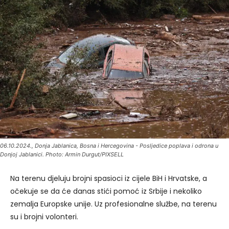
06.10.2024., Donja Jablanica, Bosna i Hercegovina - Posljedice poplava i odrona u
Donjoj Jablanici. Photo: Armin Durgut/PIXSELL
Na terenu djeluju brojni spasioci iz cijele BiH i Hrvatske, a
očekuje se da će danas stići pomoć iz Srbije i nekoliko
zemalja Europske unije. Uz profesionalne službe, na terenu
su i brojni volonteri.