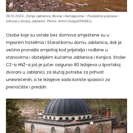
06.10.2024., Donja Jablanica, Bosna i Hercegovina – Posljedice poplava i
odrona u Donjoj Jablanici. Photo: Armin Durgut/PIXSELL
Osobe koje su ostale bez domova smještene su u
mjesnim hotelima i Staračkomu domu Jablanica, dok je
većina pronašla smještaj kod prijatelja i rodbine u
stanovima i obiteljskim kućama Jablanice i Konjica. Stožer
CZ-a HNŽ-a još je jučer osigurao 80 ležajeva u športskoj
dvorani u Jablanici, za slučaj potrebe za prihvat
unesrećenih, a te ležajeve sada koriste spasioci za
prenoćište i predah.