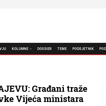
VJU
KOLUMNE
DOSSIER
TEME
PODSJETNIK
POD
JEVU: Građani traže
avke Vijeća ministara