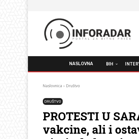
NASLOVNA
BIH
INTER
Naslovnica
Društvo
DRUŠTVO
PROTESTI U SARA
vakcine, ali i ost