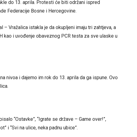
e do 13. aprila. Protesti će biti održani ispred
ade Federacije Bosne i Hercegovine.
– Vražalica istakla je da okupljeni imaju tri zahtjeva, a
BiH kao i uvođenje obaveznog PCR testa za sve ulaske u
a nivoa i dajemo im rok do 13. aprila da ga ispune. Ovo
lica.
 pisalo “Ostavke”, “Igrate se države – Game over!”,
t” i “Svi na ulice, neka padnu ubice”.