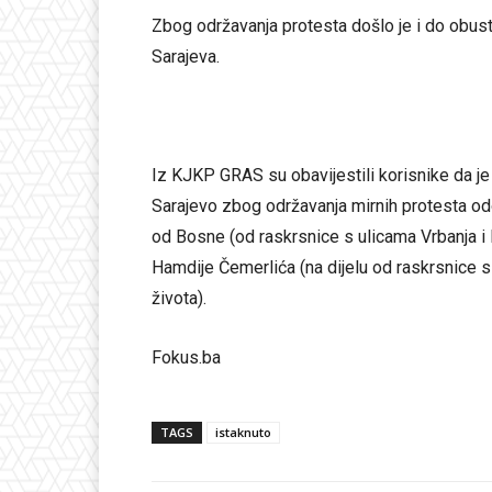
Zbog održavanja protesta došlo je i do obust
Sarajeva.
Iz KJKP GRAS su obavijestili korisnike da j
Sarajevo zbog održavanja mirnih protesta od
od Bosne (od raskrsnice s ulicama Vrbanja i F
Hamdije Čemerlića (na dijelu od raskrsnice 
života).
Fokus.ba
TAGS
istaknuto