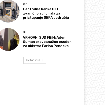
BIH
Centralna banka BiH
zvanično aplicirala za
pristupanje SEPA području
BIH
VRHOVNI SUD FBiH: Adem
Šuman pravosnažno osuđen
za ubistvo Farisa Pendeka
Učitati više