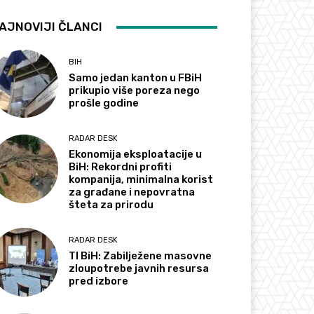
AJNOVIJI ČLANCI
BIH
Samo jedan kanton u FBiH
prikupio više poreza nego
prošle godine
RADAR DESK
Ekonomija eksploatacije u
BiH: Rekordni profiti
kompanija, minimalna korist
za građane i nepovratna
šteta za prirodu
RADAR DESK
TI BiH: Zabilježene masovne
zloupotrebe javnih resursa
pred izbore