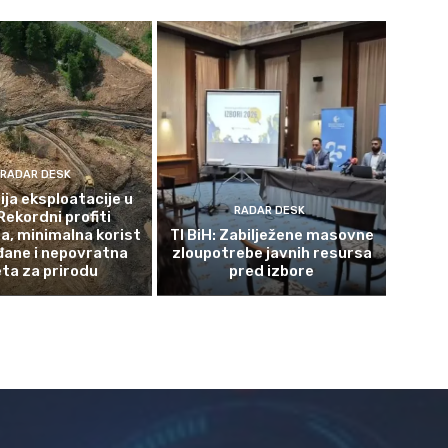
RADAR DESK
ja eksploatacije u
RADAR DESK
Rekordni profiti
a, minimalna korist
TI BiH: Zabilježene masovne
đane i nepovratna
zloupotrebe javnih resursa
eta za prirodu
pred izbore