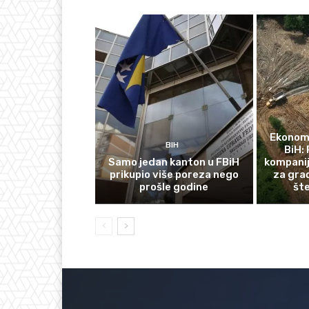
Ekonomi
BIH
BiH: 
Samo jedan kanton u FBiH
kompanij
prikupio više poreza nego
za gra
prošle godine
št