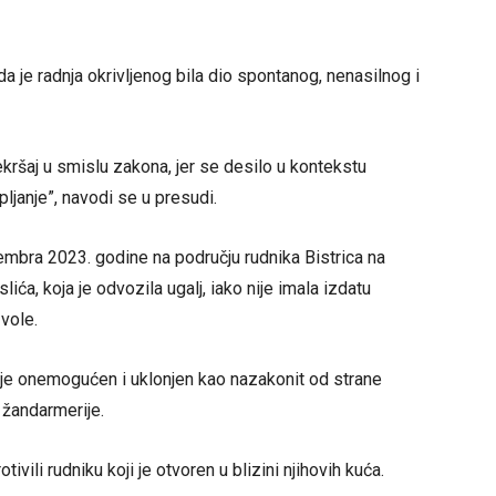
da je radnja okrivljenog bila dio spontanog, nenasilnog i
ekršaj u smislu zakona, jer se desilo u kontekstu
janje”, navodi se u presudi.
embra 2023. godine na području rudnika Bistrica na
ića, koja je odvozila ugalj, iako nije imala izdatu
vole.
 je onemogućen i uklonjen kao nazakonit od strane
 žandarmerije.
ivili rudniku koji je otvoren u blizini njihovih kuća.