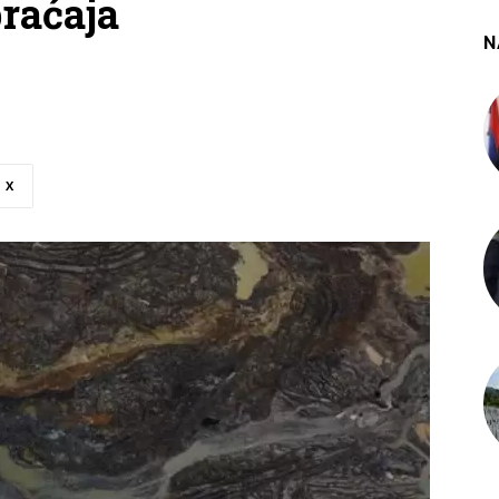
raćaja
N
X