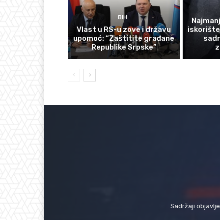
BIH
Najmanj
Vlast u RS-u zove i državu
iskorišt
upomoć: “Zaštitite građane
sadr
Republike Srpske”
z
Sadržaji objavlj