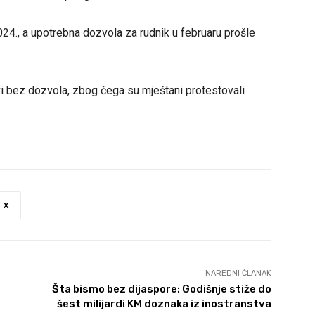
024., a upotrebna dozvola za rudnik u februaru prošle
vi bez dozvola, zbog čega su mještani protestovali
X
NAREDNI ČLANAK
Šta bismo bez dijaspore: Godišnje stiže do
šest milijardi KM doznaka iz inostranstva