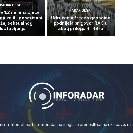
RADAR DESK
RADAR DESK
e 1,2 miliona djece
eno za AI-generisani
Udruženja žrtava genocida
žaj seksualnog
podnijela prigovor RAK-u
lostavljanja
zbog priloga RTRS-a
eni na internet portalu inforadar.ba mogu se prenositi samo uz obavezu 