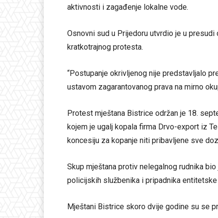
aktivnosti i zagađenje lokalne vode.
Osnovni sud u Prijedoru utvrdio je u presudi 
kratkotrajnog protesta.
“Postupanje okrivljenog nije predstavljalo pr
ustavom zagarantovanog prava na mirno okupl
Protest mještana Bistrice održan je 18. sept
kojem je ugalj kopala firma Drvo-export iz Tesl
koncesiju za kopanje niti pribavljene sve doz
Skup mještana protiv nelegalnog rudnika bio
policijskih službenika i pripadnika entitetske
Mještani Bistrice skoro dvije godine su se prot