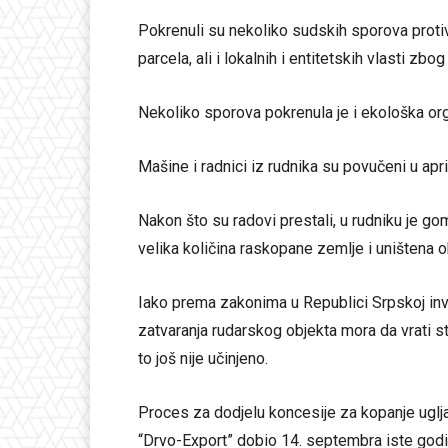
Pokrenuli su nekoliko sudskih sporova protiv
parcela, ali i lokalnih i entitetskih vlasti zb
Nekoliko sporova pokrenula je i ekološka org
Mašine i radnici iz rudnika su povučeni u apri
Nakon što su radovi prestali, u rudniku je gom
velika količina raskopane zemlje i uništena o
Iako prema zakonima u Republici Srpskoj inve
zatvaranja rudarskog objekta mora da vrati st
to još nije učinjeno.
Proces za dodjelu koncesije za kopanje uglja (
“Drvo-Export” dobio 14. septembra iste godin