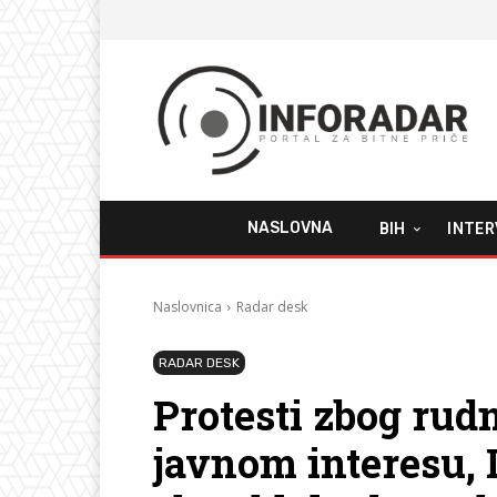
NASLOVNA
BIH
INTER
Naslovnica
Radar desk
RADAR DESK
Protesti zbog rudn
javnom interesu,