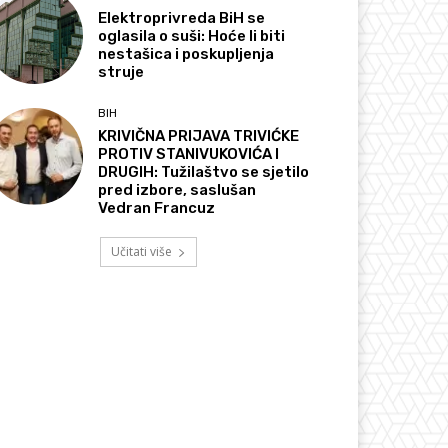
Elektroprivreda BiH se
oglasila o suši: Hoće li biti
nestašica i poskupljenja
struje
BIH
KRIVIČNA PRIJAVA TRIVIĆKE
PROTIV STANIVUKOVIĆA I
DRUGIH: Tužilaštvo se sjetilo
pred izbore, saslušan
Vedran Francuz
Učitati više