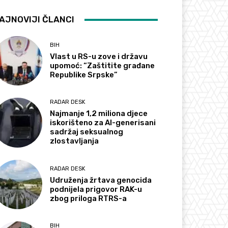
AJNOVIJI ČLANCI
BIH
Vlast u RS-u zove i državu
upomoć: “Zaštitite građane
Republike Srpske”
RADAR DESK
Najmanje 1,2 miliona djece
iskorišteno za AI-generisani
sadržaj seksualnog
zlostavljanja
RADAR DESK
Udruženja žrtava genocida
podnijela prigovor RAK-u
zbog priloga RTRS-a
BIH