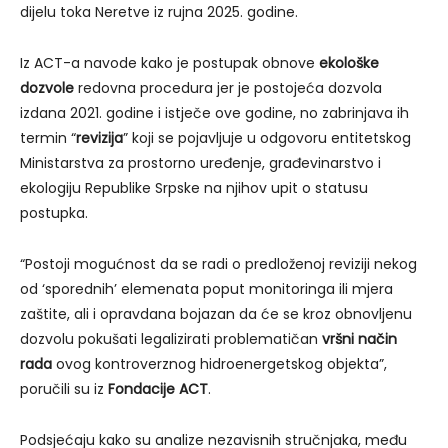
dijelu toka Neretve iz rujna 2025. godine.
Iz ACT-a navode kako je postupak obnove
ekološke
dozvole
redovna procedura jer je postojeća dozvola
izdana 2021. godine i istječe ove godine, no zabrinjava ih
termin “
revizija
” koji se pojavljuje u odgovoru entitetskog
Ministarstva za prostorno uređenje, građevinarstvo i
ekologiju Republike Srpske na njihov upit o statusu
postupka.
“Postoji mogućnost da se radi o predloženoj reviziji nekog
od ‘sporednih’ elemenata poput monitoringa ili mjera
zaštite, ali i opravdana bojazan da će se kroz obnovljenu
dozvolu pokušati legalizirati problematičan
vršni način
rada
ovog kontroverznog hidroenergetskog objekta”,
poručili su iz
Fondacije ACT
.
Podsjećaju kako su analize nezavisnih stručnjaka, među