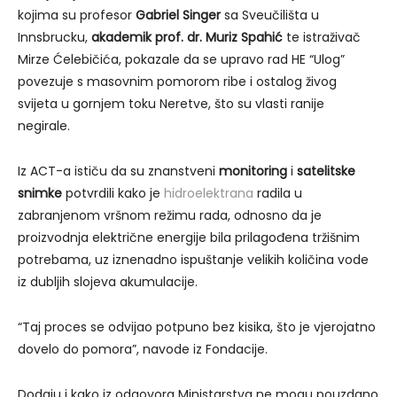
kojima su profesor
Gabriel Singer
sa Sveučilišta u
Innsbrucku,
akademik prof. dr. Muriz Spahić
te istraživač
Mirze Ćelebičića, pokazale da se upravo rad HE “Ulog”
povezuje s masovnim pomorom ribe i ostalog živog
svijeta u gornjem toku Neretve, što su vlasti ranije
negirale.
Iz ACT-a ističu da su znanstveni
monitoring
i
satelitske
snimke
potvrdili kako je
hidroelektrana
radila u
zabranjenom vršnom režimu rada, odnosno da je
proizvodnja električne energije bila prilagođena tržišnim
potrebama, uz iznenadno ispuštanje velikih količina vode
iz dubljih slojeva akumulacije.
“Taj proces se odvijao potpuno bez kisika, što je vjerojatno
dovelo do pomora”, navode iz Fondacije.
Dodaju i kako iz odgovora Ministarstva ne mogu pouzdano