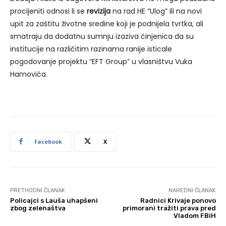
procijeniti odnosi li se
revizija
na rad HE “Ulog” ili na novi
upit za zaštitu životne sredine koji je podnijela tvrtka, ali
smatraju da dodatnu sumnju izaziva činjenica da su
institucije na različitim razinama ranije isticale
pogodovanje projektu “EFT Group” u vlasništvu Vuka
Hamovića.
Facebook
X
PRETHODNI ČLANAK
NAREDNI ČLANAK
Policajci s Lauša uhapšeni
Radnici Krivaje ponovo
zbog zelenaštva
primorani tražiti prava pred
Vladom FBiH