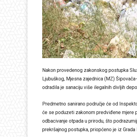
Nakon provedenog zakonskog postupka Služb
Ljubuškog, Mjesna zajednica (MZ) Šipovača
odradila je sanaciju više ilegalnih divljih d
Predmetno sanirano područje će od Inspekto
će se poduzeti zakonom predviđene mjere pro
odbacivanje otpada u prirodu, što podrazumij
prekršajnog postupka, priopćeno je iz Grada