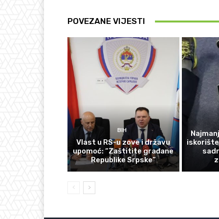
POVEZANE VIJESTI
BIH
Najmanj
Vlast u RS-u zove i državu
iskorišt
upomoć: “Zaštitite građane
sadr
Republike Srpske”
z