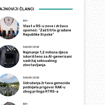
AJNOVIJI ČLANCI
BIH
Vlast u RS-u zove i državu
upomoć: “Zaštitite građane
Republike Srpske”
RADAR DESK
Najmanje 1,2 miliona djece
iskorišteno za AI-generisani
sadržaj seksualnog
zlostavljanja
RADAR DESK
Udruženja žrtava genocida
podnijela prigovor RAK-u
zbog priloga RTRS-a
BIH