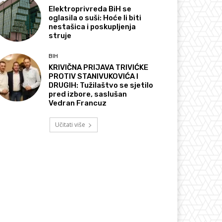
Elektroprivreda BiH se
oglasila o suši: Hoće li biti
nestašica i poskupljenja
struje
BIH
KRIVIČNA PRIJAVA TRIVIĆKE
PROTIV STANIVUKOVIĆA I
DRUGIH: Tužilaštvo se sjetilo
pred izbore, saslušan
Vedran Francuz
Učitati više