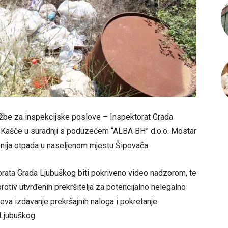
e za inspekcijske poslove – Inspektorat Grada
-Kašče u suradnji s poduzećem “ALBA BH” d.o.o. Mostar
eponija otpada u naseljenom mjestu Šipovača.
rata Grada Ljubuškog biti pokriveno video nadzorom, te
tiv utvrđenih prekršitelja za potencijalno nelegalno
eva izdavanje prekršajnih naloga i pokretanje
 Ljubuškog.