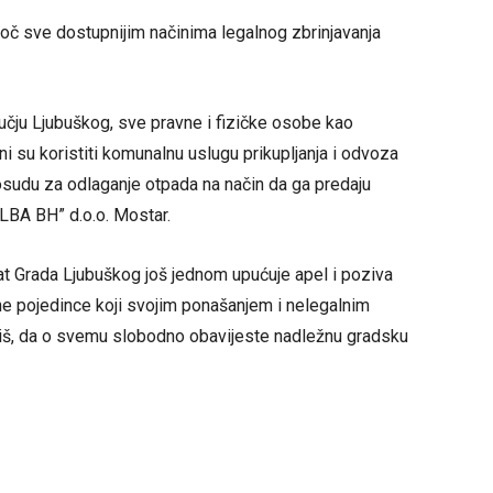
atoč sve dostupnijim načinima legalnog zbrinjavanja
čju Ljubuškog, sve pravne i fizičke osobe kao
 su koristiti komunalnu uslugu prikupljanja i odvoza
udu za odlaganje otpada na način da ga predaju
LBA BH” d.o.o. Mostar.
t Grada Ljubuškog još jednom upućuje apel i poziva
e pojedince koji svojim ponašanjem i nelegalnim
liš, da o svemu slobodno obavijeste nadležnu gradsku