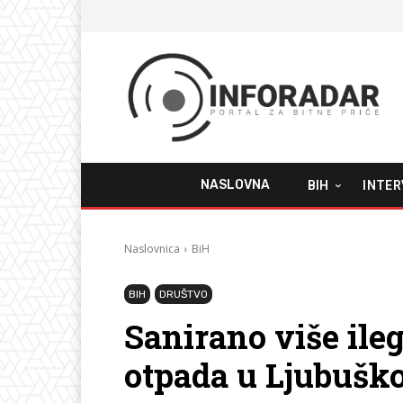
NASLOVNA
BIH
INTER
Naslovnica
BiH
BIH
DRUŠTVO
Sanirano više ileg
otpada u Ljubuš