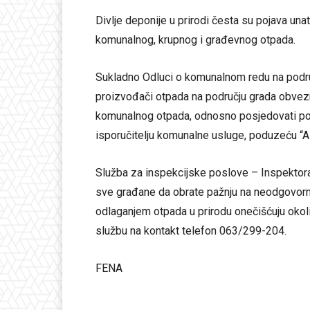
Divlje deponije u prirodi česta su pojava un
komunalnog, krupnog i građevnog otpada.
Sukladno Odluci o komunalnom redu na podru
proizvođači otpada na području grada obvezni
komunalnog otpada, odnosno posjedovati pos
isporučitelju komunalne usluge, poduzeću “A
Služba za inspekcijske poslove – Inspektora
sve građane da obrate pažnju na neodgovorn
odlaganjem otpada u prirodu onečišćuju oko
službu na kontakt telefon 063/299-204.
FENA