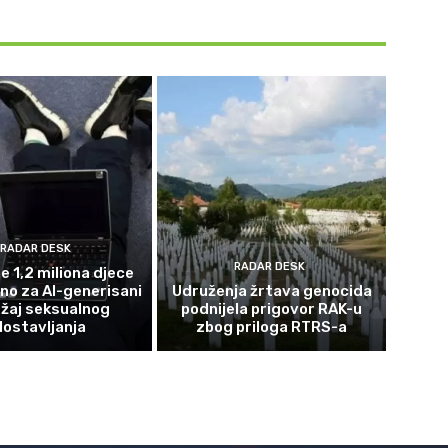
RADAR DESK
RADAR DESK
e 1,2 miliona djece
eno za AI-generisani
Udruženja žrtava genocida
žaj seksualnog
podnijela prigovor RAK-u
lostavljanja
zbog priloga RTRS-a