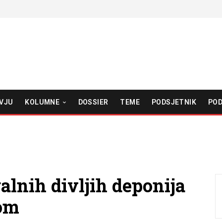
VJU
KOLUMNE
DOSSIER
TEME
PODSJETNIK
POD
alnih divljih deponija
kom