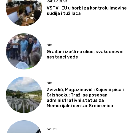
RADAR DESK
VSTV i EU u borbi za kontrolu imovine
sudija i tužilaca
BIH
Građani izašli na ulice, svakodnevni
nestanci vode
BIH
Zvizdić, Magazinović i Kojović pisali
Crishocku: Traži se poseban
administrativni status za
Memorijalni centar Srebrenica
SVIJET