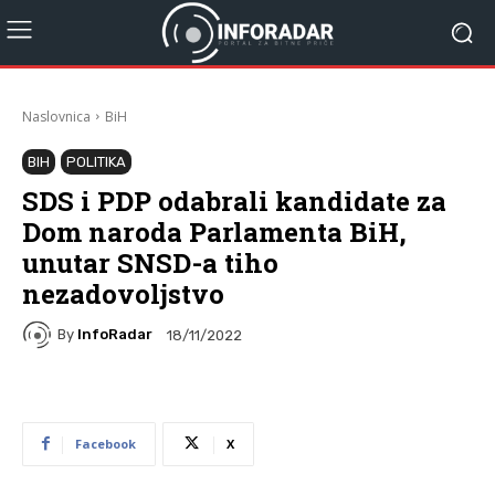
Naslovnica
BiH
BIH
POLITIKA
SDS i PDP odabrali kandidate za
Dom naroda Parlamenta BiH,
unutar SNSD-a tiho
nezadovoljstvo
By
InfoRadar
18/11/2022
Facebook
X