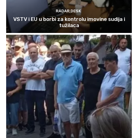
RADAR DESK
VSTV i EU u borbi za kontrolu imovine sudija i
tužilaca