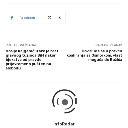
Facebook
X
PRETHODNI ČLANAK
NAREDNI ČLANAK
Dosije Kajganić: Kako je brat
Čović: Ide se u pravcu
glavnog tužioca BiH nakon
koaliranja sa Osmorkom, vlast
bjekstva od pravde
moguća do Božića
prijevremeno pušten na
slobodu
InfoRadar