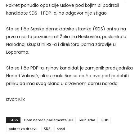
Pokret ponudio opozicije uslove pod kojim bi podržali
kandidate SDS- i PDP-a, no odgovor nije stigao.
Što se tiče Srpske demokratske stranke (SDS) oni su na
prvo mjesto pozicionirali Želimira Neškovića, poslanika u
Narodnoj skupštini RS-a i direktora Doma zdravlje u
Loparama.
Što se tiče PDP-a, njihov kandidat je zamjenik predsjednika
Nenad Vuković, ali su male šanse da će ova partija dobiti
priliku da ima svog člana u državnom domu naroda.
Izvor: Klix
TAGS
Dom naroda parlamenta BiH
klub srba
PDP
pokret za drzavu
SDS
snsd