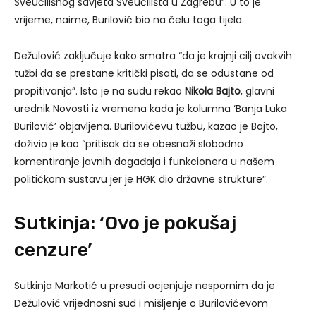
Sveučilišnog savjeta Sveučilišta u Zagrebu”. U to je
vrijeme, naime, Burilović bio na čelu toga tijela.
Dežulović zaključuje kako smatra “da je krajnji cilj ovakvih
tužbi da se prestane kritički pisati, da se odustane od
propitivanja”. Isto je na sudu rekao
Nikola Bajto
, glavni
urednik Novosti iz vremena kada je kolumna ‘Banja Luka
Burilović’ objavljena. Burilovićevu tužbu, kazao je Bajto,
doživio je kao “pritisak da se obesnaži slobodno
komentiranje javnih događaja i funkcionera u našem
političkom sustavu jer je HGK dio državne strukture”.
Sutkinja: ‘Ovo je pokušaj
cenzure’
Sutkinja Markotić u presudi ocjenjuje nespornim da je
Dežulović vrijednosni sud i mišljenje o Burilovićevom