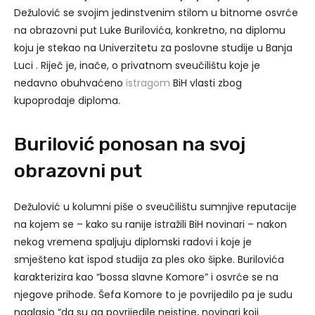
Dežulović se svojim jedinstvenim stilom u bitnome osvrće
na obrazovni put Luke Burilovića, konkretno, na diplomu
koju je stekao na Univerzitetu za poslovne studije u Banja
Luci . Riječ je, inače, o privatnom sveučilištu koje je
nedavno obuhvaćeno
istragom
BiH vlasti zbog
kupoprodaje diploma.
Burilović ponosan na svoj
obrazovni put
Dežulović u kolumni piše o sveučilištu sumnjive reputacije
na kojem se – kako su ranije istražili BiH novinari – nakon
nekog vremena spaljuju diplomski radovi i koje je
smješteno kat ispod studija za ples oko šipke. Burilovića
karakterizira kao “bossa slavne Komore” i osvrće se na
njegove prihode. Šefa Komore to je povrijedilo pa je sudu
naglasio “da su ga povrijedile neistine, novinari koji