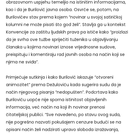
obrazovnom uspjehu temeljio na istinitim informacijama,
kao i da je Burilović javna osoba. Osvrće se, potom, na
Burilovićev stav prema kojem “novinar u svojoj satiričkoj
kolumni ne može pisati što god želi”. Stavlja ga u kontekst
Konvencije za zaštitu ljudskih prava pa ističe kako “proizlazi
da je svrha ove tužbe spriječiti tuženika u objavljivanju
članaka u kojima novinari iznose vrijednosne sudove,
preispituju i komentiraju rad javnih osoba na način koji se
njima ne sviđa”.
Primjećuje sutkinja i kako Burilović iskazuje “otvoreni
animozitet” prema Dežuloviću kada sugerira sudu da je
način njegovog pisanja “nedopušten”. Podcrtava kako
Buriloviću uopće nije sporna istinitost objavljenih
informacija, već način na koji ih novinar prenosi
čitateljskoj publici. “Sve navedeno, po stavu ovog suda,
nije pogrešno nazvati pokušajem cenzure budući se na
opisani način želi nadzirati upravo sloboda izražavanja,