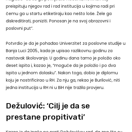
preispituju njegov rad i rad institucija u kojima radi pri
čemu ga u startu etiketiraju kao nešto loše. Žele ga
diskreditirati, poniziti. Ponosan je na svoj obrazovni i
poslovni put”.
Potvrdio je da je pohađao Univerzitet za poslovne studije u
Banja Luci 2005., kada je upisao razlikovnu godinu za
nastavak školovanja. U godinu dana tamo je položio oko
deset ispita i, kazao je, “moguće da je položio i po dva
ispita u jednom dolasku”. Nakon toga, dobio je diplomu
koju je nostrificirao u RH. Za nju ga, rekao je Burilović, niti
jedna institucija u RH ni u BiH nije tražila provjeru.
Dežulović: ‘Cilj je da se
prestane propitivati’
Kazao je da inače ne prati Dežulovićev rad, da zna što su