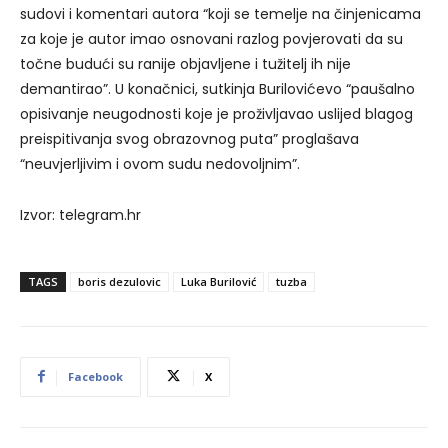
sudovi i komentari autora “koji se temelje na činjenicama
za koje je autor imao osnovani razlog povjerovati da su
točne budući su ranije objavljene i tužitelj ih nije
demantirao”. U konačnici, sutkinja Burilovićevo “paušalno
opisivanje neugodnosti koje je proživljavao uslijed blagog
preispitivanja svog obrazovnog puta” proglašava
“neuvjerljivim i ovom sudu nedovoljnim”.
Izvor: telegram.hr
TAGS
boris dezulovic
Luka Burilović
tuzba
Facebook
X