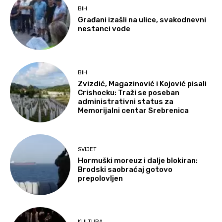
BIH
Građani izašli na ulice, svakodnevni
nestanci vode
BIH
Zvizdić, Magazinović i Kojović pisali
Crishocku: Traži se poseban
administrativni status za
Memorijalni centar Srebrenica
SVIJET
Hormuški moreuz i dalje blokiran:
Brodski saobraćaj gotovo
prepolovljen
KULTURA