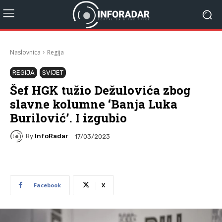
Naslovnica
Regija
REGIJA
SVIJET
Šef HGK tužio Dežulovića zbog
slavne kolumne ‘Banja Luka
Burilović’. I izgubio
By
InfoRadar
17/03/2023
Facebook
X