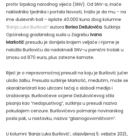
protiv Srpskog narodnog vijeća (SNV). Od SNV-a, inače
nakladnika tjednika i portala Novosti, tražio je da mu – na
ime duševnih boli – isplate 40.000 kuna zbog kolumne
‘
Banja Luka Burilović
‘ autora
Borisa Dežulovića
. Sutkinja
Općinskog građanskog suda u Zagrebu
Ivana
Markotić
presudu je donijela krajem veljače i njome je
naložila Buriloviću da nadoknadi SNV-u parnični trošak u
iznosu od 870 eura, plus zatezne kamate.
Riječ je o nepravomoćnoj presudi na koju je Burilović jučer
uložio žalbu. Presuda sutkinje Markotić, međutim, može se
okarakterizirati kao ubrzani tečaj o slobodi medija i
izražavanja. Burilovićeve ocjene Dežulovićevog stila
pisanja kao “nedopustivog”, sutkinja u presudi naziva
pokušajem cenzure. Burilovićevo poimanje novinarskog
posla pak, u nastavku, naziva “glasnogovorništvom”.
U kolumni ‘Banja Luka Burilović’, objavljenoj 5. veljače 2021.,