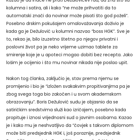
kolumna i satira, ali i kako “ne može prihvatiti da to
automatski znači da novinar može pisati što god poželi”.
Posebno drskim pokušajem omalovažavanja doživio je
kada ga je Dežulović u kolumni nazvao “boss HGK”. Sve je
to, rekao je, bilo izuzetno štetno po njegov privatni i
poslovni život pa je neko vrijeme uzimao tablete za
smirenje koje je u apoteci mogao dobiti bez recepta. Jako
lošim je ocijenio i što mu novinar nikada nije poslao upit.
Nakon tog članka, zaključio je, stav prema njemu se
promijenio i bio je “izložen svakakvim propitivanjima pa je
zbog svega toga bio zakočen i u svom akademskom
obrazovanju”. Boris Dežulović sudu je objasnio da se
satiričkim sredstvima služi kao izričajem, posebno kada
propituje i iznosi vrijednosni sud o javnim osobama. Kazao
je i kako mu je neshvatljivo da “čovjek s takvom diplomom
može biti predsjednik HGK i, još poraznije, predsjednik