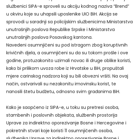
službenici SIPA-e sproveli su akciju kodnog naziva “Brend”
u okviru koje su uhapsili uposlenike UIO BiH. Akcija se
sprovodi u saradnji sa policijskim službenicima Ministarstva
unutrašnjih poslova Republike Srpske i Ministarstva
unutrašnjih poslova Posavskog kantona.
Navedeni osumnjičeni su pod istragom zbog koruptivnih
krivičnih djela, a osumnjičeni su da su tokom prošle i ove
godine, protuzakonito uzimali novac ili druge oblike koristi,
kako bi prilikom uvoza robe iz Hrvatske u BiH, propuštali
mjere carinskog nadzora koji su bili obvezni vršiti. Na ovaj
način, ostvarivali su nezakonitu imovinsku korist, te
nanosili štetu budžetu, odnosno svim građanima BiH.
Kako je saopćeno iz SIPA-e, u toku su pretresi osoba,
stambenih i poslovnih objekata, službenih prostorija
Uprave za indirektno oporezivanje Bosne i Hercegovine i
pokretnih stvari koje koristi 11 osumnjičenih osoba,
službenika Uprave za indirektno oporezivanje Bosne i