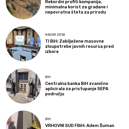
Rekordni profiti kompanija,
minimalna korist za građane i
nepovratna šteta za prirodu
RADAR DESK
TI BiH: Zabilježene masovne
zloupotrebe javnih resursa pred
izbore
BIH
Centralna banka BiH zvanično
aplicirala za pristupanje SEPA
području
BIH
VRHOVNI SUD FBiH: Adem Šuman