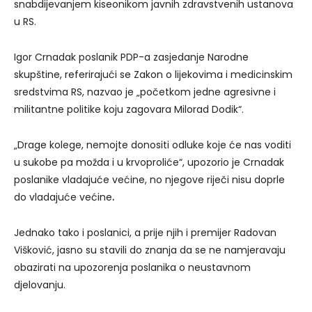
snabdijevanjem kiseonikom javnih zdravstvenih ustanova
u RS.
Igor Crnadak poslanik PDP-a zasjedanje Narodne
skupštine, referirajući se Zakon o lijekovima i medicinskim
sredstvima RS, nazvao je „početkom jedne agresivne i
militantne politike koju zagovara Milorad Dodik“.
„Drage kolege, nemojte donositi odluke koje će nas voditi
u sukobe pa možda i u krvoproliće“, upozorio je Crnadak
poslanike vladajuće većine, no njegove riječi nisu doprle
do vladajuće većine
.
Jednako tako i poslanici, a prije njih i premijer Radovan
Višković, jasno su stavili do znanja da se ne namjeravaju
obazirati na upozorenja poslanika o neustavnom
djelovanju.