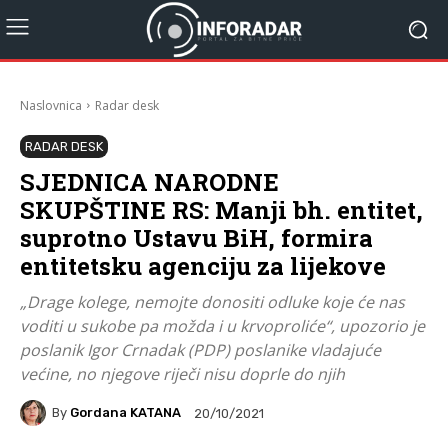
Naslovnica
Radar desk
RADAR DESK
SJEDNICA NARODNE
SKUPŠTINE RS: Manji bh. entitet,
suprotno Ustavu BiH, formira
entitetsku agenciju za lijekove
„Drage kolege, nemojte donositi odluke koje će nas
voditi u sukobe pa možda i u krvoproliće“, upozorio je
poslanik Igor Crnadak (PDP) poslanike vladajuće
većine, no njegove riječi nisu doprle do njih
By
Gordana KATANA
20/10/2021