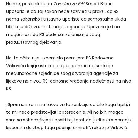
Naime, poslanik kluba
Zajedno za BiH
Senad Bratić
upozorio je da taj zakon neće zaživjeti u praksi, da RS
nema zakonsko i ustavno uporište da samostalno ukida
bilo koju državnu instituciju i agenciju. Upozorio je i na
mogućnost da RS bude sankcionisana zbog
protuustavnog djelovanja.
No, to očito nije uznemirilo premijera RS Radovana
Viškovića koji je istakao da je spreman na sankcije
međunarodne zajednice zbog stvaranja agencije za
lijekove na nivou RS, odnosno vraćanja nadležnosti na nivo
RS.
„Spreman sam na takvu vrstu sankcija od bilo koga trpiti, i
to mi neće predstavljati opterećenje. Ali ne bih mogao
sam sa sobom živjeti i nositi taj teret da ljudi sutra nemaju
kiseonik i da zbog toga počinju umirati“, rekao je Višković.