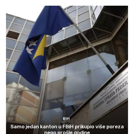
BIH
Samo jedan kanton u FBiH prikupio više poreza
nego prošle godine