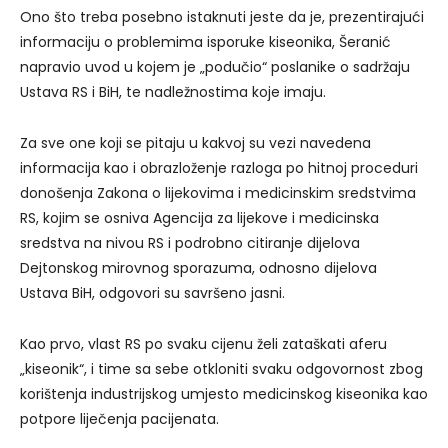
Ono što treba posebno istaknuti jeste da je, prezentirajući
informaciju o problemima isporuke kiseonika, Šeranić
napravio uvod u kojem je „podučio“ poslanike o sadržaju
Ustava RS i BiH, te nadležnostima koje imaju.
Za sve one koji se pitaju u kakvoj su vezi navedena
informacija kao i obrazloženje razloga po hitnoj proceduri
donošenja Zakona o lijekovima i medicinskim sredstvima
RS, kojim se osniva Agencija za lijekove i medicinska
sredstva na nivou RS i podrobno citiranje dijelova
Dejtonskog mirovnog sporazuma, odnosno dijelova
Ustava BiH, odgovori su savršeno jasni.
Kao prvo, vlast RS po svaku cijenu želi zataškati aferu
„kiseonik“, i time sa sebe otkloniti svaku odgovornost zbog
korištenja industrijskog umjesto medicinskog kiseonika kao
potpore liječenja pacijenata.