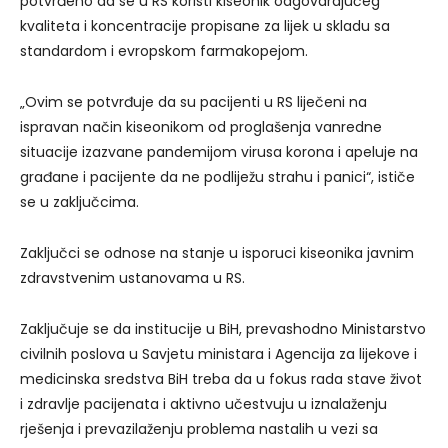
potvrđeno da se u RS koristi kiseonik odgovarajućeg
kvaliteta i koncentracije propisane za lijek u skladu sa
standardom i evropskom farmakopejom.
„Ovim se potvrđuje da su pacijenti u RS liječeni na
ispravan način kiseonikom od proglašenja vanredne
situacije izazvane pandemijom virusa korona i apeluje na
građane i pacijente da ne podliježu strahu i panici“, ističe
se u zaključcima.
Zaključci se odnose na stanje u isporuci kiseonika javnim
zdravstvenim ustanovama u RS.
Zaključuje se da institucije u BiH, prevashodno Ministarstvo
civilnih poslova u Savjetu ministara i Agencija za lijekove i
medicinska sredstva BiH treba da u fokus rada stave život
i zdravlje pacijenata i aktivno učestvuju u iznalaženju
rješenja i prevazilaženju problema nastalih u vezi sa