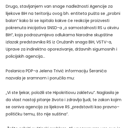
Drugo, stavljanjem van snage nadležnosti Agencije za
lijekove BiH na teritoriju ovog bh. entiteta pušta se „probni
balon“ kako bi se ispitalo kakve će reakcije proizvesti
pokrenuta inicijativa SNSD-a „o samostalnosti RS u okviru
BiH“, koja podrazumijeva odlukama Narodne skupštine
izlazak predstavnika RS iz Oružanih snaga BiH, VSTV-a,
Uprave za indirektno oporezivanje, državnih sigurnosnih i
policijskih agencija…
Poslanica PDP-a Jelena Trivić informaciju Šeranića
nazvala je sramnom i poručila mu:
„Vi ste ljekar, položili ste Hipokritiovu zakletvu“. Naglasila je
da vlast nastoji pitanje života i zdravlja ljudi, te zakon kojim
se osniva agencija za lijekove RS „predstaviti kao pravno–
političku temu, što nije suština“.