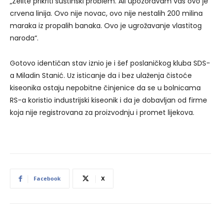
„Želite prikriti suštinski problem. Ali upozoravam vas ovo je
crvena linija. Ovo nije novac, ovo nije nestalih 200 milina
maraka iz propalih banaka. Ovo je ugrožavanje vlastitog
naroda“.
Gotovo identičan stav iznio je i šef poslaničkog kluba SDS-
a Miladin Stanić. Uz isticanje da i bez ulaženja čistoće
kiseonika ostaju nepobitne činjenice da se u bolnicama
RS-a koristio industrijski kiseonik i da je dobavljan od firme
koja nije registrovana za proizvodnju i promet lijekova.
Facebook
X