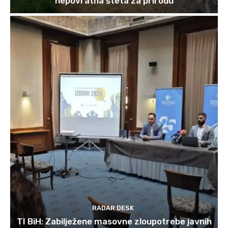
nepovratna šteta za prirodu
RADAR DESK
TI BiH: Zabilježene masovne zloupotrebe javnih