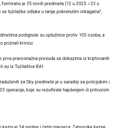
ni, formirano je 35 novih predmeta (12 u 2025. i 23 u
 se tužilačke odluke u ranije pokrenutim istragama”,
edmetima podignute su optužnice protiv 105 osoba, a
priznali krivicu.
prva pravosnažna presuda sa dokazima iz kriptovanih
li su iz Tužilaštva BiH.
zaduženih za Sky predmete je u saradnji sa policijskim i
 operacije, koje su rezultirale hapšenjem ili pritvorom
h kazni je 34 godine i četiri mjeseca. Zatvorske kazne