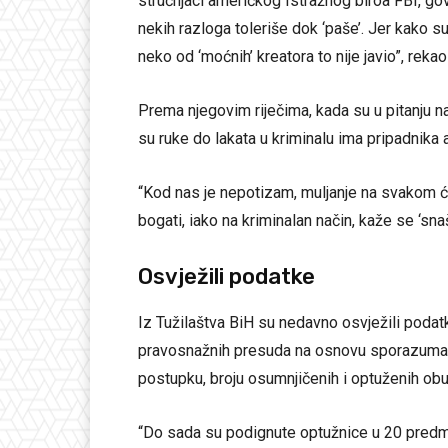
stručnjaci američkog Istražnog biroa FBI, gov
nekih razloga toleriše dok ‘paše’. Jer kako s
neko od ‘moćnih’ kreatora to nije javio”, reka
Prema njegovim riječima, kada su u pitanju n
su ruke do lakata u kriminalu ima pripadnika
“Kod nas je nepotizam, muljanje na svakom ćo
bogati, iako na kriminalan način, kaže se ‘s
Osvježili podatke
Iz Tužilaštva BiH su nedavno osvježili podat
pravosnažnih presuda na osnovu sporazuma 
postupku, broju osumnjičenih i optuženih o
“Do sada su podignute optužnice u 20 predm