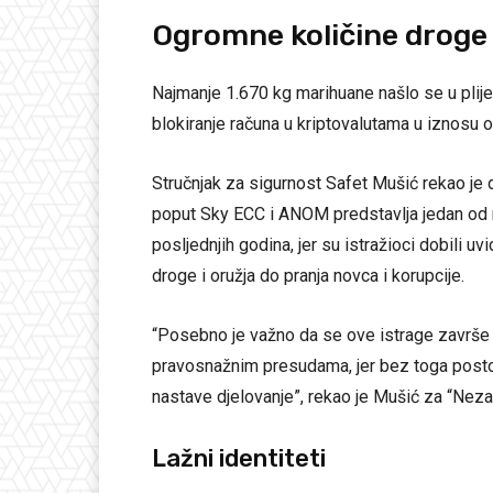
Ogromne količine droge
Najmanje 1.670 kg marihuane našlo se u plijen
blokiranje računa u kriptovalutama u iznosu
Stručnjak za sigurnost Safet Mušić rekao je 
poput Sky ECC i ANOM predstavlja jedan od n
posljednjih godina, jer su istražioci dobili u
droge i oružja do pranja novca i korupcije.
“Posebno je važno da se ove istrage završe
pravosnažnim presudama, jer bez toga postoj
nastave djelovanje”, rekao je Mušić za “Neza
Lažni identiteti