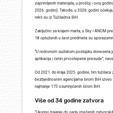
zaprimljenih materijala, u prošloj i ovoj godi
2026. godini). Takođe, u 2026. godini očekuju
rekli su iz Tužilaštva BiH.
Zaključno sa krajem marta, u Sky i ANOM pr
18 optuženih u šest predmeta su sporazumno 
“U redovnom sudskom postupku donesena je 
aplikacija i četiri prvostepene presude”, nave
Od 2021. do kraja 2025. godine, tim tužilaca 
bezbjednosnim agencijama širom BiH izveo 33
najmanje 175 osumnjičenih širom BiH.
Više od 34 godine zatvora
“Ukupno trajanje do sada izrečenih zatvorski