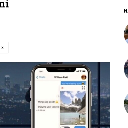
ni
N
X