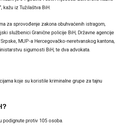
 kažu iz Tužilaštva BiH.
jama za sprovođenje zakona obuhvaćenih istragom,
ski službenici Granične policije BiH, Državne agencije
ke Srpske, MUP-a Hercegovačko-neretvanskog kantona,
nistarstvu sigurnosti BiH, te dva advokata.
ijama koje su koristile kriminalne grupe za tajnu
H?
u podignute protiv 105 osoba.