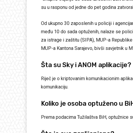
su u rasponu od jedne do pet godina zatvora”,
Od ukupno 30 zaposlenih u policiji i agenci
među 10 do sada optuženih, nalaze se policij
za istrage i zaštitu (SIPA), MUP-a Republi
MUP-a Kantona Sarajevo, bivši savjetnik u Mi
Šta su Sky i ANOM aplikacije?
Riječ je o kriptovanim komunikacionim aplikac
komunikaciju.
Koliko je osoba optuženo u Bi
Prema podacima Tužilaštva BiH, optužnice s