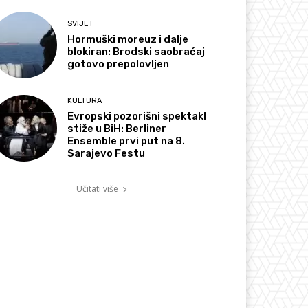
SVIJET
Hormuški moreuz i dalje
blokiran: Brodski saobraćaj
gotovo prepolovljen
KULTURA
Evropski pozorišni spektakl
stiže u BiH: Berliner
Ensemble prvi put na 8.
Sarajevo Festu
Učitati više