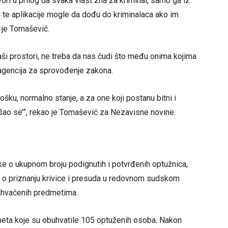
ori u prilog da svaka vlast zna za kriminal, samo ga iz
u te aplikacije mogle da dođu do kriminalaca ako im
o je Tomašević.
aši prostori, ne treba da nas čudi što među onima kojima
 agencija za sprovođenje zakona.
šku, normalno stanje, a za one koji postanu bitni i
našao se’”, rekao je Tomašević za Nezavisne novine.
ke o ukupnom broju podignutih i potvrđenih optužnica,
o priznanju krivice i presuda u redovnom sudskom
buhvaćenih predmetima.
eta koje su obuhvatile 105 optuženih osoba. Nakon