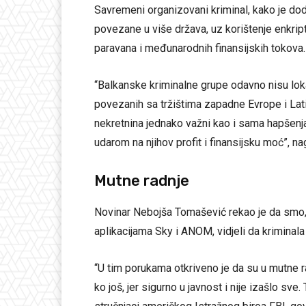
Savremeni organizovani kriminal, kako je do
povezane u više država, uz korištenje enkript
paravana i međunarodnih finansijskih tokova.
“Balkanske kriminalne grupe odavno nisu lok
povezanih sa tržištima zapadne Evrope i Lat
nekretnina jednako važni kao i sama hapšenja
udarom na njihov profit i finansijsku moć”, na
Mutne radnje
Novinar Nebojša Tomašević rekao je da smo, 
aplikacijama Sky i ANOM, vidjeli da kriminala
“U tim porukama otkriveno je da su u mutne rad
ko još, jer sigurno u javnost i nije izašlo sve