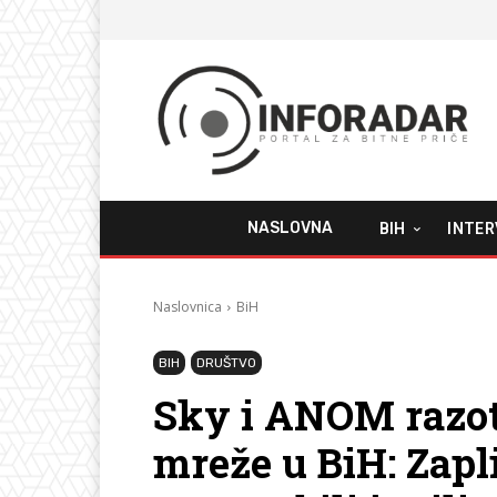
NASLOVNA
BIH
INTER
Naslovnica
BiH
BIH
DRUŠTVO
Sky i ANOM razot
mreže u BiH: Zapli