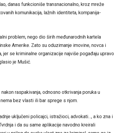
dao, danas funkcioniše transnacionalno, kroz mreže
ovanih komunikacija, lažnih identiteta, kompanija-
alni problem, nego dio širih međunarodnih kartela
inske Amerike. Zato su oduzimanje imovine, novca i
, jer se kriminalne organizacije najviše pogađaju upravo
glasio je Mušić.
nakon raspakivanja, odnosno otkrivanja poruka u
 nema bez vlasti ili bar sprege s njom.
nje uključeni policajci, istražioci, advokati…, a ko zna i
. Tvrdnja i da su same aplikacije navodno kreirali