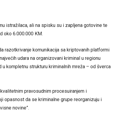
u istražilaca, ali na spisku su i zapljena gotovine te
 od oko 6.000.000 KM.
da razotkrivanje komunikacija sa kriptovanih platformi
ajvećih udara na organizovani kriminal u regionu
vid u kompletnu strukturu kriminalnih mreža – od šverca
 kvalitetnim pravosudnim procesuiranjem i
i opasnost da se kriminalne grupe reorganizuju i
visne novine”.