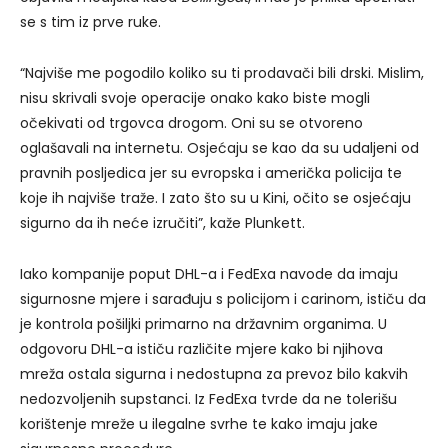
se s tim iz prve ruke.
“Najviše me pogodilo koliko su ti prodavači bili drski. Mislim,
nisu skrivali svoje operacije onako kako biste mogli
očekivati od trgovca drogom. Oni su se otvoreno
oglašavali na internetu. Osjećaju se kao da su udaljeni od
pravnih posljedica jer su evropska i američka policija te
koje ih najviše traže. I zato što su u Kini, očito se osjećaju
sigurno da ih neće izručiti”, kaže Plunkett.
Iako kompanije poput DHL-a i FedExa navode da imaju
sigurnosne mjere i sarađuju s policijom i carinom, ističu da
je kontrola pošiljki primarno na državnim organima. U
odgovoru DHL-a ističu različite mjere kako bi njihova
mreža ostala sigurna i nedostupna za prevoz bilo kakvih
nedozvoljenih supstanci. Iz FedExa tvrde da ne tolerišu
korištenje mreže u ilegalne svrhe te kako imaju jake