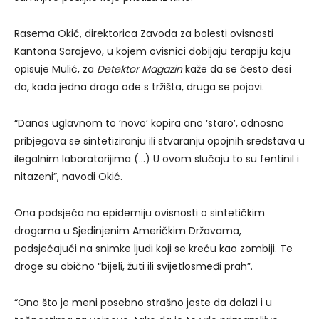
Rasema Okić, direktorica Zavoda za bolesti ovisnosti
Kantona Sarajevo, u kojem ovisnici dobijaju terapiju koju
opisuje Mulić, za
Detektor Magazin
kaže da se često desi
da, kada jedna droga ode s tržišta, druga se pojavi.
“Danas uglavnom to ‘novo’ kopira ono ‘staro’, odnosno
pribjegava se sintetiziranju ili stvaranju opojnih sredstava u
ilegalnim laboratorijima (…) U ovom slučaju to su fentinil i
nitazeni”, navodi Okić.
Ona podsjeća na epidemiju ovisnosti o sintetičkim
drogama u Sjedinjenim Američkim Državama,
podsjećajući na snimke ljudi koji se kreću kao zombiji. Te
droge su obično “bijeli, žuti ili svijetlosmeđi prah”.
“Ono što je meni posebno strašno jeste da dolazi i u