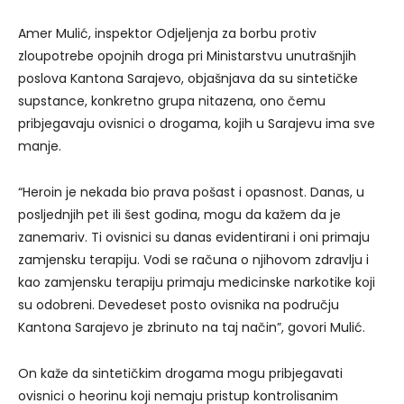
Amer Mulić, inspektor Odjeljenja za borbu protiv
zloupotrebe opojnih droga pri Ministarstvu unutrašnjih
poslova Kantona Sarajevo, objašnjava da su sintetičke
supstance, konkretno grupa nitazena, ono čemu
pribjegavaju ovisnici o drogama, kojih u Sarajevu ima sve
manje.
“Heroin je nekada bio prava pošast i opasnost. Danas, u
posljednjih pet ili šest godina, mogu da kažem da je
zanemariv. Ti ovisnici su danas evidentirani i oni primaju
zamjensku terapiju. Vodi se računa o njihovom zdravlju i
kao zamjensku terapiju primaju medicinske narkotike koji
su odobreni. Devedeset posto ovisnika na području
Kantona Sarajevo je zbrinuto na taj način”, govori Mulić.
On kaže da sintetičkim drogama mogu pribjegavati
ovisnici o heorinu koji nemaju pristup kontrolisanim