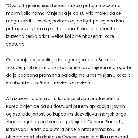
“Ovo je trgovina supstancama koje putuju u izuzetno
malim količinama. Činjenica je da su vrlo male i da se
mogu sakriti u svakoj poštanskoj pošiljci, pa izgleda kao
potraga za iglom u plastu sijena. Policiji je općenito
izuzetno teško otkriti velike količine nitazena”, kaže
Scaturro.
On dodaje da je policijskim agencijama na Balkanu
također problematično i zastarjelo razumijevanje droga te
da je potrebna promjena paradigme u razmišljanju kako bi
se uhvatilo u koštac s novim izazovima.
A ti izazovi se očituju i u lakoći pristupa prodavačima.
Pored činjenice da su dostupni putem aplikacija i javnih
oglasa, udaljenost od kupca im dozvoljava manjak brige
zbog mogućeg problema s policijom. Connor Plunkett,
istraživač i jedan od autora priče o nitazenima koju je
objavila medijska kuća
Bellingcat
, imao je priliku upoznati