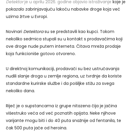
Detektor
je u aprilu 2026. godine objavio istraživanje
koje je
pokazalo zabrinjavajuću lakoću nabavke droge koja već
uzima žrtve u Evropi.
Novinari
Detektora
su se predstavili kao kupci. Tokom
nekoliko sedmica stupali su u kontakt s prodavačima koji
ove droge nude putem interneta. Čitava mreža prodaje
koja funkcioniše gotovo otvoreno.
U direktnoj komunikaciji, prodavači su bez ustručavanja
nudili slanje droga u zemlje regiona, uz tvrdnje da koriste
standardne kurirske službe i da pošiljke stižu za svega
nekoliko dana.
Riječ je o supstancama iz grupe nitazena čija je jačina
višestruko veća od već poznatih opijata. Neke njihove
varijante mogu biti i do 40 puta snažnije od fentanila, te
čak 500 puta jače od heroina.