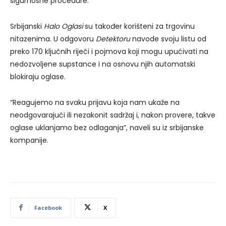
sigurnosne procedure.
Srbijanski
Halo Oglasi
su također korišteni za trgovinu
nitazenima. U odgovoru
Detektoru
navode svoju listu od
preko 170 ključnih riječi i pojmova koji mogu upućivati na
nedozvoljene supstance i na osnovu njih automatski
blokiraju oglase.
“Reagujemo na svaku prijavu koja nam ukaže na
neodgovarajući ili nezakonit sadržaj i, nakon provere, takve
oglase uklanjamo bez odlaganja”, naveli su iz srbijanske
kompanije.
Facebook
X