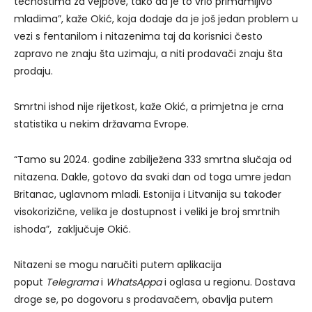
tečnostima za vejpove, tako da je to vrlo primamljivo
mladima”, kaže Okić, koja dodaje da je još jedan problem u
vezi s fentanilom i nitazenima taj da korisnici često
zapravo ne znaju šta uzimaju, a niti prodavači znaju šta
prodaju.
Smrtni ishod nije rijetkost, kaže Okić, a primjetna je crna
statistika u nekim državama Evrope.
“Tamo su 2024. godine zabilježena 333 smrtna slučaja od
nitazena. Dakle, gotovo da svaki dan od toga umre jedan
Britanac, uglavnom mladi. Estonija i Litvanija su također
visokorizične, velika je dostupnost i veliki je broj smrtnih
ishoda”, zaključuje Okić.
Nitazeni se mogu naručiti putem aplikacija
poput
Telegrama
i
WhatsAppa
i oglasa u regionu. Dostava
droge se, po dogovoru s prodavačem, obavlja putem