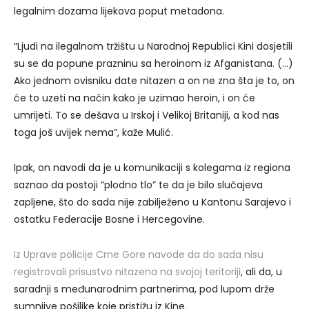
legalnim dozama lijekova poput metadona.
“Ljudi na ilegalnom tržištu u Narodnoj Republici Kini dosjetili
su se da popune prazninu sa heroinom iz Afganistana. (…)
Ako jednom ovisniku date nitazen a on ne zna šta je to, on
će to uzeti na način kako je uzimao heroin, i on će
umrijeti. To se dešava u Irskoj i Velikoj Britaniji, a kod nas
toga još uvijek nema”, kaže Mulić.
Ipak, on navodi da je u komunikaciji s kolegama iz regiona
saznao da postoji “plodno tlo” te da je bilo slučajeva
zapljene, što do sada nije zabilježeno u Kantonu Sarajevo i
ostatku Federacije Bosne i Hercegovine.
Iz Uprave policije Crne Gore navode da do sada nisu
registrovali prisustvo nitazena na svojoj teritoriji
, ali da, u
saradnji s međunarodnim partnerima, pod lupom drže
sumnjive pošiljke koje pristižu iz Kine.