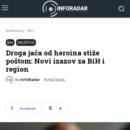
Naslovnica
BiH
BIH
DRUŠTVO
Droga jača od heroina stiže
poštom: Novi izazov za BiH i
region
By
InfoRadar
15/05/2026
Facebook
X