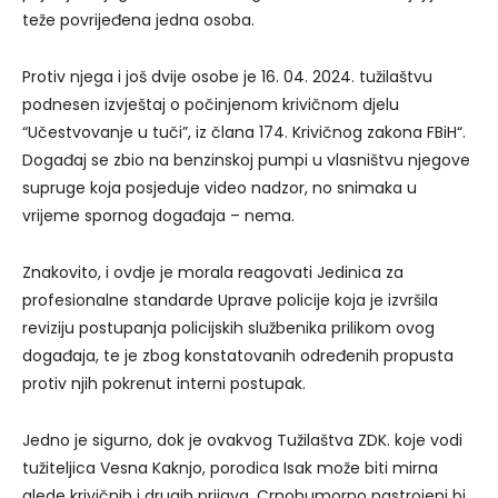
teže povrijeđena jedna osoba.
Protiv njega i još dvije osobe je 16. 04. 2024. tužilaštvu
podnesen izvještaj o počinjenom krivičnom djelu
“Učestvovanje u tuči”, iz člana 174. Krivičnog zakona FBiH“.
Događaj se zbio na benzinskoj pumpi u vlasništvu njegove
supruge koja posjeduje video nadzor, no snimaka u
vrijeme spornog događaja – nema.
Znakovito, i ovdje je morala reagovati Jedinica za
profesionalne standarde Uprave policije koja je izvršila
reviziju postupanja policijskih službenika prilikom ovog
događaja, te je zbog konstatovanih određenih propusta
protiv njih pokrenut interni postupak.
Jedno je sigurno, dok je ovakvog Tužilaštva ZDK. koje vodi
tužiteljica Vesna Kaknjo, porodica Isak može biti mirna
glede krivičnih i drugih prijava. Crnohumorno nastrojeni bi