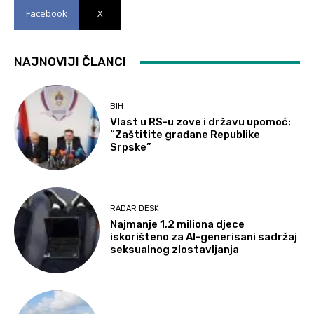
Facebook
X
NAJNOVIJI ČLANCI
BIH
Vlast u RS-u zove i državu upomoć:
“Zaštitite građane Republike
Srpske”
RADAR DESK
Najmanje 1,2 miliona djece
iskorišteno za AI-generisani sadržaj
seksualnog zlostavljanja