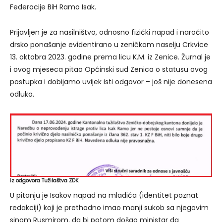
Federacije BiH Ramo Isak.
Prijavljen je za nasilništvo, odnosno fizički napad i naročito
drsko ponašanje evidentirano u zeničkom naselju Crkvice
13. oktobra 2023. godine prema licu K.M. iz Zenice. Žurnal je
i ovog mjeseca pitao Općinski sud Zenica o statusu ovog
postupka i dobijamo uvijek isti odgovor – još nije donesena
odluka.
iz odgovora Tužilaštva ZDK
U pitanju je Isakov napad na mladića (identitet poznat
redakciji) koji je prethodno imao manji sukob sa njegovim
sinom Rusmirom, da bi potom došao ministar da