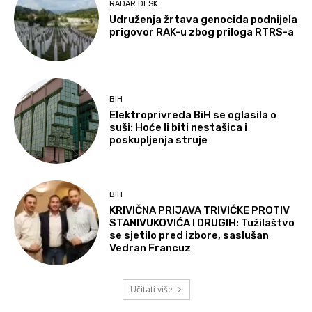
RADAR DESK
Udruženja žrtava genocida podnijela
prigovor RAK-u zbog priloga RTRS-a
BIH
Elektroprivreda BiH se oglasila o
suši: Hoće li biti nestašica i
poskupljenja struje
BIH
KRIVIČNA PRIJAVA TRIVIĆKE PROTIV
STANIVUKOVIĆA I DRUGIH: Tužilaštvo
se sjetilo pred izbore, saslušan
Vedran Francuz
Učitati više