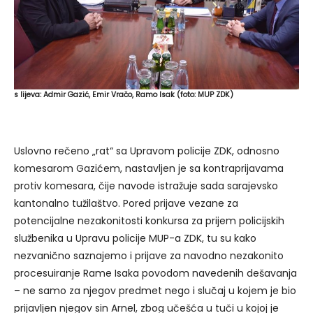
s lijeva: Admir Gazić, Emir Vračo, Ramo Isak (foto: MUP ZDK)
Uslovno rečeno „rat“ sa Upravom policije ZDK, odnosno
komesarom Gazićem, nastavljen je sa kontraprijavama
protiv komesara, čije navode istražuje sada sarajevsko
kantonalno tužilaštvo. Pored prijave vezane za
potencijalne nezakonitosti konkursa za prijem policijskih
službenika u Upravu policije MUP-a ZDK, tu su kako
nezvanično saznajemo i prijave za navodno nezakonito
procesuiranje Rame Isaka povodom navedenih dešavanja
– ne samo za njegov predmet nego i slučaj u kojem je bio
prijavljen njegov sin Arnel, zbog učešća u tuči u kojoj je