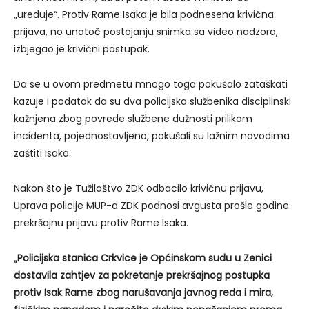
„ureduje“. Protiv Rame Isaka je bila podnesena krivična
prijava, no unatoč postojanju snimka sa video nadzora,
izbjegao je krivični postupak.
Da se u ovom predmetu mnogo toga pokušalo zataškati
kazuje i podatak da su dva policijska službenika disciplinski
kažnjena zbog povrede službene dužnosti prilikom
incidenta, pojednostavljeno, pokušali su lažnim navodima
zaštiti Isaka.
Nakon što je Tužilaštvo ZDK odbacilo krivičnu prijavu,
Uprava policije MUP-a ZDK podnosi avgusta prošle godine
prekršajnu prijavu protiv Rame Isaka.
„Policijska stanica Crkvice je Općinskom sudu u Zenici
dostavila zahtjev za pokretanje prekršajnog postupka
protiv Isak Rame zbog narušavanja javnog reda i mira,