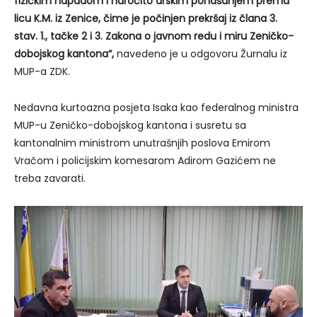
fizičkim napadom i naročito drskim ponašanjem prema
licu K.M. iz Zenice, čime je počinjen prekršaj iz člana 3.
stav. 1., tačke 2 i 3. Zakona o javnom redu i miru Zeničko-
dobojskog kantona“,
navedeno je u odgovoru Žurnalu iz
MUP-a ZDK.
Nedavna kurtoazna posjeta Isaka kao federalnog ministra
MUP-u Zeničko-dobojskog kantona i susretu sa
kantonalnim ministrom unutrašnjih poslova Emirom
Vračom i policijskim komesarom Adirom Gazićem ne
treba zavarati.