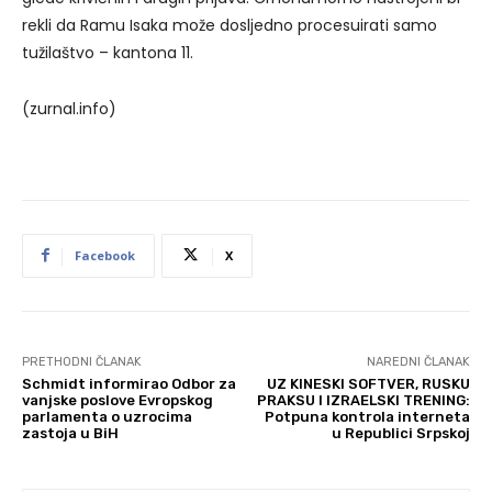
rekli da Ramu Isaka može dosljedno procesuirati samo
tužilaštvo – kantona 11.
(zurnal.info)
Facebook
X
PRETHODNI ČLANAK
NAREDNI ČLANAK
Schmidt informirao Odbor za
UZ KINESKI SOFTVER, RUSKU
vanjske poslove Evropskog
PRAKSU I IZRAELSKI TRENING:
parlamenta o uzrocima
Potpuna kontrola interneta
zastoja u BiH
u Republici Srpskoj