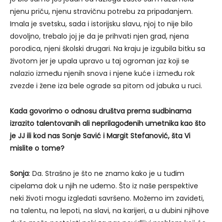
njenu priču, njenu stravičnu potrebu za pripadanjem.
Imala je svetsku, sada i istorijsku slavu, njoj to nije bilo
dovoljno, trebalo joj je da je prihvati njen grad, njena
porodica, njeni školski drugari. Na kraju je izgubila bitku sa
životom jer je upala upravo u taj ogroman jaz koji se
nalazio između njenih snova i njene kuće i između rok
zvezde i žene iza bele ograde sa pitom od jabuka u ruci.
Kada govorimo o odnosu društva prema sudbinama
izrazito talentovanih ali neprilagođenih umetnika kao što
je JJ ili kod nas Sonje Savić i Margit Stefanović, šta Vi
mislite o tome?
Sonja
: Da. Strašno je što ne znamo kako je u tuđim
cipelama dok u njih ne uđemo. Što iz naše perspektive
neki životi mogu izgledati savršeno. Možemo im zavideti,
na talentu, na lepoti, na slavi, na karijeri, a u dubini njihove