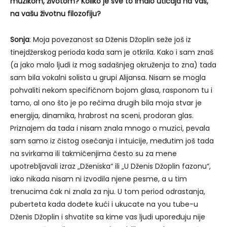
muzikom, životom? Koliko je sve to imalo uticaja na Vas,
na vašu životnu filozofiju?
Sonja
: Moja povezanost sa Dženis Džoplin seže još iz
tinejdžerskog perioda kada sam je otkrila. Kako i sam znaš
(a jako malo ljudi iz mog sadašnjeg okruženja to zna) tada
sam bila vokalni solista u grupi Alijansa. Nisam se mogla
pohvaliti nekom specifičnom bojom glasa, rasponom tu i
tamo, al ono što je po rečima drugih bila moja stvar je
energija, dinamika, hrabrost na sceni, prodoran glas.
Priznajem da tada i nisam znala mnogo o muzici, pevala
sam samo iz čistog osećanja i intuicije, međutim još tada
na svirkama ili takmičenjima često su za mene
upotrebljavali izraz „Dženiska“ ili „U Dženis Džoplin fazonu“,
iako nikada nisam ni izvodila njene pesme, a u tim
trenucima čak ni znala za nju. U tom period odrastanja,
puberteta kada dođete kući i ukucate na you tube-u
Dženis Džoplin i shvatite sa kime vas ljudi upoređuju nije