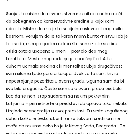
Sonja
: Ja mislim da u svom stvaranju nikada neću moći
da pobegnem od konzervativne sredine u kojoj sam
odrasla. Mislim da me je ta socijalna uslovnost napravila
besnom. Verujem da je to koren mom buntovništvu i da je
to i sada, mnogo godina nakon što sam iz iste sredine
otišla ostalo usađeno u meni – postalo deo mog
karaktera. Mesto mog rođenja je današnji Port Artur:
duhom učmala sredina čiji mentalitet ubija drugačivost i
svim silama ljude gura u kalupe. Uvek za to sam krivila
nepostojanje pozorišta u ovom gradu. Sigurna sam da bi
sve bilo drugačije. Često sam se u ovom gradu osećala
kao da se non-stop sudaram sa nekim pokretnim
kutijama – primetićete u predstavi da upravo tako nekako
i izgleda scenografija u ovoj predstavi. Tu vrsta zagušenog
duha i koliko je teško izboriti se sa takvom sredinom ne
može da razume neko ko je iz Novog Sada, Beograda… To
je bio samo još jedan od razloga zašto sam razumela