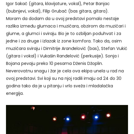
Igor Sakač (gitara, klavijature, vokal), Petar Banjac
(bubnjevi, vokal), Filip Grubač (bas gitara, gitara).
Moram da dodam da u ovoj predstavi pomalo nestaje
razlika između glumaca i muzičara, obzirom da muzičari i
glume, a glumci i sviraju. Bio je to ozbiljan poduhvat i za
jedne i za druge i izlazak iz zone komfora. Tako da, osim
muzičara sviraju i Dimitrije Aranđelović (bas), Stefan Vukić
(gitara i vokal) i Vukašin Ranđelović (perkusije). Sonja i
Bojana pevaju preko 10 pesama Dženis Džoplin.
Neverovatnu snagu i žar je cela ova ekipa unela u rad na
ovoj predstavi. Svi koji su na njoj radili imaju od 24 do 30
godina tako da je u pitanju i vrlo sveža i mladalačka
energija.