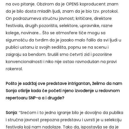
na ovo pitanje. Obzirom da je OPENS koproducent znam
da je bilo dosta mladih ljudi, znam da je bio tzv. protokol.
On podrazumeva stručnu javnost; kritičare, direktore
festivala, drugih pozorišta, selektore, upravnike, razne
kolege, novinare… Što se atmosfere tiče mogu sa
sigurnošću da tvrdim da je jaaako malo falilo da svi ljudi u
publici ustanu iz svojih sedišta, popnu se na scenu i
zaigraju sa bendom. Srušili smo četvrti zid i pozorišne
konvencionalnosti i niko nije ostao ravnodušan na pravi
rokenrol.
Pošto je sadržaj ove predstave intrigantan, želimo da nam
Sonja otkrije kada će početi njeno izvođenje u redovnom
repertoaru SNP-a a i drugde?
Sonja
: ‘’Srećom i to jedno igranje bilo je dovoljno da publika
i stručna javnost prepozna predstavu i uvrsti je u selekciju
festivala koji nam nadolaze. Tako da, ispostavlja se da je