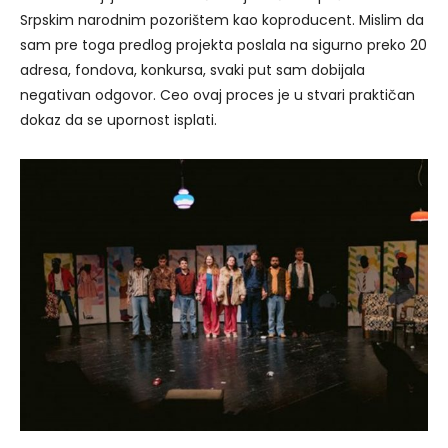
Srpskim narodnim pozorištem kao koproducent. Mislim da
sam pre toga predlog projekta poslala na sigurno preko 20
adresa, fondova, konkursa, svaki put sam dobijala
negativan odgovor. Ceo ovaj proces je u stvari praktičan
dokaz da se upornost isplati.