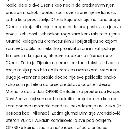
rodila ideja o dve Dženis kao način da predstavim njen
unutrašnji sukob i borbu, kao i dve strane njene ličnosti;
jedna koja predstavlja Dženis koju poznajemo i ona druga
Dženis za koju niko nije mogao ni da pretpostavi da je ova
prva u sebi nosi. Tek nakon toga sam konktaktirala Tijanu
Grumić, koleginicu dramaturškinju i prijateljicu sa kojom
sam već radila na nekoliko projekata ranije i zatrpala je
tim svojim knjigama, filmovima, slikama i člancima o
Dženis. Tada je Tijaninim perom nastao i tekst. U stvari je
moja misija prvo bila da ih zarazim Dženiskom. Međutim,
dugo je vremena prošlo dok se nije sve poklopilo onako
kako sam ja želela da bi se predstava uopšte i desila.
Morao je da se desi OPENS Omladinska prestonica Evrope
Novi Sad za koji sam radila nekoliko projekata na kojima
sam ponovo upoznala bend
UV
, nekadašanja UVERTIRA (iz
perioda kad i Alijansa). Zatim glumci Dimitrije Aranđelović,
Stefan Vukić i Vukašin Ranđelović, a sve pod okriljem
OPENS-a koji je stao iza naše ideje i ušao u priču sa