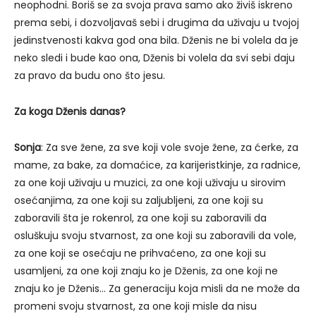
neophodni. Boriš se za svoja prava samo ako živiš iskreno
prema sebi, i dozvoljavaš sebi i drugima da uživaju u tvojoj
jedinstvenosti kakva god ona bila. Dženis ne bi volela da je
neko sledi i bude kao ona, Dženis bi volela da svi sebi daju
za pravo da budu ono što jesu.
Za koga Dženis danas?
Sonja
: Za sve žene, za sve koji vole svoje žene, za ćerke, za
mame, za bake, za domaćice, za karijeristkinje, za radnice,
za one koji uživaju u muzici, za one koji uživaju u sirovim
osećanjima, za one koji su zaljubljeni, za one koji su
zaboravili šta je rokenrol, za one koji su zaboravili da
osluškuju svoju stvarnost, za one koji su zaboravili da vole,
za one koji se osećaju ne prihvaćeno, za one koji su
usamljeni, za one koji znaju ko je Dženis, za one koji ne
znaju ko je Dženis… Za generaciju koja misli da ne može da
promeni svoju stvarnost, za one koji misle da nisu