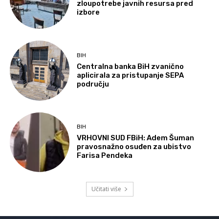
zloupotrebe javnih resursa pred
izbore
BIH
Centralna banka BiH zvanično
aplicirala za pristupanje SEPA
području
BIH
VRHOVNI SUD FBiH: Adem Šuman
pravosnažno osuđen za ubistvo
Farisa Pendeka
Učitati više