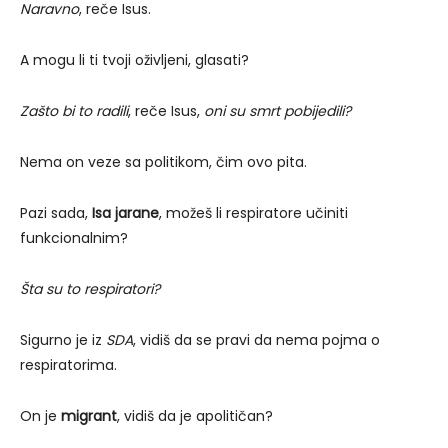
Naravno
, reče Isus.
A mogu li ti tvoji oživljeni, glasati?
Zašto bi to radili
, reče Isus,
oni su smrt pobijedili?
Nema on veze sa politikom, čim ovo pita.
Pazi sada,
Isa jarane
, možeš li respiratore učiniti
funkcionalnim?
Šta su to respiratori?
Sigurno je iz
SDA
, vidiš da se pravi da nema pojma o
respiratorima.
On je
migrant
, vidiš da je apolitičan?