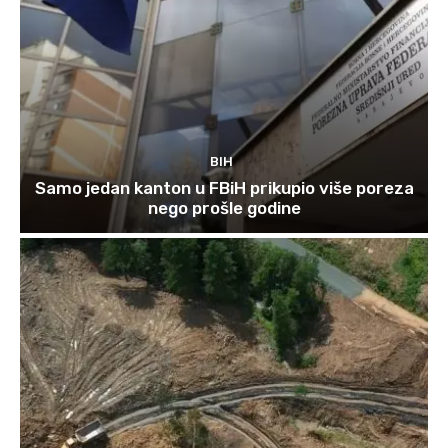
BIH
Samo jedan kanton u FBiH prikupio više poreza
nego prošle godine