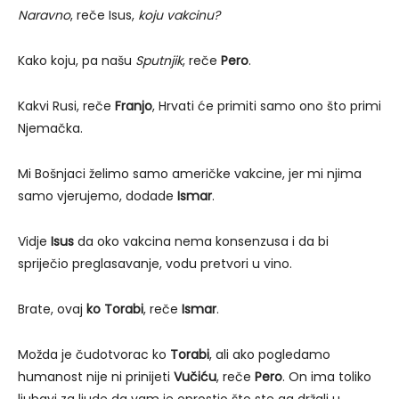
Naravno
, reče Isus,
koju vakcinu?
Kako koju, pa našu
Sputnjik
, reče
Pero
.
Kakvi Rusi, reče
Franjo
, Hrvati će primiti samo ono što primi
Njemačka.
Mi Bošnjaci želimo samo američke vakcine, jer mi njima
samo vjerujemo, dodade
Ismar
.
Vidje
Isus
da oko vakcina nema konsenzusa i da bi
spriječio preglasavanje, vodu pretvori u vino.
Brate, ovaj
ko Torabi
, reče
Ismar
.
Možda je čudotvorac ko
Torabi
, ali ako pogledamo
humanost nije ni prinijeti
Vučiću
, reče
Pero
. On ima toliko
ljubavi za ljude da vam je oprostio što ste ga držali u