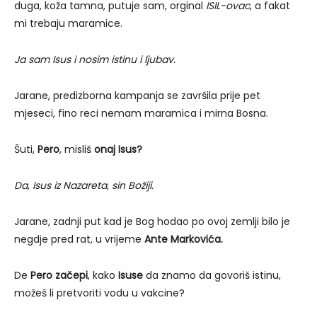
duga, koža tamna, putuje sam, orginal
ISIL-ovac
, a fakat
mi trebaju maramice.
Ja sam Isus i nosim istinu i ljubav.
Jarane, predizborna kampanja se završila prije pet
mjeseci, fino reci nemam maramica i mirna Bosna.
Šuti,
Pero
, misliš
onaj
Isus?
Da, Isus iz Nazareta, sin Božiji.
Jarane, zadnji put kad je Bog hodao po ovoj zemlji bilo je
negdje pred rat, u vrijeme
Ante Markovića.
De
Pero začepi
, kako
Isuse
da znamo da govoriš istinu,
možeš li pretvoriti vodu u vakcine?