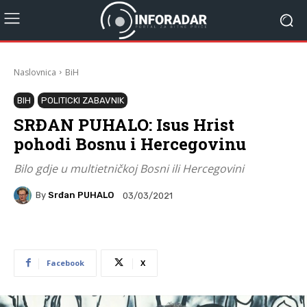
Naslovnica
BiH
BIH
POLITICKI ZABAVNIK
SRĐAN PUHALO: Isus Hrist
pohodi Bosnu i Hercegovinu
Bilo gdje u multietničkoj Bosni ili Hercegovini
By
Srđan PUHALO
03/03/2021
Facebook
X