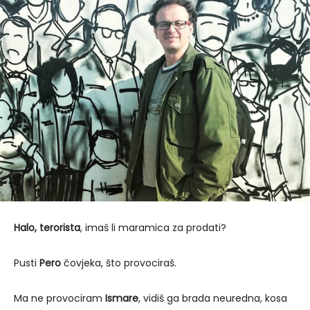
Halo, terorista
, imaš li maramica za prodati?
Pusti
Pero
čovjeka, što provociraš.
Ma ne provociram
Ismare
, vidiš ga brada neuredna, kosa