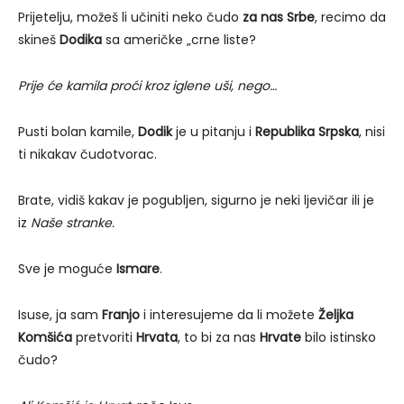
Prijetelju, možeš li učiniti neko čudo
za nas Srbe
, recimo da
skineš
Dodika
sa američke „crne liste?
Prije će kamila proći kroz iglene uši, nego…
Pusti bolan kamile,
Dodik
je u pitanju i
Republika Srpska
, nisi
ti nikakav čudotvorac.
Brate, vidiš kakav je pogubljen, sigurno je neki ljevičar ili je
iz
Naše stranke.
Sve je moguće
Ismare
.
Isuse, ja sam
Franjo
i interesujeme da li možete
Željka
Komšića
pretvoriti
Hrvata
, to bi za nas
Hrvate
bilo istinsko
čudo?