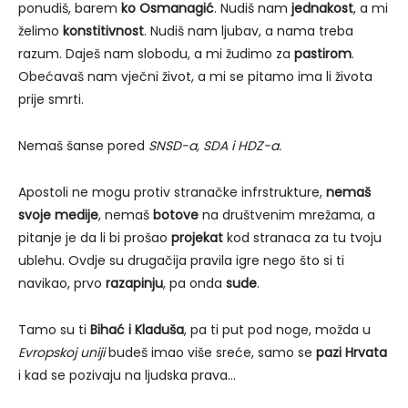
ponudiš, barem
ko Osmanagić
. Nudiš nam
jednakost
, a mi
želimo
konstitivnost
. Nudiš nam ljubav, a nama treba
razum. Daješ nam slobodu, a mi žudimo za
pastirom
.
Obećavaš nam vječni život, a mi se pitamo ima li života
prije smrti.
Nemaš šanse pored
SNSD-a, SDA i HDZ-a.
Apostoli ne mogu protiv stranačke infrstrukture,
nemaš
svoje medije
, nemaš
botove
na društvenim mrežama, a
pitanje je da li bi prošao
projekat
kod stranaca za tu tvoju
ublehu. Ovdje su drugačija pravila igre nego što si ti
navikao, prvo
razapinju
, pa onda
sude
.
Tamo su ti
Bihać i Kladuša
, pa ti put pod noge, možda u
Evropskoj uniji
budeš imao više sreće, samo se
pazi Hrvata
i kad se pozivaju na ljudska prava…