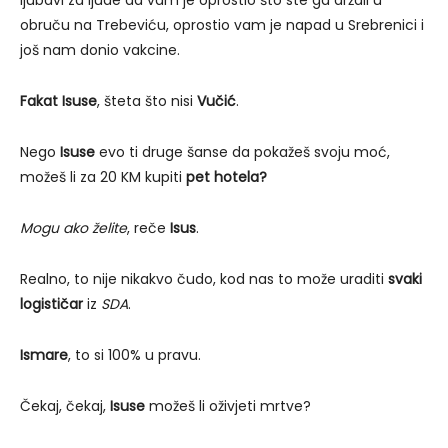
obruču na Trebeviću, oprostio vam je napad u Srebrenici i
još nam donio vakcine.
Fakat Isuse
, šteta što nisi
Vučić
.
Nego
Isuse
evo ti druge šanse da pokažeš svoju moć,
možeš li za 20 KM kupiti
pet hotela?
Mogu ako želite
, reče
Isus
.
Realno, to nije nikakvo čudo, kod nas to može uraditi
svaki
logističar
iz
SDA
.
Ismare
, to si 100% u pravu.
Čekaj, čekaj,
Isuse
možeš li oživjeti mrtve?