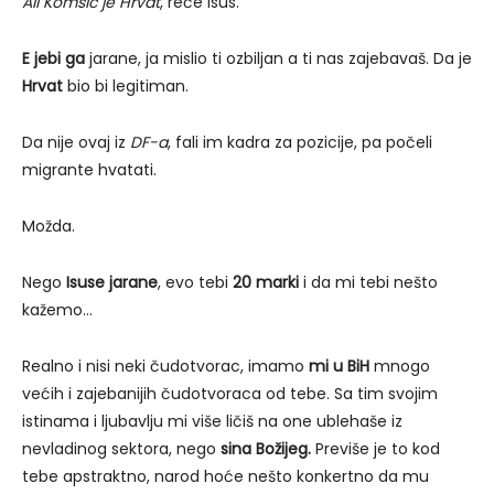
Ali Komšić je Hrvat
, reče Isus.
E jebi ga
jarane, ja mislio ti ozbiljan a ti nas zajebavaš. Da je
Hrvat
bio bi legitiman.
Da nije ovaj iz
DF-a
, fali im kadra za pozicije, pa počeli
migrante hvatati.
Možda.
Nego
Isuse jarane
, evo tebi
20 marki
i da mi tebi nešto
kažemo…
Realno i nisi neki čudotvorac, imamo
mi u BiH
mnogo
većih i zajebanijih čudotvoraca od tebe. Sa tim svojim
istinama i ljubavlju mi više ličiš na one ublehaše iz
nevladinog sektora, nego
sina Božijeg.
Previše je to kod
tebe apstraktno, narod hoće nešto konkertno da mu