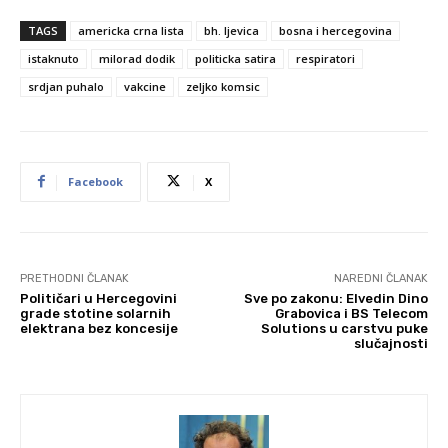
TAGS
americka crna lista
bh. ljevica
bosna i hercegovina
istaknuto
milorad dodik
politicka satira
respiratori
srdjan puhalo
vakcine
zeljko komsic
Facebook
X
PRETHODNI ČLANAK
NAREDNI ČLANAK
Političari u Hercegovini
Sve po zakonu: Elvedin Dino
grade stotine solarnih
Grabovica i BS Telecom
elektrana bez koncesije
Solutions u carstvu puke
slučajnosti