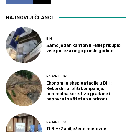
NAJNOVIJI ČLANCI
BIH
Samo jedan kanton u FBiH prikupio
više poreza nego prošle godine
RADAR DESK
Ekonomija eksploatacije u BiH:
Rekordni profiti kompanija,
minimalna korist za građane i
nepovratna šteta za prirodu
RADAR DESK
TI BiH: Zabilježene masovne