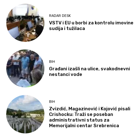
RADAR DESK
VSTV i EU u borbi za kontrolu imovine
sudija i tužilaca
BIH
Građani izašli na ulice, svakodnevni
nestanci vode
BIH
Zvizdić, Magazinović i Kojović pisali
Crishocku: Traži se poseban
administrativni status za
Memorijalni centar Srebrenica