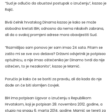
“Sud je odlučio da obustavi postupak o izručenju”, kazao je
Rajić.
Bivši čelnik hrvatskog Dinama kazao je kako se može
slobodno kretati BiH, odnosno da nema nikakvih zabrana,
ali da o svakoj promjeni adrese mora obavijestiti Sud.
“Razmišljao sam ponovo jer sam imao 24 sata. Pitam se
zašto mi se sve ovo dešava? Državni odvjetnik je potpisao
optužnicu, a nije imao oštećenika jer Dinamo tvrdi da nije
oštećen, to je nezakonito”, kazao je Mamić.
Poručio je kako će se boriti za pravdu, ali da kada do nje
dođe on će biti slomljen čovjek.
BiH ima potpisan Ugovor o izručenju s Republikom
Hrvatskom, koji je potpisan 28. novembra 2012. godine, a
stupio na snagu 6. marta 2014. godine. Mamić se tereti za