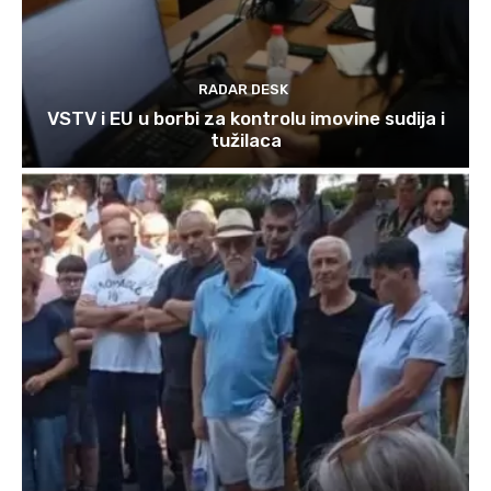
RADAR DESK
VSTV i EU u borbi za kontrolu imovine sudija i
tužilaca