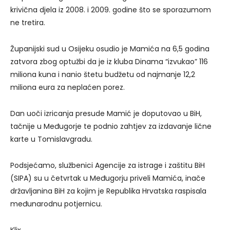
krivična djela iz 2008. i 2009. godine što se sporazumom
ne tretira.
Županijski sud u Osijeku osudio je Mamića na 6,5 godina
zatvora zbog optužbi da je iz kluba Dinama “izvukao” 116
miliona kuna i nanio štetu budžetu od najmanje 12,2
miliona eura za neplaćen porez.
Dan uoči izricanja presude Mamić je doputovao u BiH,
tačnije u Međugorje te podnio zahtjev za izdavanje lične
karte u Tomislavgradu.
Podsjećamo, službenici Agencije za istrage i zaštitu BiH
(SIPA) su u četvrtak u Međugorju priveli Mamića, inače
državljanina BiH za kojim je Republika Hrvatska raspisala
međunarodnu potjernicu.