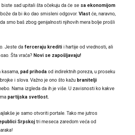
 biste sad upitali šta očekuju da će se
sa ekonomijom
j bože da bi iko dao smisleni odgovor.
Vlast
će, naravno,
 da smo baš zbog genijalnosti njihovih mera bolje prošli
o. Jeste da
ferceraju krediti
i hartije od vrednosti, ali
posao. Šta vraća?
Novi se zapošljavaju!
im kasama,
pad prihoda
od indirektnih poreza, u proseku
brojke i slova. Važno je ono što kažu
branitelji
nebo. Nama izgleda da ih je više. U zavisnosti ko kakve
lama
partijska svetlost.
 najlakše je samo otvoriti portale. Tako me jutros
epublici Srpskoj
tri meseca zaredom veća od
maraka!