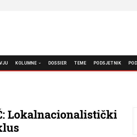
VJU
KOLUMNE
DOSSIER
TEME
PODSJETNIK
POD
Lokalnacionalistički
klus