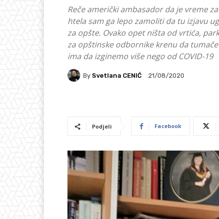
Reče američki ambasador da je vreme za
htela sam ga lepo zamoliti da tu izjavu u
za opšte. Ovako opet ništa od vrtića, park
za opštinske odbornike krenu da tumače D
ima da izginemo više nego od COVID-19
By
Svetlana CENIĆ
21/08/2020
Facebook
Podjeli