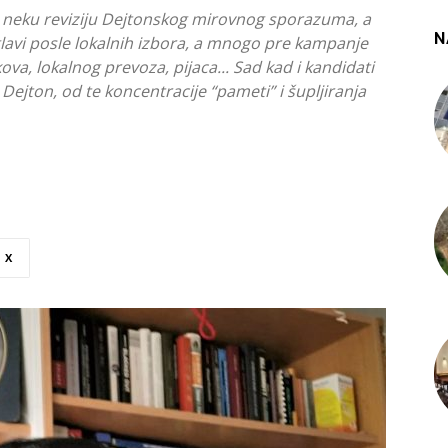
 neku reviziju Dejtonskog mirovnog sporazuma, a
N
glavi posle lokalnih izbora, a mnogo pre kampanje
ova, lokalnog prevoza, pijaca... Sad kad i kandidati
ejton, od te koncentracije “pameti” i šupljiranja
X