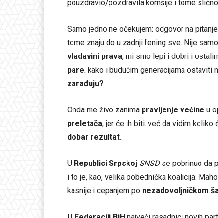
pouzdravio/pozdravila komšije i tome slično
Samo jedno ne očekujem: odgovor na pitanj
tome znaju do u zadnji fening sve. Nije samo 
vladavini prava
, mi smo lepi i dobri i ostal
pare
, kako i budućim generacijama ostaviti
zarađuju?
Onda me živo zanima
pravljenje većine
u o
preletača
, jer će ih biti, već da vidim koliko
dobar rezultat.
U
Republici Srpskoj
SNSD
se pobrinuo da p
i to je, kao, velika pobednička koalicija. Mah
kasnije i cepanjem po
nezadovoljničkom ša
U Federaciji BiH
najveći rasadnici novih part