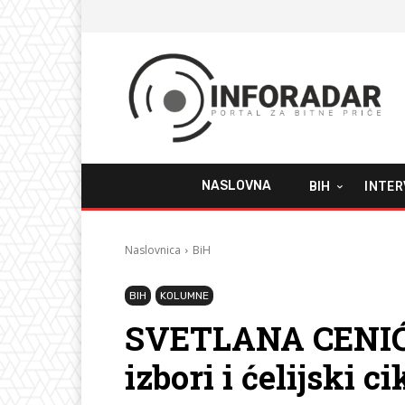
NASLOVNA
BIH
INTER
Naslovnica
BiH
BIH
KOLUMNE
SVETLANA CENIĆ: 
izbori i ćelijski ci