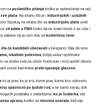
ovori na
poslaničko pitanje
koliko je opterećenje na rad,
 sve plaća
. Na stranu što je i
industrijskih
i
uslužnih
lici Srpskoj, na stranu što su
industrijske plate
uvek
nost
stradala u FBiH
toliko da ne znam može li se više i
ka zabave čiji je veći dok se
kolektivno tone.
a
šta će kandidati obećavati
u besparici. Nije da smo
lama, lokalnim putevima
, boljoj usluzi opštinske
m se borba vodi na istom frontu kao i kod opštih izbora
osam uveče kad krene
prebrojavanje glasova.
e
ko je prav, ko je kriv, kome prav, kome kriv, odnosno
ećoj opasnosti po ljudski rod
, a ne samo naciju, dok
h mogućih podataka o sadašnjima:
ko je švalerka
, šta
javnu upravu,
koliko se
imovina uvećala
, kad nije