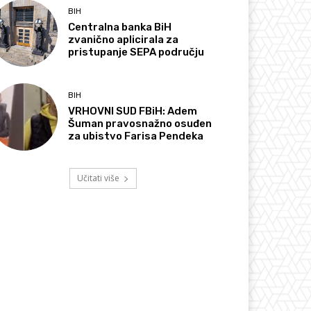
BIH
Centralna banka BiH
zvanično aplicirala za
pristupanje SEPA području
BIH
VRHOVNI SUD FBiH: Adem
Šuman pravosnažno osuđen
za ubistvo Farisa Pendeka
Učitati više