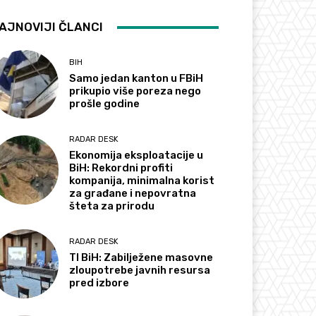
AJNOVIJI ČLANCI
BIH
Samo jedan kanton u FBiH
prikupio više poreza nego
prošle godine
RADAR DESK
Ekonomija eksploatacije u
BiH: Rekordni profiti
kompanija, minimalna korist
za građane i nepovratna
šteta za prirodu
RADAR DESK
TI BiH: Zabilježene masovne
zloupotrebe javnih resursa
pred izbore