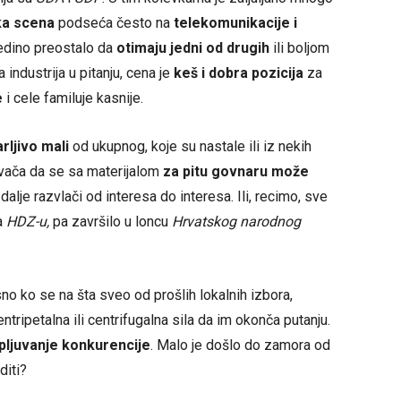
čka scena
podseća često na
telekomunikacije i
jedino preostalo da
otimaju jedni od drugih
ili boljom
a industrija u pitanju, cena je
keš i dobra pozicija
za
e
i cele familuje kasnije.
ljivo mali
od ukupnog, koje su nastale ili iz nekih
ivača da se sa materijalom
za pitu govnaru
može
 dalje razvlači od interesa do interesa. Ili, recimo, sve
ža
HDZ-u,
pa završilo u loncu
Hrvatskog narodnog
no ko se na šta sveo od prošlih lokalnih izbora,
centripetalna ili centrifugalna sila da im okonča putanju.
pljuvanje konkurencije
. Malo je došlo do zamora od
diti?