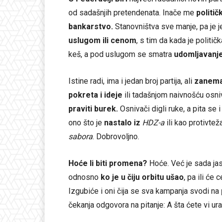
od sadašnjih pretendenata. Inače me
politi
bankarstvo.
Stanovništva sve manje, pa je 
uslugom ili cenom
, s tim da kada je političk
keš, a pod uslugom se smatra
udomljavanj
Istine radi, ima i jedan broj partija, ali
zanemar
pokreta i ideje
ili tadašnjom naivnošću osn
praviti burek.
Osnivači digli ruke, a pita se i
ono što je
nastalo iz
HDZ-a
ili kao protivte
sabora
. Dobrovoljno.
Hoće li biti promena?
Hoće. Već je sada jas
odnosno
ko je u čiju orbitu ušao
, pa ili će 
Izgubiće i oni čija se sva kampanja svodi na
čekanja odgovora na pitanje: A šta ćete vi ura