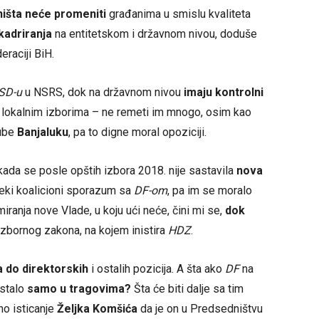
 ništa neće promeniti
građanima u smislu kvaliteta
kadriranja
na entitetskom i državnom nivou, doduše
raciji BiH.
SD-u
u NSRS, dok na državnom nivou
imaju kontrolni
lokalnim izborima – ne remeti im mnogo, osim kao
gube
Banjaluku
, pa to digne moral opoziciji.
ikada se posle opštih izbora 2018. nije sastavila
nova
neki koalicioni sporazum sa
DF-om
, pa im se moralo
iranja nove Vlade, u koju ući neće, čini mi se,
dok
 izbornog zakona, na kojem inistira
HDZ
.
 do direktorskih
i ostalih pozicija. A šta ako
DF
na
ostalo
samo u tragovima?
Šta će biti dalje sa tim
no isticanje
Željka Komšića
da je on u Predsedništvu