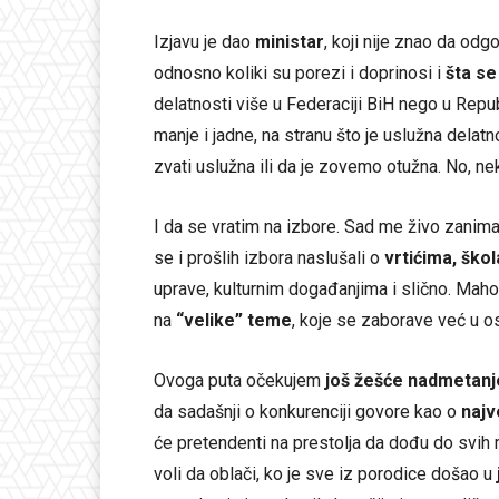
Izjavu je dao
ministar
, koji nije znao da odg
odnosno koliki su porezi i doprinosi i
šta se
delatnosti više u Federaciji BiH nego u Repub
manje i jadne, na stranu što je uslužna delat
zvati uslužna ili da je zovemo otužna. No, ne
I da se vratim na izbore. Sad me živo zanim
se i prošlih izbora naslušali o
vrtićima, ško
uprave, kulturnim događanjima i slično. Maho
na
“velike” teme
, koje se zaborave već u 
Ovoga puta očekujem
još žešće nadmetanj
da sadašnji o konkurenciji govore kao o
najv
će pretendenti na prestolja da dođu do svi
voli da oblači, ko je sve iz porodice došao u