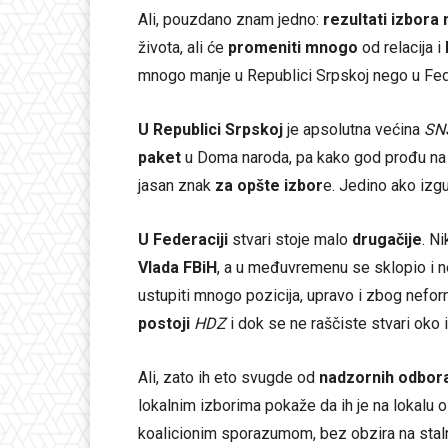
Ali, pouzdano znam jedno:
rezultati izbora
života, ali će
promeniti mnogo
od relacija i
mnogo manje u Republici Srpskoj nego u Fede
U Republici Srpskoj
je apsolutna većina
SN
paket
u Doma naroda, pa kako god prođu na 
jasan znak
za opšte izbor
e. Jedino ako iz
U Federaciji
stvari stoje malo
drugačije
. N
Vlada FBiH
, a u međuvremenu se sklopio i 
ustupiti mnogo pozicija, upravo i zbog neform
postoji
HDZ
i dok se ne raščiste stvari oko
Ali, zato ih eto svugde od
nadzornih odbora
lokalnim izborima pokaže da ih je na lokalu 
koalicionim sporazumom, bez obzira na stal