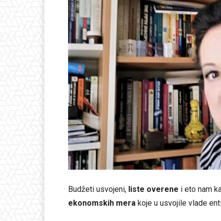
Budžeti usvojeni,
liste overene
i eto nam ka
ekonomskih mera
koje u usvojile vlade enti