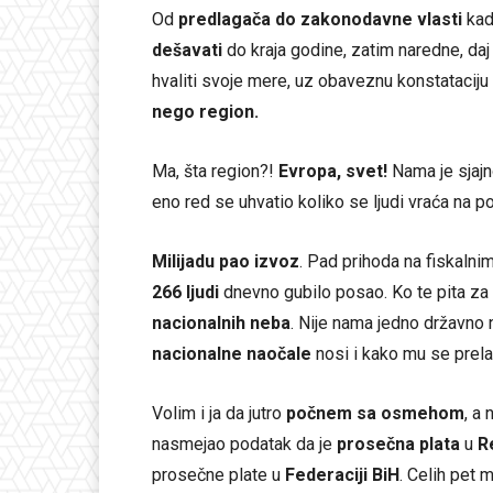
Od
predlagača do zakonodavne vlasti
kad
dešavati
do kraja godine, zatim naredne, da
hvaliti svoje mere, uz obaveznu konstataciju
nego region.
Ma, šta region?!
Evropa, svet!
Nama je sjajn
eno red se uhvatio koliko se ljudi vraća na 
Milijadu pao izvoz
. Pad prihoda na fiskaln
266 ljudi
dnevno gubilo posao. Ko te pita za 
nacionalnih neba
. Nije nama jedno državno 
nacionalne naočale
nosi i kako mu se pre
Volim i ja da jutro
počnem sa osmehom
, a
nasmejao podatak da je
prosečna plata
u
R
prosečne plate u
Federaciji BiH
. Celih pet 