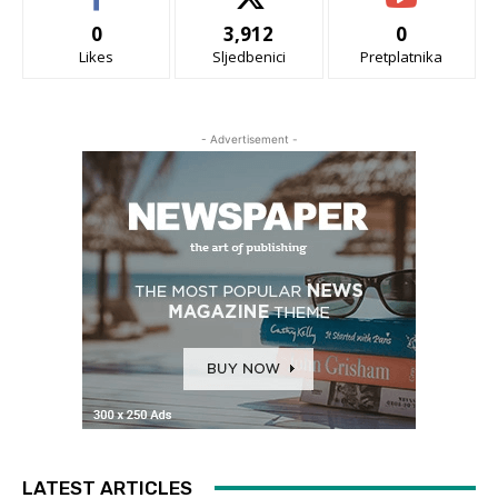
0
3,912
0
Likes
Sljedbenici
Pretplatnika
- Advertisement -
LATEST ARTICLES