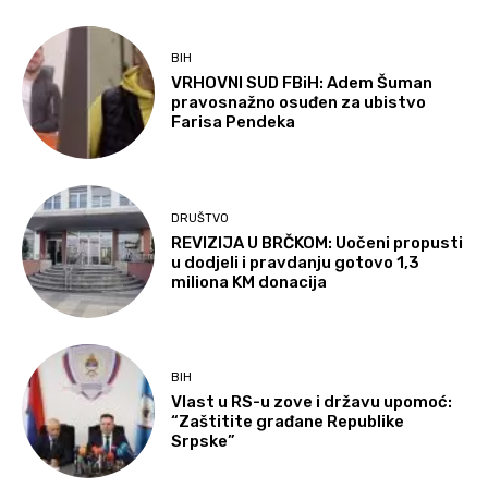
BIH
VRHOVNI SUD FBiH: Adem Šuman
pravosnažno osuđen za ubistvo
Farisa Pendeka
DRUŠTVO
REVIZIJA U BRČKOM: Uočeni propusti
u dodjeli i pravdanju gotovo 1,3
miliona KM donacija
BIH
Vlast u RS-u zove i državu upomoć:
“Zaštitite građane Republike
Srpske”