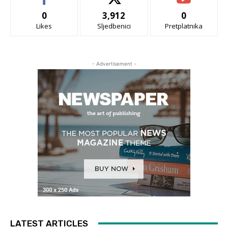
0
3,912
0
Likes
Sljedbenici
Pretplatnika
- Advertisement -
LATEST ARTICLES