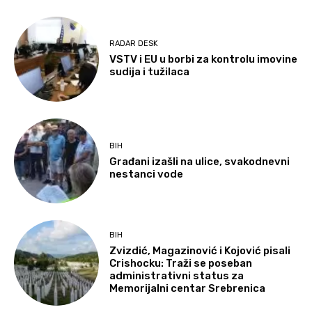
RADAR DESK
VSTV i EU u borbi za kontrolu imovine
sudija i tužilaca
BIH
Građani izašli na ulice, svakodnevni
nestanci vode
BIH
Zvizdić, Magazinović i Kojović pisali
Crishocku: Traži se poseban
administrativni status za
Memorijalni centar Srebrenica