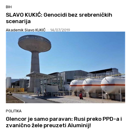
BIH
SLAVO KUKIĆ: Genocidi bez srebreničkih
scenarija
Akademik Slavo KUKIĆ
-
14/07/2019
POLITIKA
Glencor je samo paravan: Rusi preko PPD-a i
zvanično žele preuzeti Aluminij!