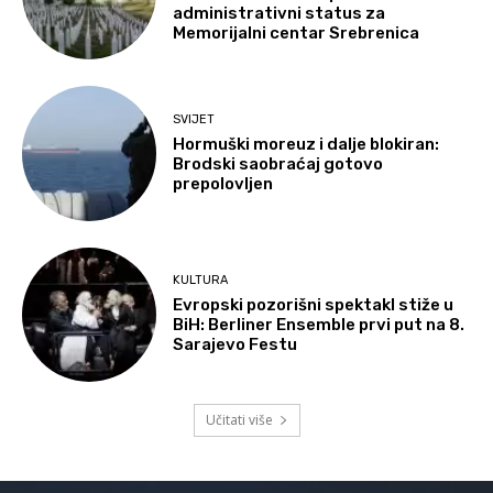
administrativni status za
Memorijalni centar Srebrenica
SVIJET
Hormuški moreuz i dalje blokiran:
Brodski saobraćaj gotovo
prepolovljen
KULTURA
Evropski pozorišni spektakl stiže u
BiH: Berliner Ensemble prvi put na 8.
Sarajevo Festu
Učitati više