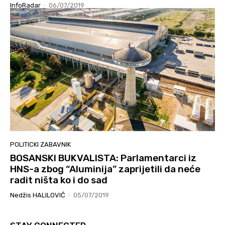
InfoRadar
-
06/07/2019
POLITICKI ZABAVNIK
BOSANSKI BUKVALISTA: Parlamentarci iz
HNS-a zbog “Aluminija” zaprijetili da neće
radit ništa ko i do sad
Nedžis HALILOVIĆ
-
05/07/2019