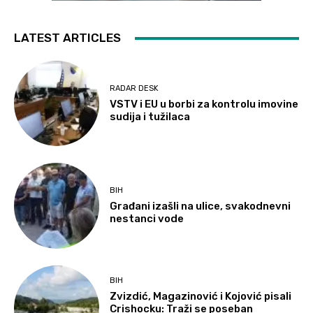
LATEST ARTICLES
RADAR DESK
VSTV i EU u borbi za kontrolu imovine
sudija i tužilaca
BIH
Građani izašli na ulice, svakodnevni
nestanci vode
BIH
Zvizdić, Magazinović i Kojović pisali
Crishocku: Traži se poseban