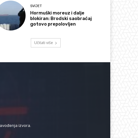
SVIJET
Hormuški moreuz i dalje
blokiran: Brodski saobraćaj
gotovo prepolovljen
Učitati više
navođenja izvora.