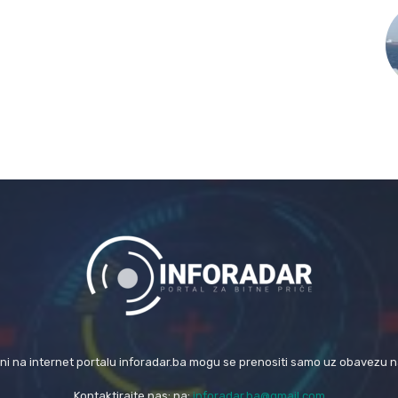
eni na internet portalu inforadar.ba mogu se prenositi samo uz obavezu 
Kontaktirajte nas: na:
inforadar.ba@gmail.com