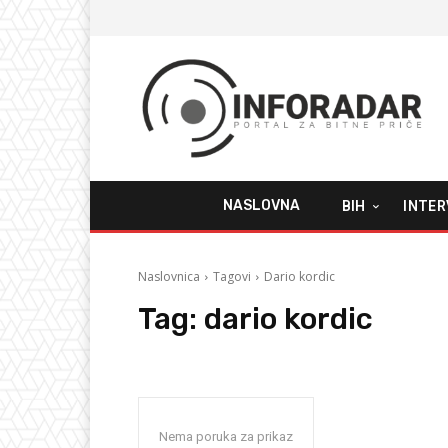
NASLOVNA
BIH
INTER
Naslovnica
Tagovi
Dario kordic
Tag:
dario kordic
Nema poruka za prikaz